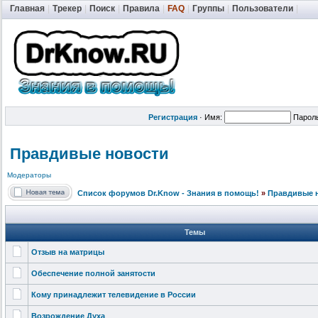
Главная
|
Трекер
|
Поиск
|
Правила
|
FAQ
|
Группы
|
Пользователи
|
Регистрация
·
Имя:
Парол
Правдивые новости
Модераторы
Список форумов Dr.Know - Знания в помощь!
»
Правдивые 
Темы
Отзыв на матрицы
Обеспечение полной занятости
Кому принадлежит телевидение в России
Возрождение Духа