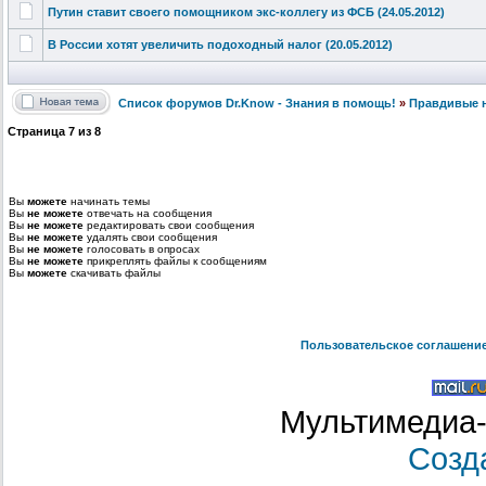
Путин ставит своего помощником экс-коллегу из ФСБ (24.05.2012)
В России хотят увеличить подоходный налог (20.05.2012)
Список форумов Dr.Know - Знания в помощь!
»
Правдивые 
Страница
7
из
8
Вы
можете
начинать темы
Вы
не можете
отвечать на сообщения
Вы
не можете
редактировать свои сообщения
Вы
не можете
удалять свои сообщения
Вы
не можете
голосовать в опросах
Вы
не можете
прикреплять файлы к сообщениям
Вы
можете
скачивать файлы
Пользовательское соглашени
Мультимедиа-
Созд