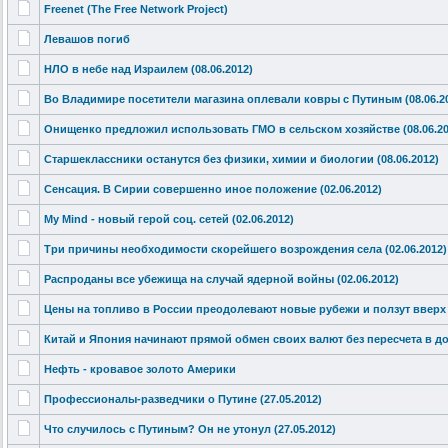
Freenet (The Free Network Project)
Левашов погиб
НЛО в небе над Израилем (08.06.2012)
Во Владимире посетители магазина оплевали ковры с Путиным (08.06.2
Онищенко предложил использовать
ГМО в сельском хозяйстве (08.06.20
Старшеклассн
ики останутся без физики, химии и биологии (08.06.2012)
Сенсация. В Сирии совершенно иное положение (02.06.2012)
My Mind - новый герой соц. сетей (02.06.2012)
Три причины необходимост
и скорейшего возрождения села (02.06.2012)
Распроданы все убежища на случай ядерной войны (02.06.2012)
Цены на топливо в России преодолевают
новые рубежи и ползут вверх (
Китай и Япония начинают прямой обмен своих валют без пересчета в 
Нефть - кровавое золото Америки
Профессионал
ы-разведчики
о Путине (27.05.2012)
Что случилось с Путиным? Он не утонул (27.05.2012)