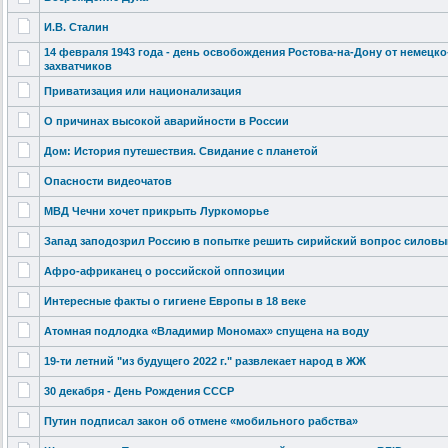
И.В. Сталин
14 февраля 1943 года - день освобождения
Ростова-на-Д
ону от немецк
захватчиков
Приватизация
или национализац
ия
О причинах высокой аварийности в России
Дом: История путешествия.
Свидание с планетой
Опасности видеочатов
МВД Чечни хочет прикрыть Луркоморье
Запад заподозрил Россию в попытке решить сирийский вопрос силовы
Афро-африкан
ец о российской оппозиции
Интересные факты о гигиене Европы в 18 веке
Атомная подлодка «Владимир Мономах» спущена на воду
19-ти летний "из будущего 2022 г." развлекает народ в ЖЖ
30 декабря - День Рождения СССР
Путин подписал закон об отмене «мобильного рабства»