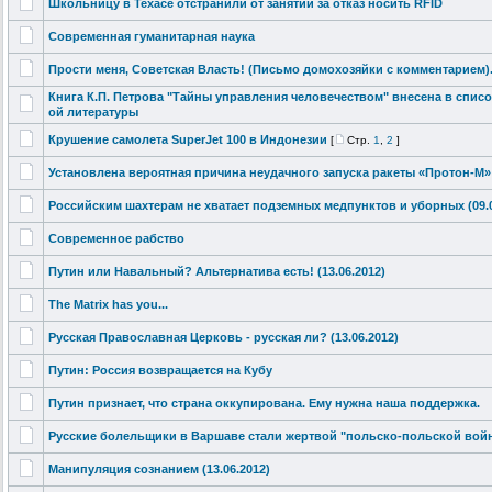
Школьницу в Техасе отстранили от занятий за отказ носить RFID
Современная гуманитарная
наука
Прости меня, Советская Власть! (Письмо домохозяйки с комментарием
)
Книга К.П. Петрова "Тайны управления человечество
м" внесена в списо
ой литературы
Крушение самолета SuperJet 100 в Индонезии
[
Стр.
1
,
2
]
Установлена вероятная причина неудачного запуска ракеты «Протон-М» (
Российским шахтерам не хватает подземных медпунктов и уборных (09.0
Современное рабство
Путин или Навальный? Альтернатива
есть! (13.06.2012)
The Matrix has you...
Русская Православная
Церковь - русская ли? (13.06.2012)
Путин: Россия возвращается
на Кубу
Путин признает, что страна оккупирована
. Ему нужна наша поддержка.
Русские болельщики в Варшаве стали жертвой "польско
-польской вой
Манипуляция сознанием (13.06.2012)