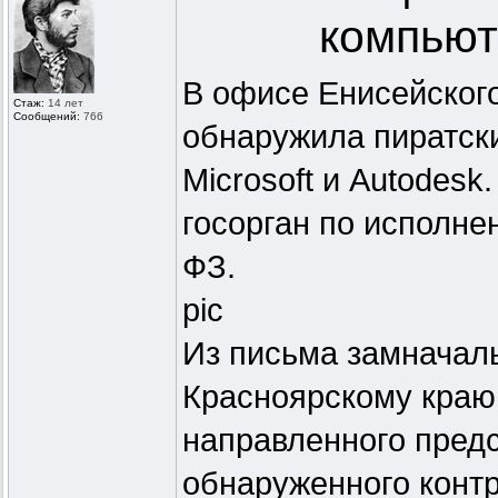
компьют
В офисе Енисейског
Стаж:
14 лет
Сообщений:
766
обнаружила пиратски
Microsoft и Autodes
госорган по исполне
ФЗ.
pic
Из письма замначал
Красноярскому краю
направленного пред
обнаруженного контр