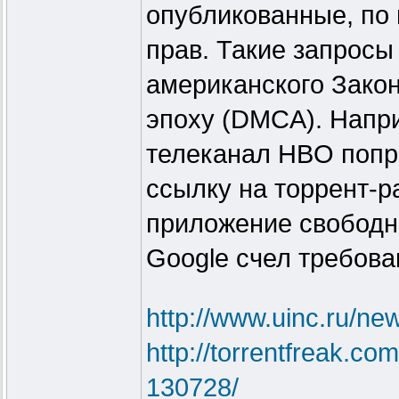
опубликованные, по 
прав. Такие запрос
американского Зако
эпоху (DMCA). Напри
телеканал HBO попр
ссылку на торрент-р
приложение свободно
Google счел требов
http://www.uinc.ru/ne
http://torrentfreak.co
130728/