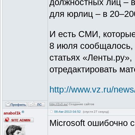
должностных лиц – в
для юрлиц – в 20–20
И есть СМИ, которые
8 июля сообщалось, 
статьях «Ленты.ру»,
отредактировать ма
http://www.vz.ru/new
_________________
http://2v3.su/
Создание сайтов
®
06-Авг-2013 04:52
(спустя 27 секунд)
anabol1k
Microsoft ошибочно 