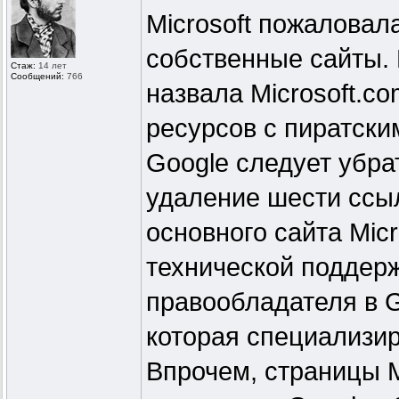
Microsoft пожаловал
собственные сайты. 
Стаж:
14 лет
Сообщений:
766
назвала Microsoft.co
ресурсов с пиратски
Google следует убра
удаление шести ссы
основного сайта Micr
технической поддерж
правообладателя в 
которая специализир
Впрочем, страницы M