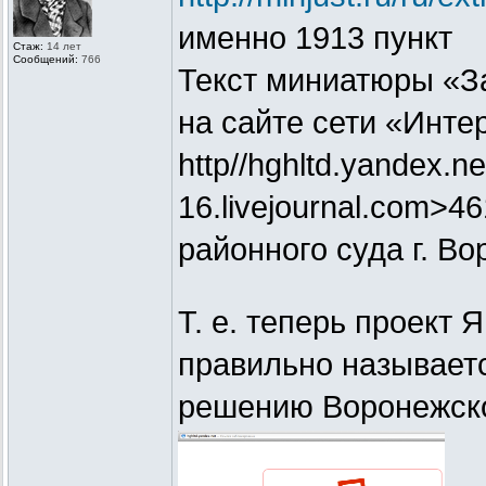
именно 1913 пункт
Стаж:
14 лет
Сообщений:
766
Текст миниатюры «З
на сайте сети «Инте
http//hghltd.yandex.ne
16.livejournal.com>4
районного суда г. Во
Т. е. теперь проект 
правильно называет
решению Воронежско