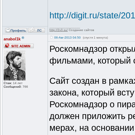
http://digit.ru/state/
_________________
http://2v3.su/
Создание сайтов
®
06-Авг-2013 04:50
(спустя 1 минута)
anabol1k
Роскомнадзор открыл
фильмами, который 
Сайт создан в рамка
Стаж:
14 лет
Сообщений:
766
закона, который вст
Роскомнадзор о пира
должен приложить р
мерах, на основании