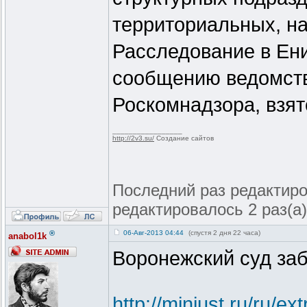
территориальных, н
Расследование в Ен
сообщению ведомств
Роскомнадзора, взят
_________________
http://2v3.su/
Создание сайтов
Последний раз редактиров
редактировалось 2 раз(а)
®
06-Авг-2013 04:44
(спустя 2 дня 22 часа)
anabol1k
Воронежский суд за
http://minjust.ru/ru/