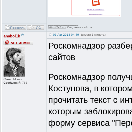
_________________
http://2v3.su/
Создание сайтов
®
06-Авг-2013 04:46
(спустя 1 минута)
anabol1k
Роскомнадзор разбер
сайтов
Роскомнадзор получ
Стаж:
14 лет
Сообщений:
766
Костунова, в котором
прочитать текст с ин
которым заблокирова
форму сервиса "Пере