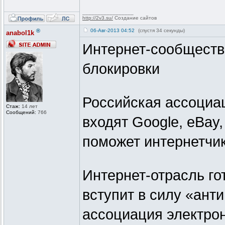
_________________
http://2v3.su/
Создание сайтов
®
06-Авг-2013 04:52
(спустя 34 секунды)
anabol1k
Интернет-сообществ
блокировки
Российская ассоциа
Стаж:
14 лет
Сообщений:
766
входят Google, eBay,
поможет интернетчик
Интернет-отрасль гот
вступит в силу «ант
ассоциация электро