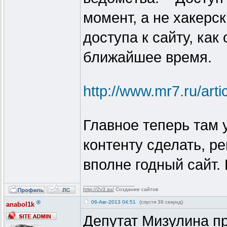
момент, а не хакерс
доступа к сайту, как
ближайшее время.
http://www.mr7.ru/arti
Главное теперь там 
контенту сделать, р
вполне годный сайт.
_________________
http://2v3.su/
Создание сайтов
®
06-Авг-2013 04:51
(спустя 39 секунд)
anabol1k
Депутат Мизулина п