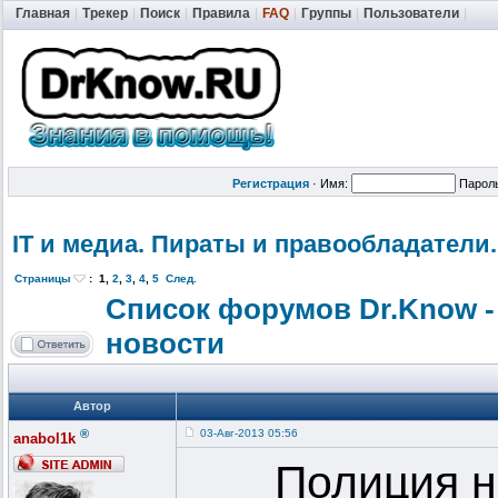
Главная
|
Трекер
|
Поиск
|
Правила
|
FAQ
|
Группы
|
Пользователи
|
Регистрация
·
Имя:
Парол
IT и медиа. Пираты и правообладат
ели.
Страницы
:
1
,
2
,
3
,
4
,
5
След.
Список форумов Dr.Know -
новости
Автор
®
03-Авг-2013 05:56
anabol1k
Полиция н