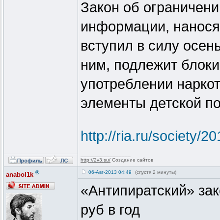
Закон об ограничени
информации, нанося
вступил в силу осен
ним, подлежит блок
употреблении нарко
элементы детской п
http://ria.ru/society
_________________
http://2v3.su/
Создание сайтов
®
06-Авг-2013 04:49
(спустя 2 минуты)
anabol1k
«Антипиратский» зак
руб в год