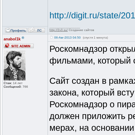
http://digit.ru/state/
_________________
http://2v3.su/
Создание сайтов
®
06-Авг-2013 04:50
(спустя 1 минута)
anabol1k
Роскомнадзор открыл
фильмами, который 
Сайт создан в рамка
Стаж:
14 лет
Сообщений:
766
закона, который вст
Роскомнадзор о пира
должен приложить р
мерах, на основании