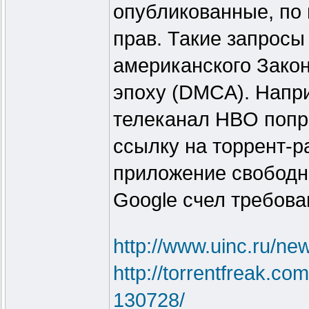
опубликованные, по 
прав. Такие запрос
американского Зако
эпоху (DMCA). Напри
телеканал HBO попр
ссылку на торрент-р
приложение свободно
Google счел требов
http://www.uinc.ru/ne
http://torrentfreak.co
130728/