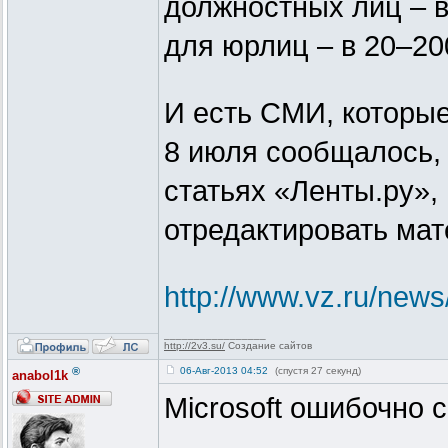
должностных лиц – в
для юрлиц – в 20–20
И есть СМИ, которые
8 июля сообщалось, 
статьях «Ленты.ру»,
отредактировать ма
http://www.vz.ru/new
_________________
http://2v3.su/
Создание сайтов
®
06-Авг-2013 04:52
(спустя 27 секунд)
anabol1k
Microsoft ошибочно 