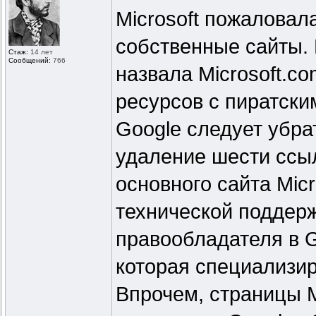
Microsoft пожаловал
собственные сайты. 
Стаж:
14 лет
Сообщений:
766
назвала Microsoft.co
ресурсов с пиратски
Google следует убра
удаление шести ссы
основного сайта Micr
технической поддерж
правообладателя в 
которая специализир
Впрочем, страницы M