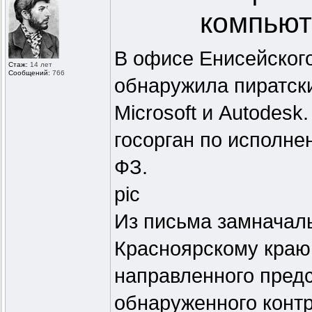
компьют
В офисе Енисейског
Стаж:
14 лет
Сообщений:
766
обнаружила пиратски
Microsoft и Autodes
госорган по исполне
ФЗ.
pic
Из письма замначал
Красноярскому краю
направленного пред
обнаруженного контр