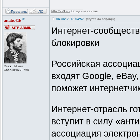
_________________
http://2v3.su/
Создание сайтов
®
06-Авг-2013 04:52
(спустя 34 секунды)
anabol1k
Интернет-сообществ
блокировки
Российская ассоциа
Стаж:
14 лет
Сообщений:
766
входят Google, eBay,
поможет интернетчик
Интернет-отрасль гот
вступит в силу «ант
ассоциация электро