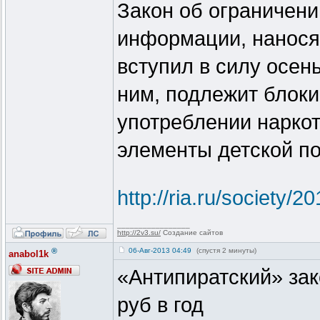
Закон об ограничени
информации, нанося
вступил в силу осен
ним, подлежит блок
употреблении нарко
элементы детской п
http://ria.ru/society
_________________
http://2v3.su/
Создание сайтов
®
06-Авг-2013 04:49
(спустя 2 минуты)
anabol1k
«Антипиратский» зак
руб в год