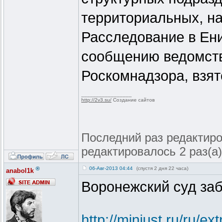
территориальных, н
Расследование в Ен
сообщению ведомств
Роскомнадзора, взят
_________________
http://2v3.su/
Создание сайтов
Последний раз редактиров
редактировалось 2 раз(а)
®
06-Авг-2013 04:44
(спустя 2 дня 22 часа)
anabol1k
Воронежский суд за
http://minjust.ru/ru/