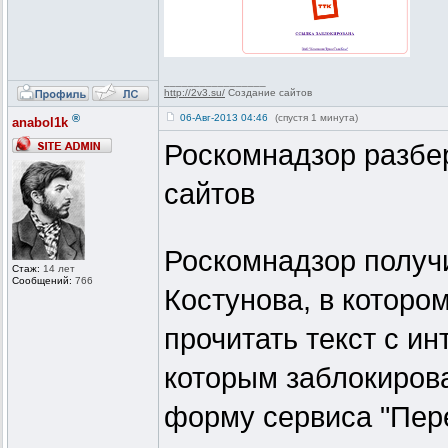
_________________
http://2v3.su/
Создание сайтов
®
06-Авг-2013 04:46
(спустя 1 минута)
anabol1k
Роскомнадзор разбер
сайтов
Роскомнадзор получ
Стаж:
14 лет
Сообщений:
766
Костунова, в котором
прочитать текст с ин
которым заблокирова
форму сервиса "Пере