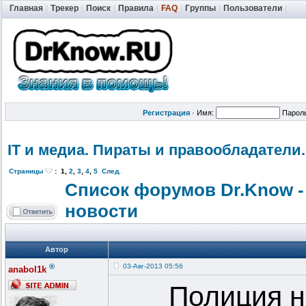
Главная
|
Трекер
|
Поиск
|
Правила
|
FAQ
|
Группы
|
Пользователи
|
Регистрация
·
Имя:
Парол
IT и медиа. Пираты и правообладат
ели.
Страницы
:
1
,
2
,
3
,
4
,
5
След.
Список форумов Dr.Know -
новости
Автор
®
03-Авг-2013 05:56
anabol1k
Полиция н