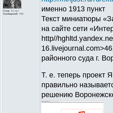
именно 1913 пункт
Стаж:
14 лет
Сообщений:
766
Текст миниатюры «З
на сайте сети «Инте
http//hghltd.yandex.ne
16.livejournal.com>4
районного суда г. Во
Т. е. теперь проект 
правильно называет
решению Воронежско