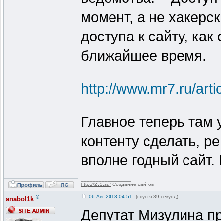
момент, а не хакерс
доступа к сайту, как
ближайшее время.
http://www.mr7.ru/arti
Главное теперь там 
контенту сделать, р
вполне годный сайт.
_________________
http://2v3.su/
Создание сайтов
®
06-Авг-2013 04:51
(спустя 39 секунд)
anabol1k
Депутат Мизулина п