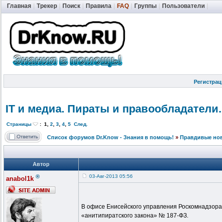
Главная
|
Трекер
|
Поиск
|
Правила
|
FAQ
|
Группы
|
Пользователи
|
Регистрац
IT и медиа. Пираты и правообладат
ели.
Страницы
:
1
,
2
,
3
,
4
,
5
След.
Список форумов Dr.Know - Знания в помощь!
»
Правдивые но
Автор
®
03-Авг-2013 05:56
anabol1k
В офисе Енисейского управления Роскомнадзора 
«анитипиратского закона» № 187-ФЗ.