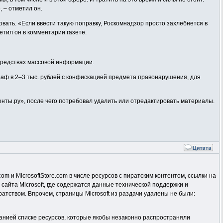
, – отметил он.
вать. «Если ввести такую поправку, Роскомнадзор просто захлебнется в
етил он в комментарии газете.
средствах массовой информации.
аф в 2–3 тыс. рублей с конфискацией предмета правонарушения, для
енты.ру», после чего потребовал удалить или отредактировать материалы.
om и MicrosoftStore.com в числе ресурсов с пиратским контентом, ссылки на
сайта Microsoft, где содержатся данные технической поддержки и
атством. Впрочем, страницы Microsoft из раздачи удалены не были:
мпанией списке ресурсов, которые якобы незаконно распространяли