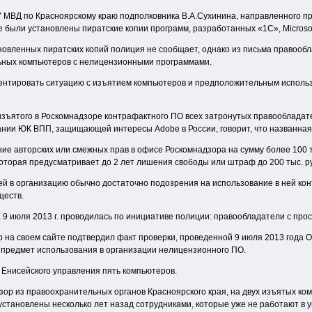
 МВД по Красноярскому краю подполковника В.А.Сухинина, направленного п
е были установлены пиратские копии программ, разработанных «1С», Microsoft,
овленных пиратских копий полиция не сообщает, однако из письма правообла
льных компьютеров с нелицензионными программами.
ентировать ситуацию с изъятием компьютеров и предположительным использо
изъятого в Роскомнадзоре контрафактного ПО всех затронутых правообладат
ании ЮК ВПП, защищающей интересы Adobe в России, говорит, что названная
ие авторских или смежных прав в офисе Роскомнадзора на сумму более 100 ты
которая предусматривает до 2 лет лишения свободы или штраф до 200 тыс. р
й в организацию обычно достаточно подозрения на использование в ней контр
ществ.
 9 июля 2013 г. проводилась по инициативе полиции: правообладатели с прос
 на своем сайте подтвердил факт проверки, проведенной 9 июля 2013 года 
предмет использования в организации нелицензионного ПО.
 Енисейского управления пять компьютеров.
зор из правоохранительных органов Красноярского края, на двух изъятых к
 установлены несколько лет назад сотрудниками, которые уже не работают в 