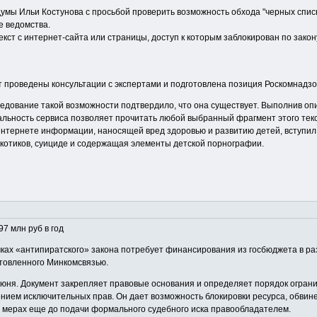
мы Ильи Костунова с просьбой проверить возможность обхода "черных списк
е ведомства.
текст с интернет-сайта или страницы, доступ к которым заблокирован по зако
т проведены консультации с экспертами и подготовлена позиция Роскомнадзо
ледование такой возможности подтвердило, что она существует. Выполнив оп
альность сервиса позволяет прочитать любой выбранный фрагмент этого текс
интернете информации, наносящей вред здоровью и развитию детей, вступил 
отиков, суициде и содержащая элементы детской порнографии.
7 млн руб в год
ах «антипиратского» закона потребует финансирования из госбюджета в разм
отовленного Минкомсвязью.
июня. Документ закрепляет правовые основания и определяет порядок огран
ием исключительных прав. Он дает возможность блокировки ресурса, обвине
 мерах еще до подачи формального судебного иска правообладателем.