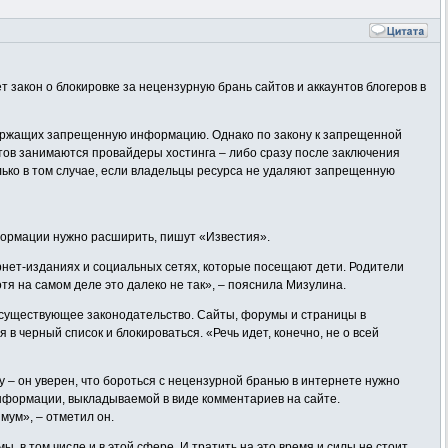
закон о блокировке за нецензурную брань сайтов и аккаунтов блогеров в
держащих запрещенную информацию. Однако по закону к запрещенной
тов занимаются провайдеры хостинга – либо сразу после заключения
лько в том случае, если владельцы ресурса не удаляют запрещенную
формации нужно расширить, пишут «Известия».
ернет-изданиях и социальных сетях, которые посещают дети. Родители
тя на самом деле это далеко не так», – пояснила Мизулина.
в существующее законодательство. Сайты, форумы и страницы в
в черный список и блокироваться. «Речь идет, конечно, не о всей
– он уверен, что бороться с нецензурной бранью в интернете нужно
нформации, выкладываемой в виде комментариев на сайте.
мум», – отметил он.
 в том числе и в этой сфере. И тратить на это время и силы не стоит.