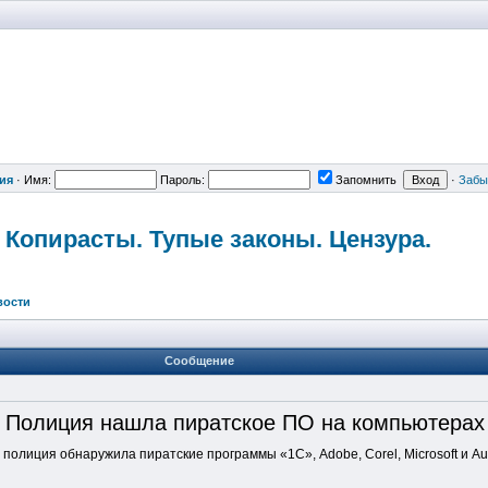
ия
·
Имя:
Пароль:
Запомнить
·
Забы
 Копирасты. Тупые законы. Цензура.
вости
Сообщение
Полиция нашла пиратское ПО на компьютерах
полиция обнаружила пиратские программы «1С», Adobe, Corel, Microsoft и A