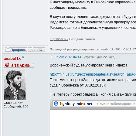
К настоящему моменту в Енисейское управление
сообщает ведомство.
В случае поступления таких документов, «буду
Ведомство готовит дополнительную проверку все
Расследование в Енисейском управлении, соглас
_________________
http://2v3.su/
Создание сайтов
Последний раз редактировалось: anabol1k (2014-01-11 17:
®
06-Авг-2013 04:44
(спустя 2 дня 22 часа)
anabol1k
Воронежский суд заблокировал кеш Яндекса.
http://minjust.ru/ru/extremist-materials?search=&pa
Текст миниатюры «Заповеди антисемита», размещен
суда г. Воронежа от 07.02.2013);
Т. е. теперь проект Яндекса «копия сайта» (или
Стаж:
14 лет
Сообщений:
766