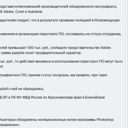
редставителям компаний-производителей обнаруженного контрафакта,
 Adobe, Corel и Autodesk.
дателям следует, что в результате проверки полицией в Роскомнадзоре
ванием в организации пиратского ПО, сославшись на отпуск сотрудника,
елей превышает 500 тыс. руб., сообщило представительство Adobe.
 сумма ущерба носит предварительный характер.
с. руб., то действия виновных в использовании пиратского ПО могут быть
уб.
афактного ПО, причем статус госоргана, как правило, при таких
ьбой о ней не обращались.
ОБЭП и ПК МУ МВД России по Красноярскому краю в Енисейском
омпьютерах обнаружены нелицензионные копии программы Photoshop.
управлении».