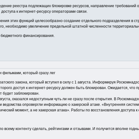
ведение реестра подлежащих блокировке ресурсов, направление требований 
 доступа к интернет-ресурсу операторами связи.
лнения этих функций целесообразно создание отдельного подразделения в стр
ого, необходимо увеличение предельной штатной численности территориальн
о бюджетного финансирования.
и фильмами, который сразу лег
ратского закона, который вступил в силу с 1 августа. Информируя Роскомна
торого доступ к интернет-ресурсу должен быть блокирован. Ожидается, что 
т будет заблокирован.
густа, оказался недоступным чуть ли не сразу после открытия. В Роскомнадзо
 ведомства опровергли информацию о хакерской атаке. «Внутренняя система
нический момент, а не хакерская атака». Работы по восстановления доступа к
о всему контенту сделать, рейтингами и отзывами. И получится вполне годный