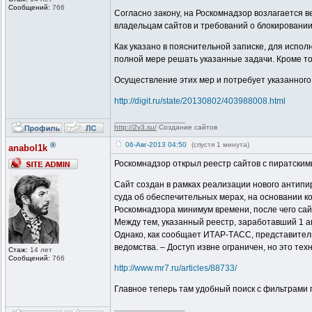
Сообщений:
766
Согласно закону, на Роскомнадзор возлагается 
владельцам сайтов и требований о блокировании
Как указано в пояснительной записке, для испо
полной мере решать указанные задачи. Кроме т
Осуществление этих мер и потребует указанног
http://digit.ru/state/20130802/403988008.html
_________________
http://2v3.su/
Создание сайтов
®
06-Авг-2013 04:50
(спустя 1 минута)
anabol1k
Роскомнадзор открыл реестр сайтов с пиратским
Сайт создан в рамках реализации нового антипи
суда об обеспечительных мерах, на основании ко
Роскомнадзора минимум времени, после чего сай
Между тем, указанный реестр, заработавший 1 ав
Однако, как сообщает ИТАР-ТАСС, представители
ведомства. – Доступ извне ограничен, но это тех
Стаж:
14 лет
Сообщений:
766
http://www.mr7.ru/articles/88733/
Главное теперь там удобный поиск с фильтрами п
_________________