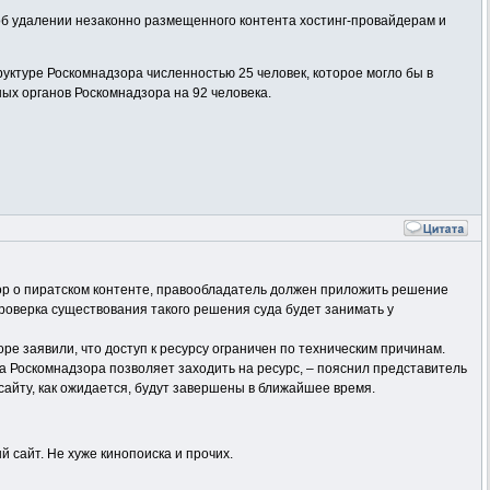
об удалении незаконно размещенного контента хостинг-провайдерам и
уктуре Роскомнадзора численностью 25 человек, которое могло бы в
ых органов Роскомнадзора на 92 человека.
дзор о пиратском контенте, правообладатель должен приложить решение
проверка существования такого решения суда будет занимать у
ре заявили, что доступ к ресурсу ограничен по техническим причинам.
 Роскомнадзора позволяет заходить на ресурс, – пояснил представитель
 сайту, как ожидается, будут завершены в ближайшее время.
 сайт. Не хуже кинопоиска и прочих.