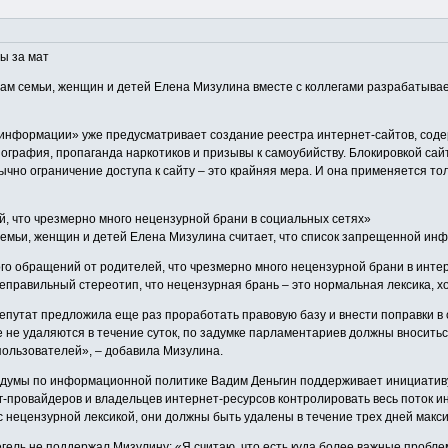
ы за мат
ам семьи, женщин и детей Елена Мизулина вместе с коллегами разрабатывает 
т информации» уже предусматривает создание реестра интернет-сайтов, со
ография, пропаганда наркотиков и призывы к самоубийству. Блокировкой сай
ычно ограничение доступа к сайту – это крайняя мера. И она применяется то
, что чрезмерно много нецензурной брани в социальных сетях»
семьи, женщин и детей Елена Мизулина считает, что список запрещенной ин
ного обращений от родителей, что чрезмерно много нецензурной брани в инт
еправильный стереотип, что нецензурная брань – это нормальная лексика, хо
депутат предложила еще раз проработать правовую базу и внести поправки 
не удаляются в течение суток, по задумке парламентариев должны вноситься 
пользователей», – добавила Мизулина.
осдумы по информационной политике Вадим Деньгин поддерживает инициативу 
-провайдеров и владельцев интернет-ресурсов контролировать весь поток и
 нецензурной лексикой, они должны быть удалены в течение трех дней макси
ель не поддержал Мизулину: «Я считаю, что есть куда более важные проблемы,