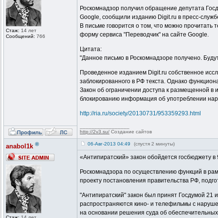
Роскомнадзор получил обращение депутата Госду
Google, сообщили изданию Digit.ru в пресс-служб
В письме говорится о том, что можно прочитать 
Стаж:
14 лет
форму сервиса "Переводчик" на сайте Google.
Сообщений:
766
Цитата:
"Данное письмо в Роскомнадзоре получено. Буду
Проведенное изданием Digit.ru собственное исс
заблокированного в РФ текста. Однако функцион
Закон об ограничении доступа к размещенной в 
блокированию информация об употреблении нарк
http://ria.ru/society/20130731/953359293.html
_________________
http://2v3.su/
Создание сайтов
®
06-Авг-2013 04:49
(спустя 2 минуты)
anabol1k
«Антипиратский» закон обойдется госбюджету в 9
Роскомнадзора по осуществлению функций в рамк
проекту постановления правительства РФ, подг
"Антипиратский" закон был принят Госдумой 21 
распространяются кино- и телефильмы с нарушен
на основании решения суда об обеспечительных
Стаж:
14 лет