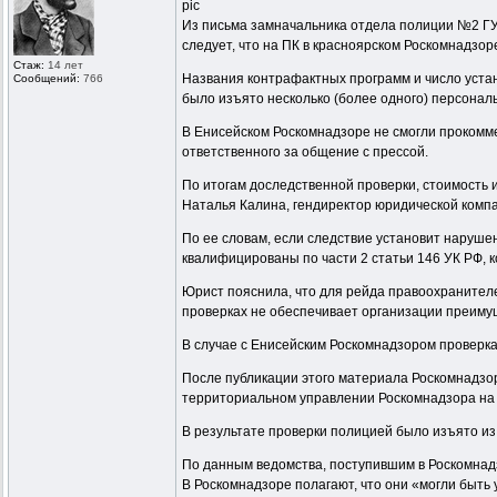
pic
Из письма замначальника отдела полиции №2 ГУ
следует, что на ПК в красноярском Роскомнадзор
Стаж:
14 лет
Названия контрафактных программ и число устан
Сообщений:
766
было изъято несколько (более одного) персона
В Енисейском Роскомнадзоре не смогли прокомм
ответственного за общение с прессой.
По итогам доследственной проверки, стоимость 
Наталья Калина, гендиректор юридической комп
По ее словам, если следствие установит нарушен
квалифицированы по части 2 статьи 146 УК РФ, 
Юрист пояснила, что для рейда правоохранителе
проверках не обеспечивает организации преиму
В случае с Енисейским Роскомнадзором проверка
После публикации этого материала Роскомнадзор
территориальном управлении Роскомнадзора на 
В результате проверки полицией было изъято из
По данным ведомства, поступившим в Роскомнад
В Роскомнадзоре полагают, что они «могли быть