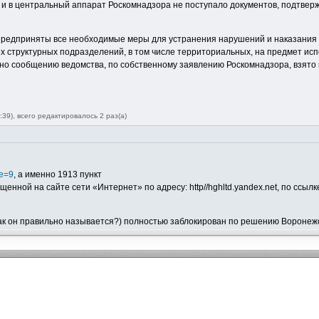
 и в центральный аппарат Роскомнадзора не поступало документов, подтвер
т предприняты все необходимые меры для устранения нарушений и наказания
х структурных подразделений, в том числе территориальных, на предмет ис
но сообщению ведомства, по собственному заявлению Роскомнадзора, взято 
39), всего редактировалось 2 раз(а)
ge=9
, а именно 1913 пункт
ной на сайте сети «Интернет» по адресу: http//hghltd.yandex.net, по ссылке
 как он правильно называется?) полностью заблокирован по решению Воронежс