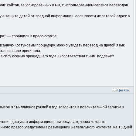
ов" сайтов, заблокированных в РФ, с использованием сервиса переводов
ну о защите детей от вредной информации, если ввести их сетевой адрес в
ра", — сообщили в пресс-службе.
исанную Костуновым процедуру, можно увидеть перевод на другой язык
та на языке оригинала.
в силу осенью прошедшего года. В соответствии с ним, подлежит
ере 97 миллионов рублей в год, говорится в пояснительной записке к
ичения доступа к информационным ресурсам, через которые
нного правообладателем в размещении нелегального контента, на 15 дней