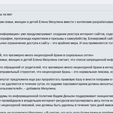
ы за мат
ам семьи, женщин и детей Елена Мизулина вместе с коллегами разрабатывает 
т информации» уже предусматривает создание реестра интернет-сайтов, со
ография, пропаганда наркотиков и призывы к самоубийству. Блокировкой сай
ычно ограничение доступа к сайту – это крайняя мера. И она применяется то
, что чрезмерно много нецензурной брани в социальных сетях»
семьи, женщин и детей Елена Мизулина считает, что список запрещенной ин
ного обращений от родителей, что чрезмерно много нецензурной брани в инт
еправильный стереотип, что нецензурная брань – это нормальная лексика, хо
депутат предложила еще раз проработать правовую базу и внести поправки 
не удаляются в течение суток, по задумке парламентариев должны вноситься 
пользователей», – добавила Мизулина.
осдумы по информационной политике Вадим Деньгин поддерживает инициативу 
-провайдеров и владельцев интернет-ресурсов контролировать весь поток и
 нецензурной лексикой, они должны быть удалены в течение трех дней макси
ель не поддержал Мизулину: «Я считаю, что есть куда более важные проблемы,