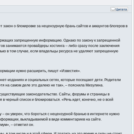
закон о блокировке за нецензурную брань сайтов и аккаунтов блогеров в
держащих запрещенную информацию. Однако по закону к запрещенной
тов занимаются провайдеры хостинга – либо сразу после заключения
лько в том случае, если владельцы ресурса не удаляют запрещенную
формации нужно расширить, пишут «Известия».
ернет-изданиях и социальных сетях, которые посещают дети. Родители
тя на самом деле это далеко не так», – пояснила Мизулина.
в существующее законодательство. Сайты, форумы и страницы в
в черный список и блокироваться. «Речь идет, конечно, не о всей
– он уверен, что бороться с нецензурной бранью в интернете нужно
нформации, выкладываемой в виде комментариев на сайте.
мум», – отметил он.
 в том числе и в этой сфере. И тратить на это время и силы не стоит.