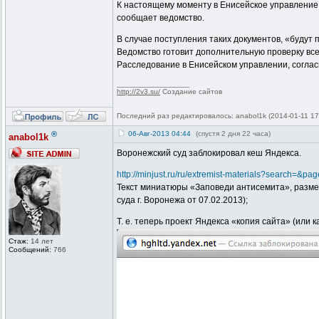
К настоящему моменту в Енисейское управление
сообщает ведомство.
В случае поступления таких документов, «буду
Ведомство готовит дополнительную проверку все
Расследование в Енисейском управлении, соглас
_________________
http://2v3.su/
Создание сайтов
Последний раз редактировалось: anabol1k (2014-01-11 17:
®
06-Авг-2013 04:44
(спустя 2 дня 22 часа)
anabol1k
Воронежский суд заблокировал кеш Яндекса.
http://minjust.ru/ru/extremist-materials?search=&pa
Текст миниатюры «Заповеди антисемита», размещен
суда г. Воронежа от 07.02.2013);
Т. е. теперь проект Яндекса «копия сайта» (или
Стаж:
14 лет
Сообщений:
766