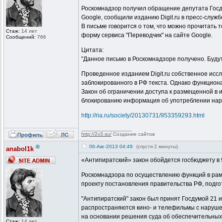
Роскомнадзор получил обращение депутата Госду
Google, сообщили изданию Digit.ru в пресс-служб
В письме говорится о том, что можно прочитать 
Стаж:
14 лет
форму сервиса "Переводчик" на сайте Google.
Сообщений:
766
Цитата:
"Данное письмо в Роскомнадзоре получено. Буду
Проведенное изданием Digit.ru собственное исс
заблокированного в РФ текста. Однако функцион
Закон об ограничении доступа к размещенной в 
блокированию информация об употреблении нарк
http://ria.ru/society/20130731/953359293.html
_________________
http://2v3.su/
Создание сайтов
®
06-Авг-2013 04:49
(спустя 2 минуты)
anabol1k
«Антипиратский» закон обойдется госбюджету в 9
Роскомнадзора по осуществлению функций в рамк
проекту постановления правительства РФ, подг
"Антипиратский" закон был принят Госдумой 21 
распространяются кино- и телефильмы с нарушен
на основании решения суда об обеспечительных
Стаж:
14 лет