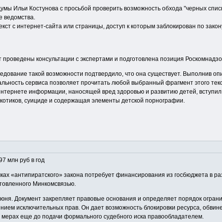
мы Ильи Костунова с просьбой проверить возможность обхода "черных списк
е ведомства.
текст с интернет-сайта или страницы, доступ к которым заблокирован по зако
т проведены консультации с экспертами и подготовлена позиция Роскомнадзо
ледование такой возможности подтвердило, что она существует. Выполнив оп
альность сервиса позволяет прочитать любой выбранный фрагмент этого текс
интернете информации, наносящей вред здоровью и развитию детей, вступил 
отиков, суициде и содержащая элементы детской порнографии.
7 млн руб в год
ах «антипиратского» закона потребует финансирования из госбюджета в разм
отовленного Минкомсвязью.
июня. Документ закрепляет правовые основания и определяет порядок огран
ием исключительных прав. Он дает возможность блокировки ресурса, обвине
 мерах еще до подачи формального судебного иска правообладателем.