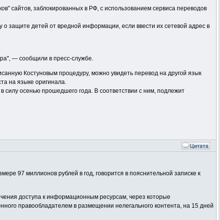
ов" сайтов, заблокированных в РФ, с использованием сервиса переводов
ну о защите детей от вредной информации, если ввести их сетевой адрес в
ра", — сообщили в пресс-службе.
исанную Костуновым процедуру, можно увидеть перевод на другой язык
та на языке оригинала.
в силу осенью прошедшего года. В соответствии с ним, подлежит
ере 97 миллионов рублей в год, говорится в пояснительной записке к
ичения доступа к информационным ресурсам, через которые
нного правообладателем в размещении нелегального контента, на 15 дней