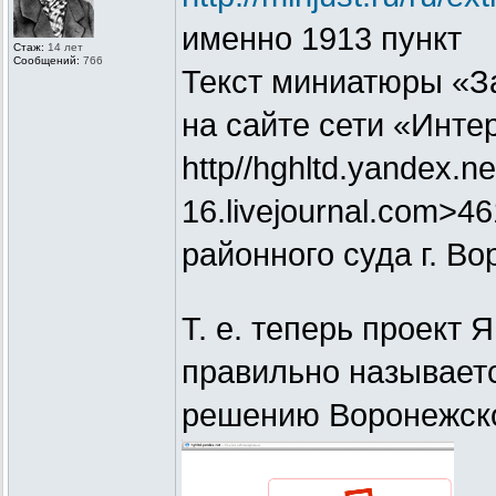
именно 1913 пункт
Стаж:
14 лет
Сообщений:
766
Текст миниатюры «З
на сайте сети «Инте
http//hghltd.yandex.ne
16.livejournal.com>4
районного суда г. Во
Т. е. теперь проект 
правильно называет
решению Воронежско