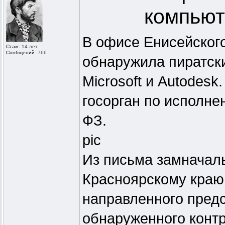
компьют
В офисе Енисейског
Стаж:
14 лет
Сообщений:
766
обнаружила пиратски
Microsoft и Autodes
госорган по исполне
ФЗ.
pic
Из письма замначал
Красноярскому краю
направленного пред
обнаруженного контр