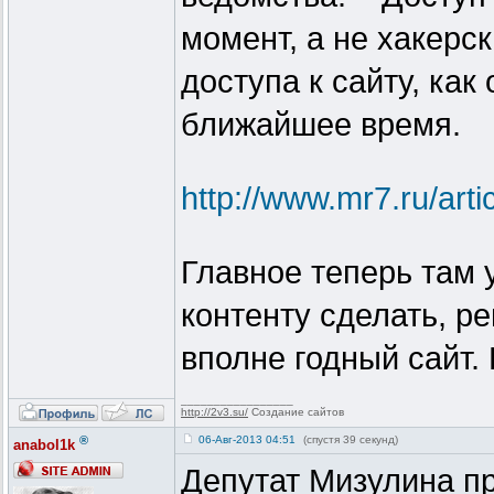
момент, а не хакерс
доступа к сайту, как
ближайшее время.
http://www.mr7.ru/arti
Главное теперь там 
контенту сделать, р
вполне годный сайт.
_________________
http://2v3.su/
Создание сайтов
®
06-Авг-2013 04:51
(спустя 39 секунд)
anabol1k
Депутат Мизулина п