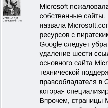
Microsoft пожаловал
собственные сайты. 
Стаж:
14 лет
Сообщений:
766
назвала Microsoft.co
ресурсов с пиратски
Google следует убра
удаление шести ссы
основного сайта Micr
технической поддерж
правообладателя в 
которая специализир
Впрочем, страницы M