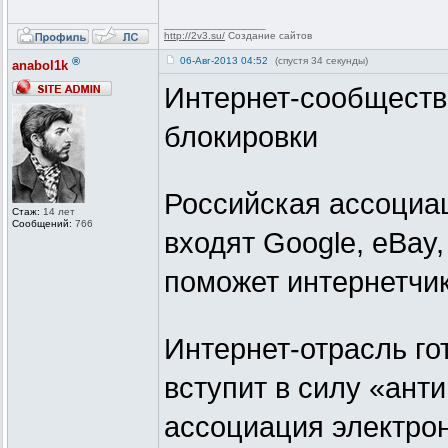
_________________
http://2v3.su/
Создание сайтов
®
06-Авг-2013 04:52
(спустя 34 секунды)
anabol1k
Интернет-сообществ
блокировки
Российская ассоциа
Стаж:
14 лет
Сообщений:
766
входят Google, eBay,
поможет интернетчик
Интернет-отрасль гот
вступит в силу «ант
ассоциация электро