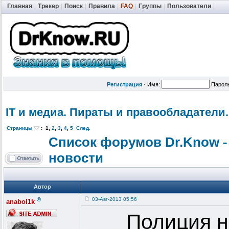
Главная
|
Трекер
|
Поиск
|
Правила
|
FAQ
|
Группы
|
Пользователи
|
Регистрация
·
Имя:
Парол
IT и медиа. Пираты и правообладат
ели.
Страницы
:
1
,
2
,
3
,
4
,
5
След.
Список форумов Dr.Know -
новости
Автор
®
03-Авг-2013 05:56
anabol1k
Полиция н