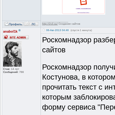
_________________
http://2v3.su/
Создание сайтов
®
06-Авг-2013 04:46
(спустя 1 минута)
anabol1k
Роскомнадзор разбер
сайтов
Роскомнадзор получ
Стаж:
14 лет
Сообщений:
766
Костунова, в котором
прочитать текст с ин
которым заблокирова
форму сервиса "Пере