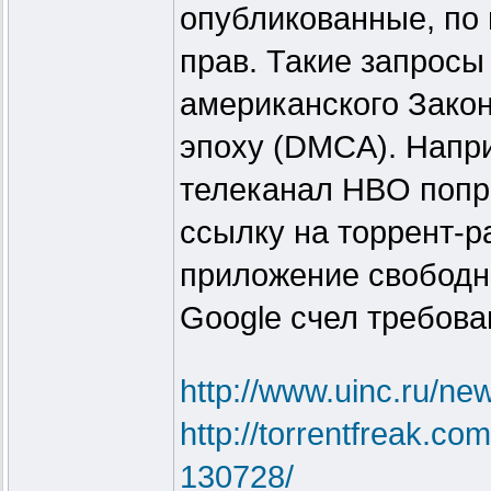
опубликованные, по 
прав. Такие запрос
американского Зако
эпоху (DMCA). Напри
телеканал HBO попр
ссылку на торрент-р
приложение свободно
Google счел требов
http://www.uinc.ru/ne
http://torrentfreak.co
130728/