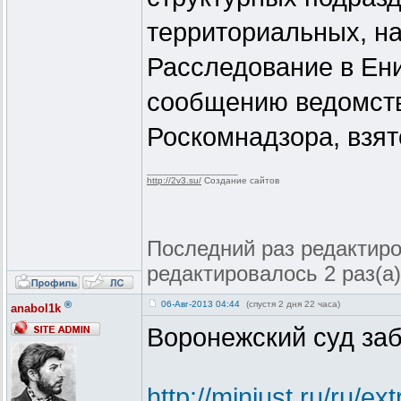
территориальных, н
Расследование в Ен
сообщению ведомств
Роскомнадзора, взят
_________________
http://2v3.su/
Создание сайтов
Последний раз редактиров
редактировалось 2 раз(а)
®
06-Авг-2013 04:44
(спустя 2 дня 22 часа)
anabol1k
Воронежский суд за
http://minjust.ru/ru/