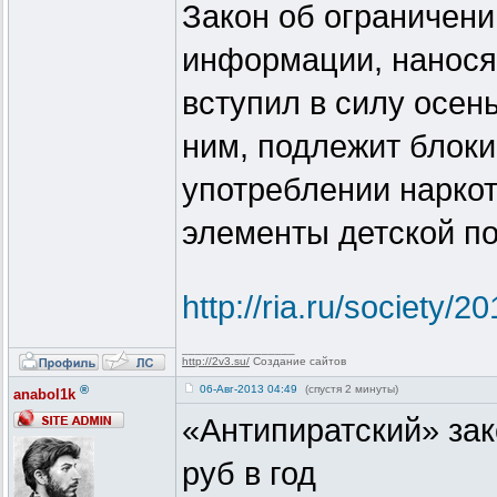
Закон об ограничени
информации, нанося
вступил в силу осен
ним, подлежит блок
употреблении нарко
элементы детской п
http://ria.ru/society
_________________
http://2v3.su/
Создание сайтов
®
06-Авг-2013 04:49
(спустя 2 минуты)
anabol1k
«Антипиратский» зак
руб в год