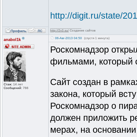
http://digit.ru/state/
_________________
http://2v3.su/
Создание сайтов
®
06-Авг-2013 04:50
(спустя 1 минута)
anabol1k
Роскомнадзор открыл
фильмами, который 
Сайт создан в рамка
Стаж:
14 лет
Сообщений:
766
закона, который вст
Роскомнадзор о пира
должен приложить р
мерах, на основании