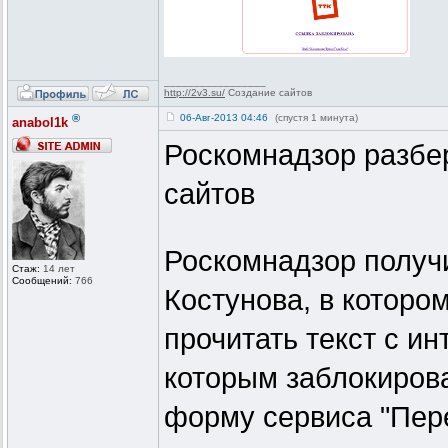
_________________
http://2v3.su/
Создание сайтов
®
06-Авг-2013 04:46
(спустя 1 минута)
anabol1k
Роскомнадзор разбер
сайтов
Роскомнадзор получ
Стаж:
14 лет
Сообщений:
766
Костунова, в котором
прочитать текст с ин
которым заблокирова
форму сервиса "Пере