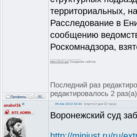
территориальных, н
Расследование в Ен
сообщению ведомств
Роскомнадзора, взят
_________________
http://2v3.su/
Создание сайтов
Последний раз редактиров
редактировалось 2 раз(а)
®
06-Авг-2013 04:44
(спустя 2 дня 22 часа)
anabol1k
Воронежский суд за
http://minjust.ru/ru/