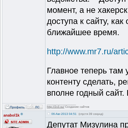
момент, а не хакерс
доступа к сайту, как
ближайшее время.
http://www.mr7.ru/arti
Главное теперь там 
контенту сделать, р
вполне годный сайт.
_________________
http://2v3.su/
Создание сайтов
®
06-Авг-2013 04:51
(спустя 39 секунд)
anabol1k
Депутат Мизулина п