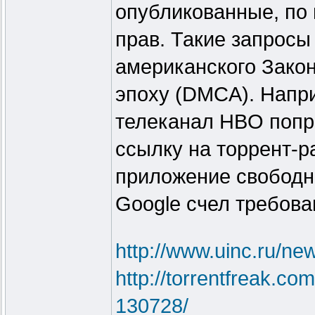
опубликованные, по 
прав. Такие запрос
американского Зако
эпоху (DMCA). Напри
телеканал HBO попр
ссылку на торрент-р
приложение свободно
Google счел требов
http://www.uinc.ru/ne
http://torrentfreak.co
130728/