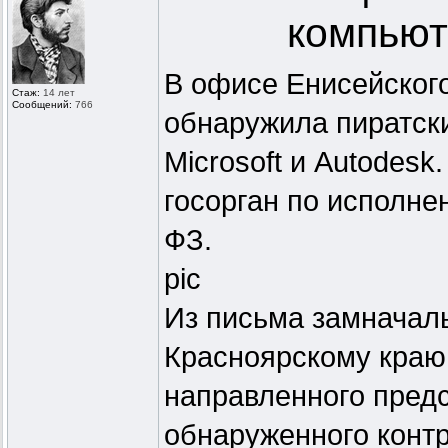
компьют
В офисе Енисейског
Стаж:
14 лет
Сообщений:
766
обнаружила пиратски
Microsoft и Autodes
госорган по исполне
ФЗ.
pic
Из письма замначал
Красноярскому краю
направленного пред
обнаруженного контр