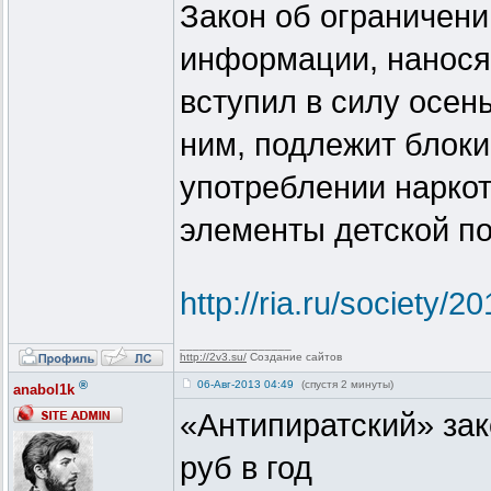
Закон об ограничени
информации, нанося
вступил в силу осен
ним, подлежит блок
употреблении нарко
элементы детской п
http://ria.ru/society
_________________
http://2v3.su/
Создание сайтов
®
06-Авг-2013 04:49
(спустя 2 минуты)
anabol1k
«Антипиратский» зак
руб в год