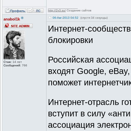
_________________
http://2v3.su/
Создание сайтов
®
06-Авг-2013 04:52
(спустя 34 секунды)
anabol1k
Интернет-сообществ
блокировки
Российская ассоциа
Стаж:
14 лет
Сообщений:
766
входят Google, eBay,
поможет интернетчик
Интернет-отрасль гот
вступит в силу «ант
ассоциация электро