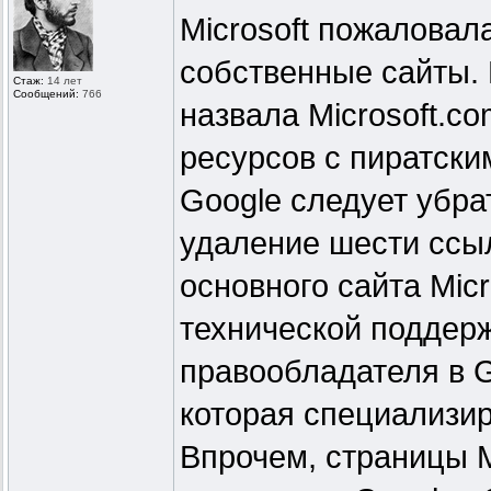
Microsoft пожаловал
собственные сайты. 
Стаж:
14 лет
Сообщений:
766
назвала Microsoft.co
ресурсов с пиратски
Google следует убра
удаление шести ссы
основного сайта Micr
технической поддерж
правообладателя в 
которая специализир
Впрочем, страницы M