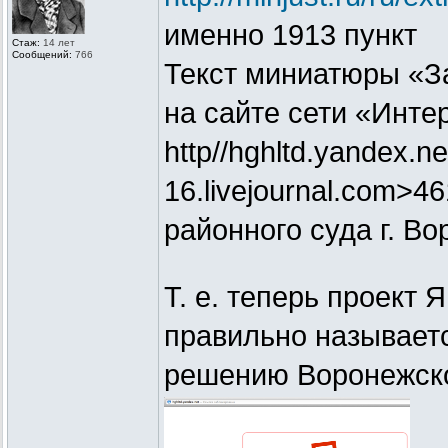
именно 1913 пункт
Стаж:
14 лет
Сообщений:
766
Текст миниатюры «З
на сайте сети «Инте
http//hghltd.yandex.ne
16.livejournal.com>4
районного суда г. Во
Т. е. теперь проект 
правильно называет
решению Воронежско