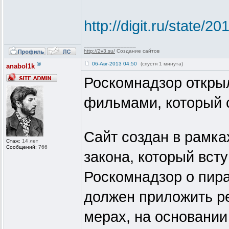
http://digit.ru/state/
_________________
http://2v3.su/
Создание сайтов
®
06-Авг-2013 04:50
(спустя 1 минута)
anabol1k
Роскомнадзор открыл
фильмами, который 
Сайт создан в рамка
Стаж:
14 лет
Сообщений:
766
закона, который вст
Роскомнадзор о пира
должен приложить р
мерах, на основании