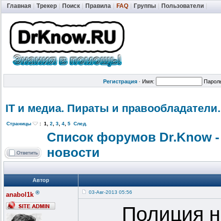
Главная
|
Трекер
|
Поиск
|
Правила
|
FAQ
|
Группы
|
Пользователи
|
Регистрация
·
Имя:
Парол
IT и медиа. Пираты и правообладат
ели.
Страницы
:
1
,
2
,
3
,
4
,
5
След.
Список форумов Dr.Know -
новости
Автор
®
03-Авг-2013 05:56
anabol1k
Полиция н