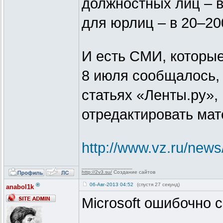
должностных лиц – в
для юрлиц – в 20–20
И есть СМИ, которые
8 июля сообщалось, 
статьях «Ленты.ру»,
отредактировать ма
http://www.vz.ru/new
_________________
http://2v3.su/
Создание сайтов
®
06-Авг-2013 04:52
(спустя 27 секунд)
anabol1k
Microsoft ошибочно 