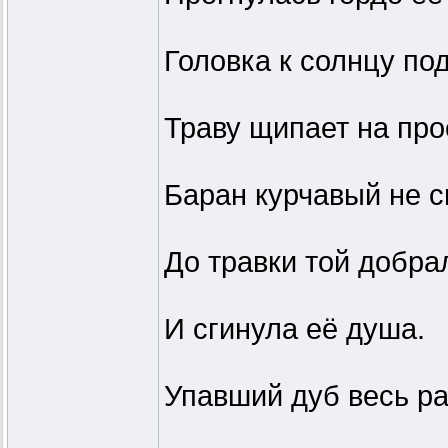
Головка к солнцу по
Траву щипает на про
Баран курчавый не 
До травки той добра
И сгинула её душа.
Упавший дуб весь р