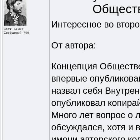
Обществ
Интересное во второ
Стаж:
14 лет
Сообщений:
766
От автора:
Концепция Обществе
впервые опубликован
назвал себя Внутре
опубликовал копирай
Много лет вопрос о 
обсуждался, хотя и 
имени авторского к