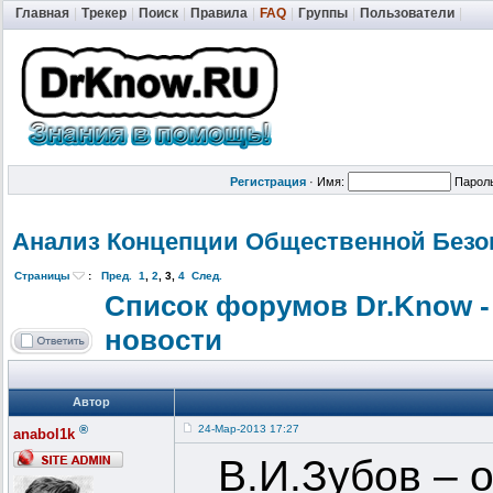
Главная
|
Трекер
|
Поиск
|
Правила
|
FAQ
|
Группы
|
Пользователи
|
Регистрация
·
Имя:
Парол
Анализ Концепции Общественной
Безо
Страницы
:
Пред.
1
,
2
,
3
,
4
След.
Список форумов Dr.Know -
новости
Автор
®
24-Мар-2013 17:27
anabol1k
В.И.Зубов – 