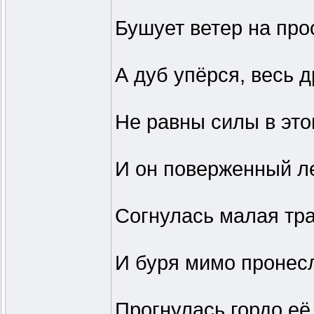
Бушует ветер на про
А дуб упёрся, весь 
Не равны силы в это
И он поверженный л
Согнулась малая тра
И буря мимо пронес
Прогнулась гордо её