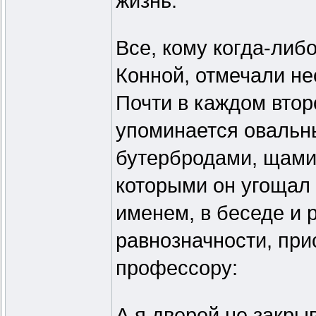
жизнь.
Все, кому когда-либ
Конной, отмечали н
Почти в каждом вто
упоминается овальны
бутербродами, щами
которыми он угощал 
именем, в беседе и 
равнозначности, прис
профессору:
А я дверей не закры