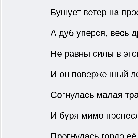
Бушует ветер на про
А дуб упёрся, весь 
Не равны силы в это
И он поверженный л
Согнулась малая тра
И буря мимо пронес
Прогнулась гордо её