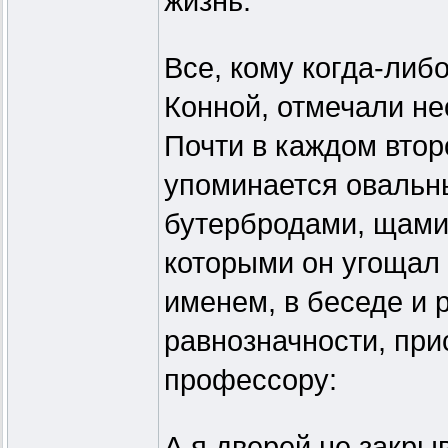
жизнь.
Все, кому когда-либ
Конной, отмечали н
Почти в каждом вто
упоминается овальны
бутербродами, щами
которыми он угощал 
именем, в беседе и 
равнозначности, прис
профессору:
А я дверей не закры