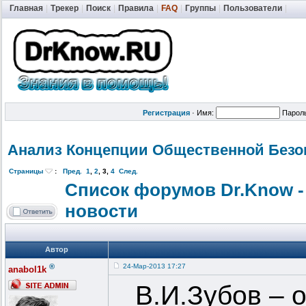
Главная
|
Трекер
|
Поиск
|
Правила
|
FAQ
|
Группы
|
Пользователи
|
Регистрация
·
Имя:
Парол
Анализ Концепции Общественной
Безо
Страницы
:
Пред.
1
,
2
,
3
,
4
След.
Список форумов Dr.Know -
новости
Автор
®
24-Мар-2013 17:27
anabol1k
В.И.Зубов – 