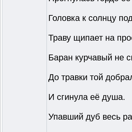
Головка к солнцу по
Траву щипает на про
Баран курчавый не 
До травки той добра
И сгинула её душа.
Упавший дуб весь р