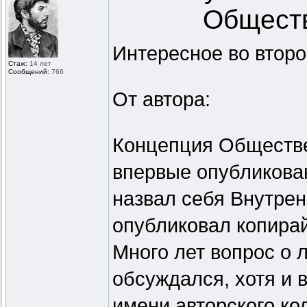
Обществ
Интересное во второ
Стаж:
14 лет
Сообщений:
766
От автора:
Концепция Обществе
впервые опубликован
назвал себя Внутре
опубликовал копирай
Много лет вопрос о 
обсуждался, хотя и 
имени авторского к