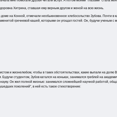
ачала мне помогали друзья читали вслух. А потом моими “глазами” стала жен
доровна Хитрина, ставшая ему верным другом и женой на всю жизнь.
 в доме на Конной, отмечали необыкновенное хлебосольство Зубова. Почти в
аменитой гречневой кашей, которыми он угощал гостей. Он, будучи ученым с 
стом и жизнелюбом, чтобы в таких обстоятельствах, какие выпали на долю Вл
Будучи студентом, Зубов катался на коньках, занимался греблей на академич
уку. Он жил полной жизнью: занимался сложнейшей научной работой, общался
ушедших поколений”, в ней есть такое стихотворение: