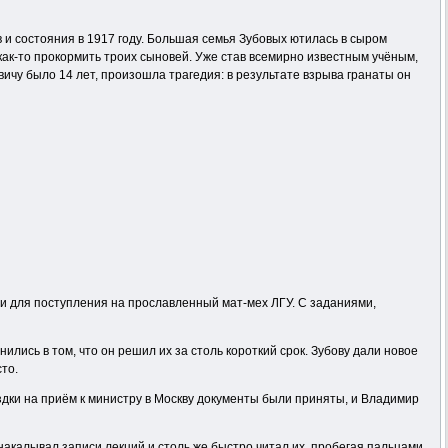
 и состояния в 1917 году. Большая семья Зубовых ютилась в сыром
как-то прокормить троих сыновей. Уже став всемирно известным учёным,
вичу было 14 лет, произошла трагедия: в результате взрыва гранаты он
и для поступления на прославленный мат-мех ЛГУ. С заданиями,
лись в том, что он решил их за столь короткий срок. Зубову дали новое
то.
ездки на приём к министру в Москву документы были приняты, и Владимир
акалывал записи лекций и столь же быстро читал их, пробегая пальцами