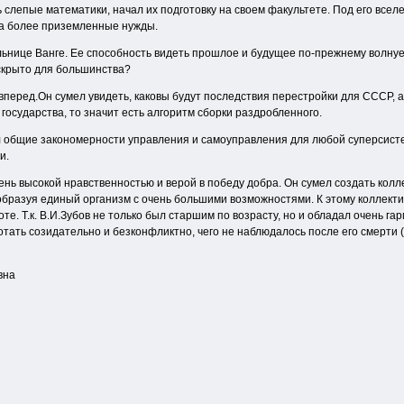
 слепые математики, начал их подготовку на своем факультете. Под его все
на более приземленные нужды.
ьнице Ванге. Ее способность видеть прошлое и будущее по-прежнему волнуе
 скрыто для большинства?
вперед.Он сумел увидеть, каковы будут последствия перестройки для СССР, 
государства, то значит есть алгоритм сборки раздробленного.
л общие закономерности управления и самоуправления для любой суперсистемы
и.
ень высокой нравственностью и верой в победу добра. Он сумел создать кол
образуя единый организм с очень большими возможностями. К этому коллект
оте. Т.к. В.И.Зубов не только был старшим по возрасту, но и обладал очень
тать созидательно и безконфликтно, чего не наблюдалось после его смерти 
вна