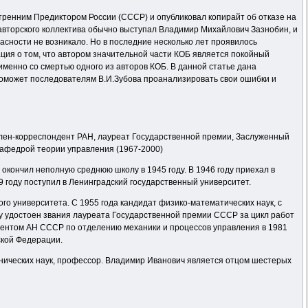
тренним Предиктором России (СССР) и опубликовал копирайт об отказе на
 авторского коллектива обычно выступал Владимир Михайлович Зазнобин, и
ности не возникало. Но в последние несколько лет проявилось
ция о том, что автором значительной части КОБ является покойный
менно со смертью одного из авторов КОБ. В данной статье дана
оможет последователям В.И.Зубова проанализировать свои ошибки и
член-корреспондент РАН, лауреат Государственной премии, Заслуженный
кафедрой теории управления (1967-2000)
е окончил неполную среднюю школу в 1945 году. В 1946 году приехал в
9 году поступил в Ленинградский государственный университет.
ого университета. С 1955 года кандидат физико-математических наук, с
оду удостоен звания лауреата Государственной премии СССР за цикл работ
ндентом АН СССР по отделению механики и процессов управления в 1981
ской Федерации.
технических наук, профессор. Владимир Иванович является отцом шестерых