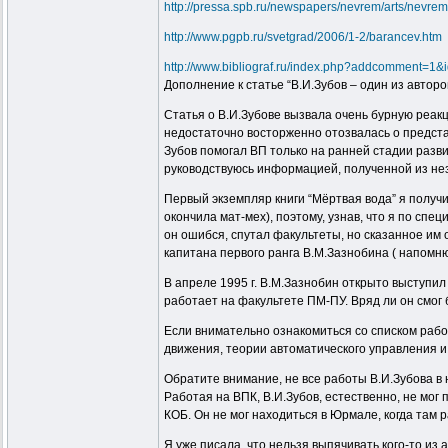
http://pressa.spb.ru/newspapers/nevrem/arts/nevrem
http://www.pgpb.ru/svetgrad/2006/1-2/barancev.htm
http://www.bibliograf.ru/index.php?addcomment=1&
Дополнение к статье “В.И.Зубов – один из авто
Статья о В.И.Зубове вызвала очень бурную реакц
недостаточно восторженно отозвалась о предста
Зубов помогал ВП только на ранней стадии развит
руководствуюсь информацией, полученной из не
Первый экземпляр книги “Мёртвая вода” я получил
окончила мат-мех), поэтому, узнав, что я по спе
он ошибся, спутал факультеты, но сказанное им 
капитана первого ранга В.М.Зазнобина ( напомню
В апреле 1995 г. В.М.Зазнобин открыто выступил
работает на факультете ПМ-ПУ. Вряд ли он смог 
Если внимательно ознакомиться со списком рабо
движения, теории автоматического управления и
Обратите внимание, не все работы В.И.Зубова в
Работая на ВПК, В.И.Зубов, естественно, не мог
КОБ. Он не мог находиться в Юрмале, когда там 
Я уже писала, что нельзя выпячивать кого-то из 