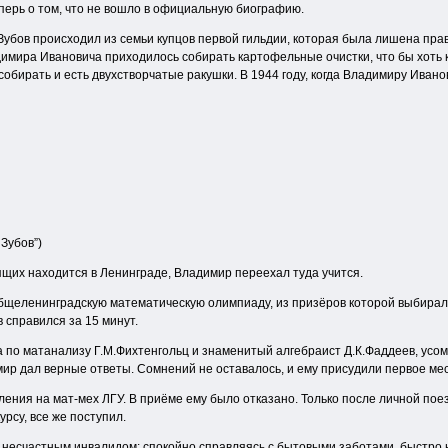
перь о том, что не вошло в официальную биографию.
Зубов происходил из семьи купцов первой гильдии, которая была лишена прав
димира Ивановича приходилось собирать картофельные очистки, что бы хоть 
 собирать и есть двухстворчатые ракушки. В 1944 году, когда Владимиру Ивано
Зубов”)
ящих находится в Ленинграде, Владимир переехал туда учится.
бщеленинградскую математическую олимпиаду, из призёров которой выбирал
 справился за 15 минут.
по матанализу Г.М.Фихтенгольц и знаменитый алгебраист Д.К.Фаддеев, усомни
мир дал верные ответы. Сомнений не оставалось, и ему присудили первое мес
ления на мат-мех ЛГУ. В приёме ему было отказано. Только после личной по
рсу, все же поступил.
 несчастным инвалидом: спокойно справляясь с бытовыми заботами, быстро н