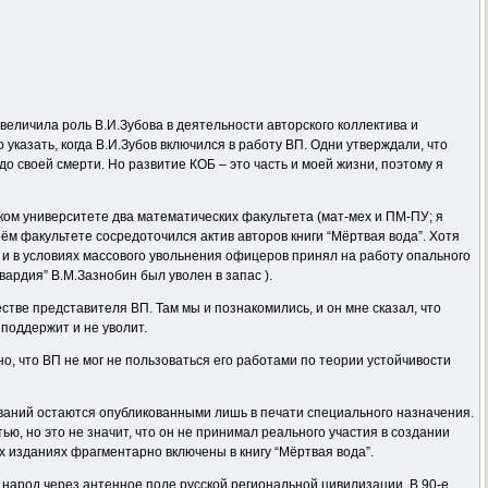
величила роль В.И.Зубова в деятельности авторского коллектива и
казать, когда В.И.Зубов включился в работу ВП. Одни утверждали, что
до своей смерти. Но развитие КОБ – это часть и моей жизни, поэтому я
дском университете два математических факультета (мат-мех и ПМ-ПУ; я
оём факультете сосредоточился актив авторов книги “Мёртвая вода”. Хотя
ву и в условиях массового увольнения офицеров принял на работу опального
ардия” В.М.Зазнобин был уволен в запас ).
стве представителя ВП. Там мы и познакомились, и он мне сказал, что
 поддержит и не уволит.
сно, что ВП не мог не пользоваться его работами по теории устойчивости
ований остаются опубликованными лишь в печати специального назначения.
ью, но это не значит, что он не принимал реального участия в создании
их изданиях фрагментарно включены в книгу “Мёртвая вода”.
ий народ через антенное поле русской региональной цивилизации. В 90-е