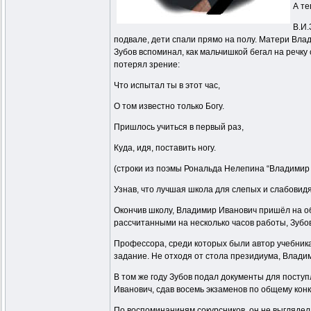
А те
В.И.
подвале, дети спали прямо на полу. Матери Вла
Зубов вспоминал, как мальчишкой бегал на речку
потерял зрение:
Что испытал ты в этот час,
О том известно только Богу.
Пришлось учиться в первый раз,
Куда, идя, поставить ногу.
(строки из поэмы Рональда Нелепина “Владимир 
Узнав, что лучшая школа для слепых и слабовид
Окончив школу, Владимир Иванович пришёл на о
рассчитанными на несколько часов работы, Зубов
Профессора, среди которых были автор учебника 
задание. Не отходя от стола президиума, Влади
В том же году Зубов подал документы для поступ
Иванович, сдав восемь экзаменов по общему конку
По воспоминаниням сокурсников, он не выглядел