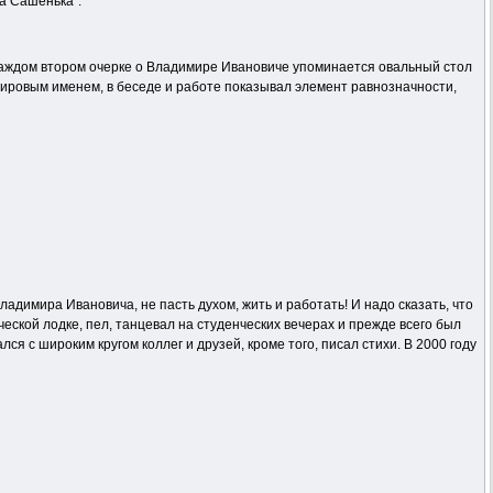
а Сашенька”.”
 каждом втором очерке о Владимире Ивановиче упоминается овальный стол
мировым именем, в беседе и работе показывал элемент равнозначности,
адимира Ивановича, не пасть духом, жить и работать! И надо сказать, что
еской лодке, пел, танцевал на студенческих вечерах и прежде всего был
 с широким кругом коллег и друзей, кроме того, писал стихи. В 2000 году