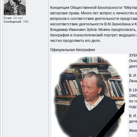
Концепция Общественной Безопасности “Мёртвая 
авторские права. Много лет вопрос о личностях
Стаж:
14 лет
вопросов о соответствии деятельности предста
Сообщений:
766
несоответствие деятельности В.М.Зазнобина и К
Владимир Иванович Зубов. Можно предполагать, 
биография и психологический портрет ведущего
честно продолжить его дело.
Официальная биография
ЗУБО
Осно
деят
В. И
Лени
В 19
1960
по т
году
В. И
дете
Жизн