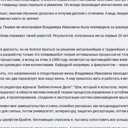
у товарищу скоро перешло в уважение. Он всегда производил впечатление эн
нал, окончив обучение досрочно и получив диплом с отличием. А ведь лекции
амечал никто из зрячих!
ту. Первая же монография Владимира Ивановича была переведена за границе
бова поражает своей широтой. Результатов, полученных им за первые 20 лет
я дерзость: он не боялся браться за решение актуальнейших и труднейших 
 разработку только что появившейся теории оптимальных процессов не только
процессами, а вслед за этим, в 1969 году, несмотря на противодействие вл
но руководил этим коллективами. Кафедрой напрямую, а факультетом – через 
ить, что напряженная и плодотворная жизнь Владимира Ивановича проходила 
на час-два парализует всю нашу жизнь. А ему пришлось жить и работать в ве
о редактора журнала “Библиотечное Дело”: “Шок, который я испытала, перес
ециалист в области математической теории процессов управления и устойчи
ации, в проектировании, создании и эксплуатации систем самонаведения к
ловил мое замешательство и очень спокойно рассказал, как четырнадцатиле
у для слепых, потом университет, аспирантуру, защитил диссертацию, потом 
аны шрифтом Брайля, беспомощно спросила я, пытаясь сопоставить все услы