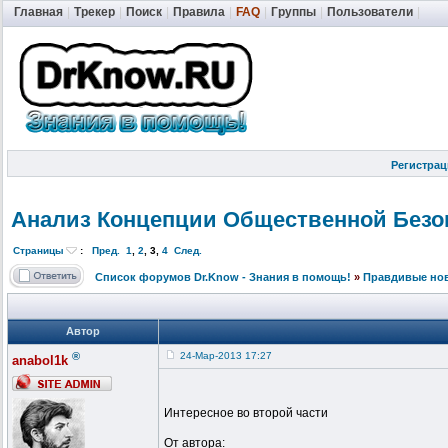
Главная
|
Трекер
|
Поиск
|
Правила
|
FAQ
|
Группы
|
Пользователи
|
Регистрац
Анализ Концепции Общественной
Безо
Страницы
:
Пред.
1
,
2
,
3
,
4
След.
Список форумов Dr.Know - Знания в помощь!
»
Правдивые но
Автор
®
24-Мар-2013 17:27
anabol1k
Интересное во второй части
От автора: