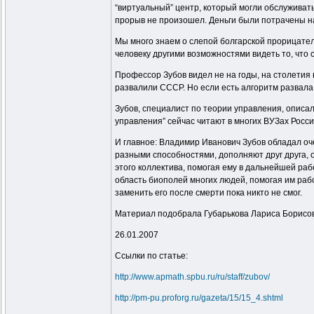
“виртуальный” центр, который могли обслуживать
прорыв не произошел. Деньги были потрачены 
Мы много знаем о слепой болгарской прорицател
человеку другими возможностями видеть то, что
Профессор Зубов видел не на годы, на столетия 
развалили СССР. Но если есть алгоритм развала 
Зубов, специалист по теории управления, описа
управления” сейчас читают в многих ВУЗах Росси
И главное: Владимир Иванович Зубов обладал оч
разными способностями, дополняют друг друга, 
этого коллектива, помогая ему в дальнейшей раб
область биополей многих людей, помогая им рабо
заменить его после смерти пока никто не смог.
Материал подобрала Губарькова Лариса Борисо
26.01.2007
Ссылки по статье:
http://www.apmath.spbu.ru/ru/staff/zubov/
http://pm-pu.proforg.ru/gazeta/15/15_4.shtml