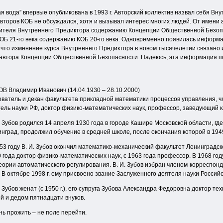
вода” впервые опубликована в 1993 г. Авторский коллектив назвал себя Вну
 авторов КОБ не обсуждался, хотя и вызывал интерес многих людей. От имени
вителя Внутреннего Предиктора содержанию Концепции Общественной Безопас
ОБ 21-го века содержанию КОБ 20-го века. Одновременно появилась информа
что изменение курса Внутреннего Предиктора в новом тысячелетии связано и
 автора Концепции Общественной Безопасности. Надеюсь, эта информация п
В Владимир Иванович (14.04.1930 – 28.10.2000)
ватель и декан факультета прикладной математики процессов управления, 
ель науки РФ, доктор физико-математических наук, профессор, заведующий 
. Зубов родился 14 апреля 1930 года в городе Кашире Московской области, гд
нград, продолжил обучение в средней школе, после окончания которой в 194
53 году В. И. Зубов окончил математико-механический факультет Ленинградск
 года доктор физико-математических наук, с 1963 года профессор. В 1968 г
еории автоматического регулирования. В. И. Зубов избран членом-корреспо
. В октябре 1998 г. ему присвоено звание Заслуженного деятеля науки Россий
. Зубов женат (с 1950 г.), его супруга Зубова Александра Федоровна доктор 
й и дедом пятнадцати внуков.
ь прожить – не поле перейти.