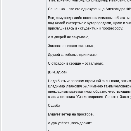
“Нет, конечно, улыбнулся Владимир Иванович. Сн
Сашенька – это его однокурсница Александра Фё
Все, кому когда-либо посчастливилось побывать
под белой скатертью с бутербродами, щами и зн
прислушиваясь и к студенту, и к профессору:
А я дверей не закрываю,
Замков не вешаю стальных,
Друзей с любовью принимаю,
С отрадой в сердце – остальных.
(В.И.Зубов)
Надо быть человеком огромной силы воли, оптими
Владимир Иванович был именно таким человеком. 
прекрасным математиком, образно чувствующим на
вышла его книга “Стихотворения. Сонеты. Завет 
Судьба
Бушует ветер на просторе,
А дуб упёрся, весь дрожит