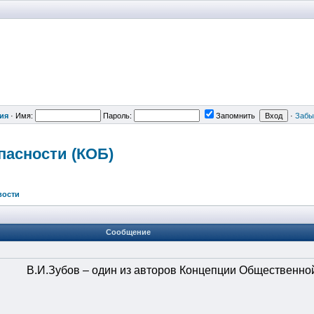
ия
·
Имя:
Пароль:
Запомнить
·
Забы
пасности
(КОБ)
вости
Сообщение
В.И.Зубов – один из авторов Концепции Общественно