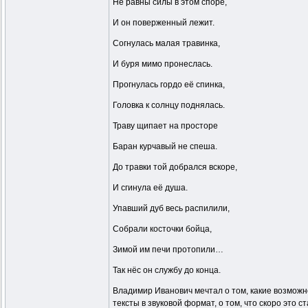
Не равны силы в этом споре,
И он поверженный лежит.
Согнулась малая травинка,
И буря мимо пронеслась.
Прогнулась гордо её спинка,
Головка к солнцу поднялась.
Траву щипает на просторе
Баран курчавый не спеша.
До травки той добрался вскоре,
И сгинула её душа.
Упавший дуб весь распилили,
Собрали косточки бойца,
Зимой им печи протопили…
Так нёс он службу до конца.
Владимир Иванович мечтал о том, какие возможн
тексты в звуковой формат, о том, что скоро это 