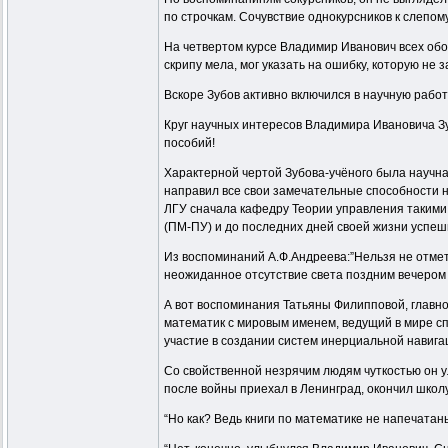
по строчкам. Сочувствие однокурсников к слепом
На четвертом курсе Владимир Иванович всех обог
скрипу мела, мог указать на ошибку, которую не з
Вскоре Зубов активно включился в научную рабо
Круг научных интересов Владимира Ивановича Зу
пособий!
Характерной чертой Зубова-учёного была научна
направил все свои замечательные способности на
ЛГУ сначала кафедру Теории управления такими 
(ПМ-ПУ) и до последних дней своей жизни успеш
Из воспоминаний А.Ф.Андреева:”Нельзя не отмет
неожиданное отсутствие света поздним вечером 
А вот воспоминания Татьяны Филипповой, главног
математик с мировым именем, ведущий в мире сп
участие в создании систем инерциальной навиг
Со свойственной незрячим людям чуткостью он у
после войны приехал в Ленинград, окончил школ
“Но как? Ведь книги по математике не напечат