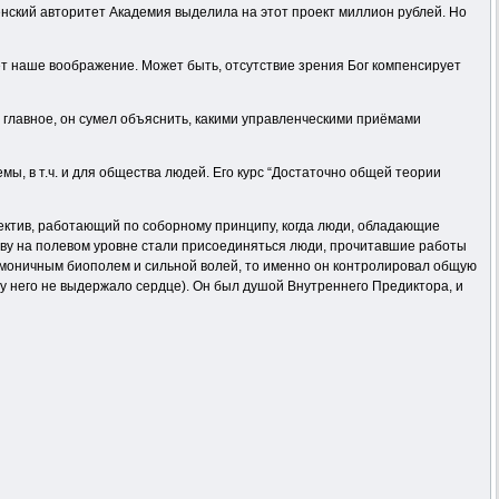
ленский авторитет Академия выделила на этот проект миллион рублей. Но
т наше воображение. Может быть, отсутствие зрения Бог компенсирует
а главное, он сумел объяснить, какими управленческими приёмами
, в т.ч. и для общества людей. Его курс “Достаточно общей теории
лектив, работающий по соборному принципу, когда люди, обладающие
иву на полевом уровне стали присоединяться люди, прочитавшие работы
 гармоничным биополем и сильной волей, то именно он контролировал общую
(у него не выдержало сердце). Он был душой Внутреннего Предиктора, и