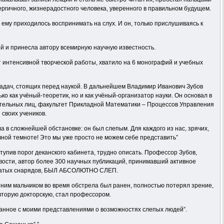
ергичного, жизнерадостного человека, уверенного в правильном будущем.
 ему приходилось воспринимать на слух. И он, только прислушиваясь к
й и принесла автору всемирную научную известность.
 интенсивной творческой работы, хватило на 6 монографий и учебных
задач, стоящих перед наукой. В дальнейшем Владимир Иванович Зубов
 как учёный-теоретик, но и как учёный-организатор науки. Он основал в
иятельных лиц, факультет Прикладной Математики – Процессов Управления
своих учеников.
в сложнейшей обстановке: он был слепым. Для каждого из нас, зрячих,
чной темноте! Это мы уже просто не можем себе представить”
тупив порог деканского кабинета, трудно описать. Профессор Зубов,
вости, автор более 300 научных публикаций, принимавший активное
рылатых снарядов, БЫЛ АБСОЛЮТНО СЛЕП.
тним мальчиком во время обстрела был ранен, полностью потерял зрение,
вторую докторскую, стал профессором.
шанное с моими представлениями о возможностях слепых людей”.