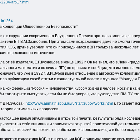
-2234-art-17.html
id=1264
ров Концепции Общественной Безопасности”
ию в окружении современного Внутреннего Предиктора: по их мнению, я преу
вителе ВП В.М.Зазнобине. При этом сами возражающие даже не смогли точно у
ия КОБ, другие уверяли, что он присоединился к ВП только за несколько лет 
заинтересованных источников.
а от её издателя, Е.Г.Кузнецова в конце 1992 г. Он не знал, что в Ленингра
циальности математик и окончила ЛГУ, он просиял и сообщил, что именно на м
означает, что уже в 1992 г. В.И.Зубов имел отношение к авторскому коллекти
: за публикацию своей статьи о концептуальной власти в журнале “Молодая Гв
 на конференции “Россия – человечеству. Курсом жизни и человечности” в каче
бы так открыто выступать, если бы не был уверен, что руководство ПМ-ПУ его
т В.И.Зубова (
http://www.apmath.spbu.ru/ru/staff/zubov/works.html
), то станет я
 теории оптимальных процессов.
 настоящее время опубликованы в открытой печати, результаты ряда исслед
 привлекать к себе внимания и заниматься открытой политической деятельност
работал авторский коллектив, но работы его использовались, а в более поздн
авторского коллектива КОБ, т.к. в создании КОБ принимал участие весь русск