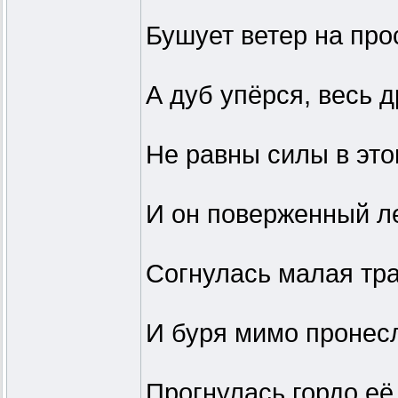
Бушует ветер на про
А дуб упёрся, весь 
Не равны силы в это
И он поверженный л
Согнулась малая тра
И буря мимо пронес
Прогнулась гордо её