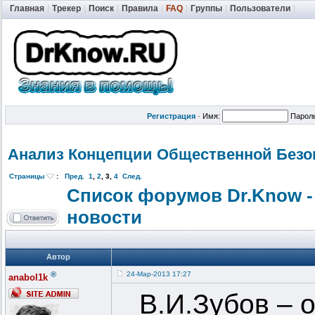
Главная
|
Трекер
|
Поиск
|
Правила
|
FAQ
|
Группы
|
Пользователи
|
Регистрация
·
Имя:
Парол
Анализ Концепции Общественной
Безо
Страницы
:
Пред.
1
,
2
,
3
,
4
След.
Список форумов Dr.Know -
новости
Автор
®
24-Мар-2013 17:27
anabol1k
В.И.Зубов – 