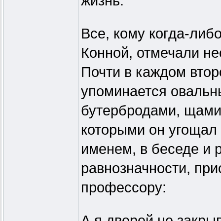
жизнь.
Все, кому когда-либ
Конной, отмечали н
Почти в каждом вто
упоминается овальны
бутербродами, щами
которыми он угощал 
именем, в беседе и 
равнозначности, прис
профессору:
А я дверей не закры