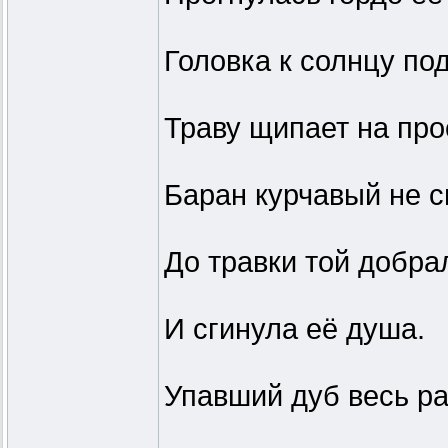
Головка к солнцу по
Траву щипает на про
Баран курчавый не 
До травки той добра
И сгинула её душа.
Упавший дуб весь р