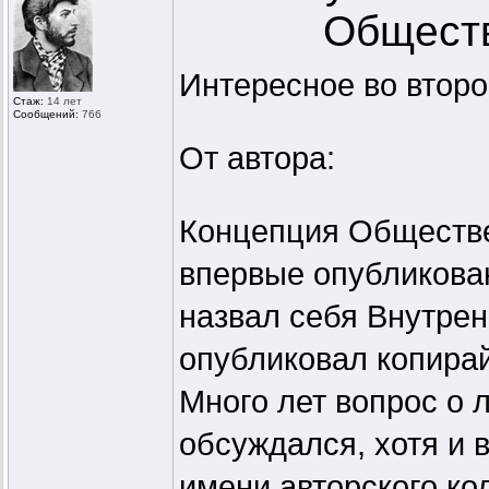
Обществ
Интересное во второ
Стаж:
14 лет
Сообщений:
766
От автора:
Концепция Обществе
впервые опубликован
назвал себя Внутре
опубликовал копирай
Много лет вопрос о 
обсуждался, хотя и 
имени авторского к