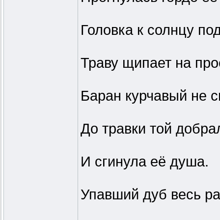
Головка к солнцу по
Траву щипает на про
Баран курчавый не 
До травки той добра
И сгинула её душа.
Упавший дуб весь р