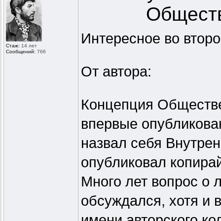
Обществ
Интересное во второ
Стаж:
14 лет
Сообщений:
766
От автора:
Концепция Обществе
впервые опубликован
назвал себя Внутре
опубликовал копирай
Много лет вопрос о 
обсуждался, хотя и 
имени авторского к