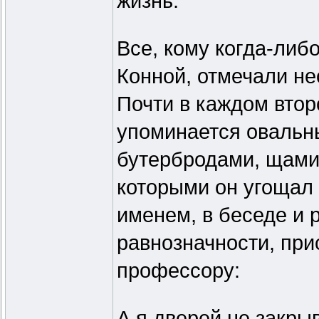
жизнь.
Все, кому когда-либ
Конной, отмечали н
Почти в каждом вто
упоминается овальны
бутербродами, щами
которыми он угощал 
именем, в беседе и 
равнозначности, прис
профессору:
А я дверей не закры