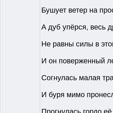
Бушует ветер на про
А дуб упёрся, весь 
Не равны силы в это
И он поверженный л
Согнулась малая тра
И буря мимо пронес
Прогнулась гордо её