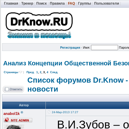
Главная
|
Трекер
|
Поиск
|
Правила
|
FAQ
|
Группы
|
Пользователи
|
Регистрация
·
Имя:
Парол
Анализ Концепции Общественной
Безо
Страницы
:
Пред.
1
,
2
,
3
,
4
След.
Список форумов Dr.Know -
новости
Автор
®
24-Мар-2013 17:27
anabol1k
В.И.Зубов – 