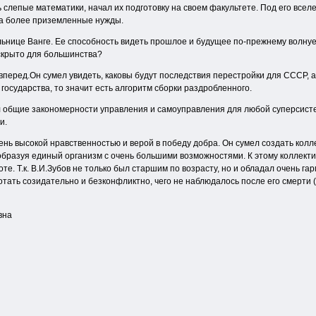
 слепые математики, начал их подготовку на своем факультете. Под его все
на более приземленные нужды.
ьнице Ванге. Ее способность видеть прошлое и будущее по-прежнему волнуе
 скрыто для большинства?
вперед.Он сумел увидеть, каковы будут последствия перестройки для СССР, 
государства, то значит есть алгоритм сборки раздробленного.
л общие закономерности управления и самоуправления для любой суперсистемы
и.
ень высокой нравственностью и верой в победу добра. Он сумел создать кол
образуя единый организм с очень большими возможностями. К этому коллект
оте. Т.к. В.И.Зубов не только был старшим по возрасту, но и обладал очень
тать созидательно и безконфликтно, чего не наблюдалось после его смерти 
вна