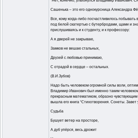
“Нет, конечно, улыбнулся Владимир Иванович. Сн
Сашенька – это его однокурсница Александра Фё
Все, кому когда-либо посчастливилось побывать
под белой скатертью с бутербродами, щами и зн
прислушиваясь и к студенту, и к профессору:
А я дверей не закрываю,
Замков не вешаю стальных,
Друзей с любовью принимаю,
С отрадой в сердце – остальных.
(В.И.Зубов)
Надо быть человеком огромной силы воли, оптими
Владимир Иванович был именно таким человеком. 
прекрасным математиком, образно чувствующим на
вышла его книга “Стихотворения. Сонеты. Завет 
Судьба
Бушует ветер на просторе,
А дуб упёрся, весь дрожит