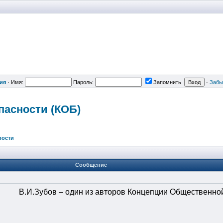
ия
·
Имя:
Пароль:
Запомнить
·
Забы
пасности
(КОБ)
вости
Сообщение
В.И.Зубов – один из авторов Концепции Общественно