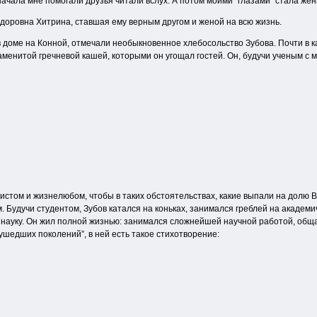
ачала мне помогали друзья читали вслух. А потом моими “глазами” стала жен
доровна Хитрина, ставшая ему верным другом и женой на всю жизнь.
 в доме на Конной, отмечали необыкновенное хлебосольство Зубова. Почти в
аменитой гречневой кашей, которыми он угощал гостей. Он, будучи ученым с 
стом и жизнелюбом, чтобы в таких обстоятельствах, какие выпали на долю Вл
Будучи студентом, Зубов катался на коньках, занимался греблей на академич
уку. Он жил полной жизнью: занимался сложнейшей научной работой, общался
ушедших поколений”, в ней есть такое стихотворение: