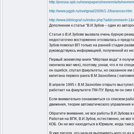
http://pressa.spb.ru/newspapers/nevrem/arts/nevrem
http://www.pgpb.ru/svetgrad/2006/1-2/barancev.htm
http://www.bibliograf.ru/index.php?addcomment=1&
Дополнение к статье “В.И.Зубов – один из авто
Статья о В.И.Зубове вызвала очень бурную реакц
недостаточно восторженно отозвалась о предста
Зубов помогал ВП только на ранней стадии развит
руководствуюсь информацией, полученной из не
Первый экземпляр книги “Мёртвая вода” я получил
окончила мат-мех), поэтому, узнав, что я по спе
он ошибся, спутал факультеты, но сказанное им 
капитана первого ранга В.М.Зазнобина ( напомню
В апреле 1995 г. В.М.Зазнобин открыто выступил
работает на факультете ПМ-ПУ. Вряд ли он смог 
Если внимательно ознакомиться со списком рабо
движения, теории автоматического управления и
Обратите внимание, не все работы В.И.Зубова в
Работая на ВПК, В.И.Зубов, естественно, не мог
КОБ. Он не мог находиться в Юрмале, когда там 
Я уже писала, что нельзя выпячивать кого-то из 