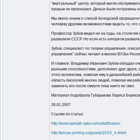
“виртуальный” центр, который могли обслуживать
прорыв не произошел. Деньги были потрачены 
Мы много знаем о слепой болгарской прорицател
человеку другими возможностями видеть то, что
Профессор Зубов видел не на годы, на столетия 
развалили СССР. Но если есть алгоритм развала 
Зубов, специалист по теории управления, описа
управления” сейчас читают в многих ВУЗах Росси
И главное: Владимир Иванович Зубов обладал оч
разными способностями, дополняют друг друга, 
этого коллектива, помогая ему в дальнейшей раб
область биополей многих людей, помогая им рабо
заменить его после смерти пока никто не смог.
Материал подобрала Губарькова Лариса Борисо
26.01.2007
Ссылки по статье:
http://www.apmath.spbu.ru/ru/staff/zubov/
http://pm-pu.proforg.ru/gazeta/15/15_4.shtml