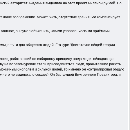
ленский авторитет Академия выделила на этот проект миллион рублей. Но
т наше воображение. Может быть, отсутствие зрения Бог компенсирует
а главное, он сумел объяснить, какими управленческими приёмами
, в т.ч. и для общества людей. Его курс “Достаточно общей теории
лектив, работающий по соборному принципу, когда люди, обладающие
иву на полевом уровне стали присоединяться люди, прочитавшие работы
 гармоничным биополем и сильной волей, то именно он контролировал общую
(у него не выдержало сердце). Он был душой Внутреннего Предиктора, и