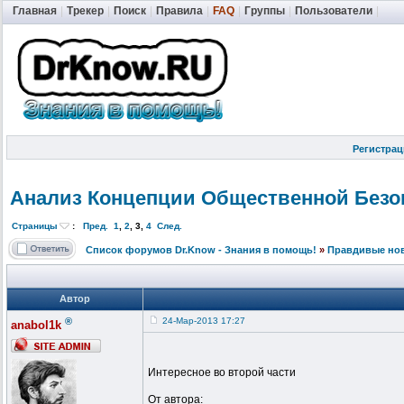
Главная
|
Трекер
|
Поиск
|
Правила
|
FAQ
|
Группы
|
Пользователи
|
Регистрац
Анализ Концепции Общественной
Безо
Страницы
:
Пред.
1
,
2
,
3
,
4
След.
Список форумов Dr.Know - Знания в помощь!
»
Правдивые но
Автор
®
24-Мар-2013 17:27
anabol1k
Интересное во второй части
От автора: