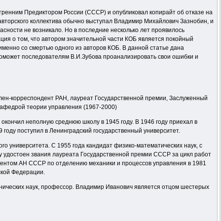
тренним Предиктором России (СССР) и опубликовал копирайт об отказе на
 авторского коллектива обычно выступал Владимир Михайлович Зазнобин, и
ности не возникало. Но в последние несколько лет проявилось
ция о том, что автором значительной части КОБ является покойный
менно со смертью одного из авторов КОБ. В данной статье дана
оможет последователям В.И.Зубова проанализировать свои ошибки и
член-корреспондент РАН, лауреат Государственной премии, Заслуженный
кафедрой теории управления (1967-2000)
е окончил неполную среднюю школу в 1945 году. В 1946 году приехал в
9 году поступил в Ленинградский государственный университет.
ого университета. С 1955 года кандидат физико-математических наук, с
оду удостоен звания лауреата Государственной премии СССР за цикл работ
ндентом АН СССР по отделению механики и процессов управления в 1981
ской Федерации.
технических наук, профессор. Владимир Иванович является отцом шестерых