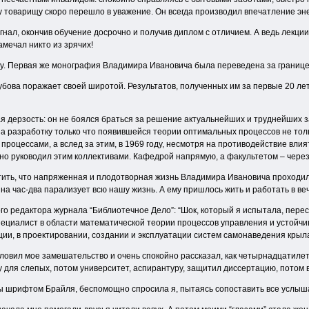
у товарищу скоро перешло в уважение. Он всегда производил впечатление эн
нал, окончив обучение досрочно и получив диплом с отличием. А ведь лекции
амечал никто из зрячих!
ту. Первая же монография Владимира Ивановича была переведена за границе
бова поражает своей широтой. Результатов, полученных им за первые 20 лет
я дерзость: он не боялся браться за решение актуальнейших и труднейших 
 разработку только что появившейся теории оптимальных процессов не только
процессами, а вслед за этим, в 1969 году, несмотря на противодействие вл
но руководил этим коллективами. Кафедрой напрямую, а факультетом – через 
ить, что напряженная и плодотворная жизнь Владимира Ивановича проходила 
на час-два парализует всю нашу жизнь. А ему пришлось жить и работать в ве
о редактора журнала “Библиотечное Дело”: “Шок, который я испытала, перес
ециалист в области математической теории процессов управления и устойчи
ации, в проектировании, создании и эксплуатации систем самонаведения к
ловил мое замешательство и очень спокойно рассказал, как четырнадцатиле
у для слепых, потом университет, аспирантуру, защитил диссертацию, потом 
аны шрифтом Брайля, беспомощно спросила я, пытаясь сопоставить все услы