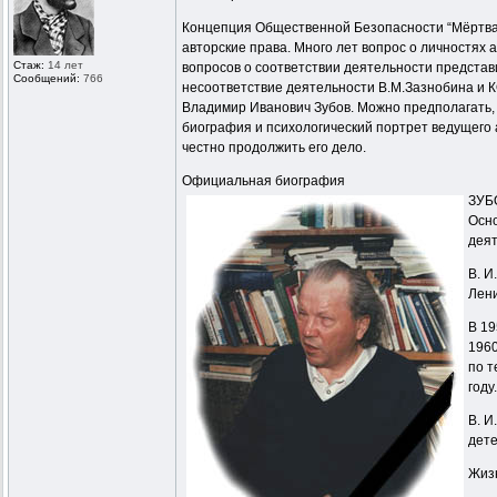
Концепция Общественной Безопасности “Мёртвая 
авторские права. Много лет вопрос о личностях
Стаж:
14 лет
вопросов о соответствии деятельности предста
Сообщений:
766
несоответствие деятельности В.М.Зазнобина и К
Владимир Иванович Зубов. Можно предполагать, 
биография и психологический портрет ведущего
честно продолжить его дело.
Официальная биография
ЗУБО
Осно
деят
В. И
Лени
В 19
1960
по т
году
В. И
дете
Жизн