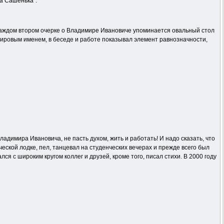
а Сашенька”.”
 каждом втором очерке о Владимире Ивановиче упоминается овальный стол
мировым именем, в беседе и работе показывал элемент равнозначности,
адимира Ивановича, не пасть духом, жить и работать! И надо сказать, что
еской лодке, пел, танцевал на студенческих вечерах и прежде всего был
 с широким кругом коллег и друзей, кроме того, писал стихи. В 2000 году