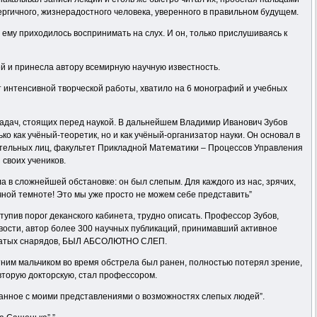
ергичного, жизнерадостного человека, уверенного в правильном будущем.
 ему приходилось воспринимать на слух. И он, только прислушиваясь к
й и принесла автору всемирную научную известность.
 интенсивной творческой работы, хватило на 6 монографий и учебных
задач, стоящих перед наукой. В дальнейшем Владимир Иванович Зубов
 как учёный-теоретик, но и как учёный-организатор науки. Он основал в
иятельных лиц, факультет Прикладной Математики – Процессов Управления
своих учеников.
в сложнейшей обстановке: он был слепым. Для каждого из нас, зрячих,
чной темноте! Это мы уже просто не можем себе представить”
тупив порог деканского кабинета, трудно описать. Профессор Зубов,
вости, автор более 300 научных публикаций, принимавший активное
рылатых снарядов, БЫЛ АБСОЛЮТНО СЛЕП.
тним мальчиком во время обстрела был ранен, полностью потерял зрение,
вторую докторскую, стал профессором.
шанное с моими представлениями о возможностях слепых людей”.