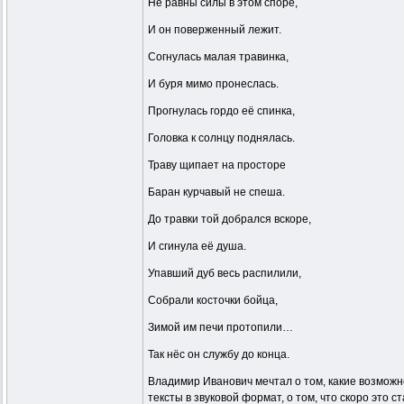
Не равны силы в этом споре,
И он поверженный лежит.
Согнулась малая травинка,
И буря мимо пронеслась.
Прогнулась гордо её спинка,
Головка к солнцу поднялась.
Траву щипает на просторе
Баран курчавый не спеша.
До травки той добрался вскоре,
И сгинула её душа.
Упавший дуб весь распилили,
Собрали косточки бойца,
Зимой им печи протопили…
Так нёс он службу до конца.
Владимир Иванович мечтал о том, какие возможн
тексты в звуковой формат, о том, что скоро это 