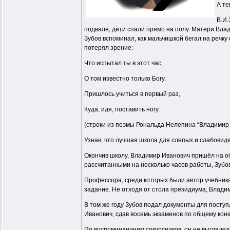
А те
В.И.
подвале, дети спали прямо на полу. Матери Вла
Зубов вспоминал, как мальчишкой бегал на речку
потерял зрение:
Что испытал ты в этот час,
О том известно только Богу.
Пришлось учиться в первый раз,
Куда, идя, поставить ногу.
(строки из поэмы Рональда Нелепина “Владимир 
Узнав, что лучшая школа для слепых и слабовид
Окончив школу, Владимир Иванович пришёл на о
рассчитанными на несколько часов работы, Зубов
Профессора, среди которых были автор учебника 
задание. Не отходя от стола президиума, Влади
В том же году Зубов подал документы для поступ
Иванович, сдав восемь экзаменов по общему конку
По воспоминаниням сокурсников, он не выглядел