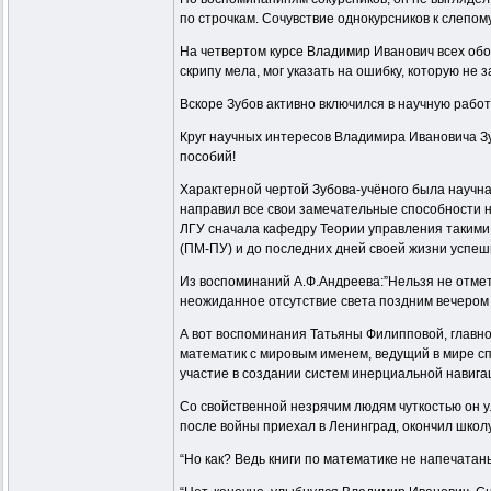
по строчкам. Сочувствие однокурсников к слепом
На четвертом курсе Владимир Иванович всех обог
скрипу мела, мог указать на ошибку, которую не з
Вскоре Зубов активно включился в научную рабо
Круг научных интересов Владимира Ивановича Зу
пособий!
Характерной чертой Зубова-учёного была научна
направил все свои замечательные способности на
ЛГУ сначала кафедру Теории управления такими 
(ПМ-ПУ) и до последних дней своей жизни успеш
Из воспоминаний А.Ф.Андреева:”Нельзя не отмет
неожиданное отсутствие света поздним вечером 
А вот воспоминания Татьяны Филипповой, главног
математик с мировым именем, ведущий в мире сп
участие в создании систем инерциальной навиг
Со свойственной незрячим людям чуткостью он у
после войны приехал в Ленинград, окончил школ
“Но как? Ведь книги по математике не напечат