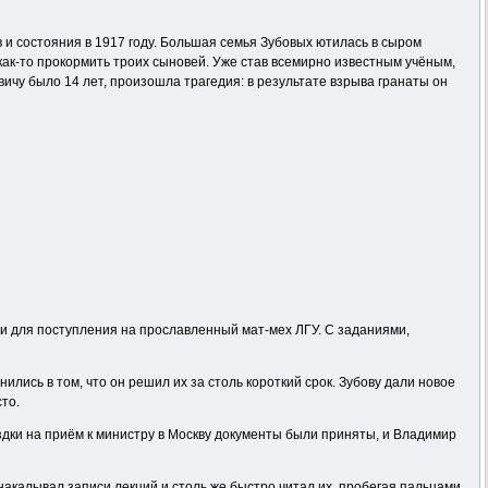
 и состояния в 1917 году. Большая семья Зубовых ютилась в сыром
как-то прокормить троих сыновей. Уже став всемирно известным учёным,
вичу было 14 лет, произошла трагедия: в результате взрыва гранаты он
и для поступления на прославленный мат-мех ЛГУ. С заданиями,
лись в том, что он решил их за столь короткий срок. Зубову дали новое
то.
ездки на приём к министру в Москву документы были приняты, и Владимир
акалывал записи лекций и столь же быстро читал их, пробегая пальцами