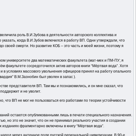
величила роль В.И.Зубова в деятельности авторского коллектива и
казать, когда В.И.Зубов включился в работу ВП. Одни утверждали, что
до своей смерти. Но развитие КОБ – это часть и моей жизни, поэтому я
дском университете два математических факультета (мат-мех и ПМ-ПУ; я
оём факультете сосредоточился актив авторов книги “Мёртвая вода”. Хотя
ву и в условиях массового увольнения офицеров принял на работу опального
ардия” В.М.Зазнобин был уволен в запас ).
стве представителя ВП. Там мы и познакомились, и он мне сказал, что
 поддержит и не уволит.
сно, что ВП не мог не пользоваться его работами по теории устойчивости
ований остаются опубликованными лишь в печати специального назначения.
ью, но это не значит, что он не принимал реального участия в создании
их изданиях фрагментарно включены в книгу “Мёртвая вода”.
ий народ через антенное поле русской региональной цивилизации. В 90-е