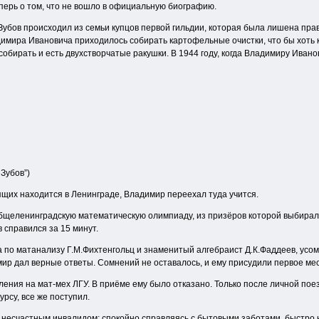
перь о том, что не вошло в официальную биографию.
Зубов происходил из семьи купцов первой гильдии, которая была лишена прав
димира Ивановича приходилось собирать картофельные очистки, что бы хоть 
 собирать и есть двухстворчатые ракушки. В 1944 году, когда Владимиру Ивано
Зубов”)
ящих находится в Ленинграде, Владимир переехал туда учится.
бщеленинградскую математическую олимпиаду, из призёров которой выбирал
 справился за 15 минут.
по матанализу Г.М.Фихтенгольц и знаменитый алгебраист Д.К.Фаддеев, усомни
мир дал верные ответы. Сомнений не оставалось, и ему присудили первое мес
ления на мат-мех ЛГУ. В приёме ему было отказано. Только после личной по
рсу, все же поступил.
 несчастным инвалидом: спокойно справляясь с бытовыми заботами, быстро н