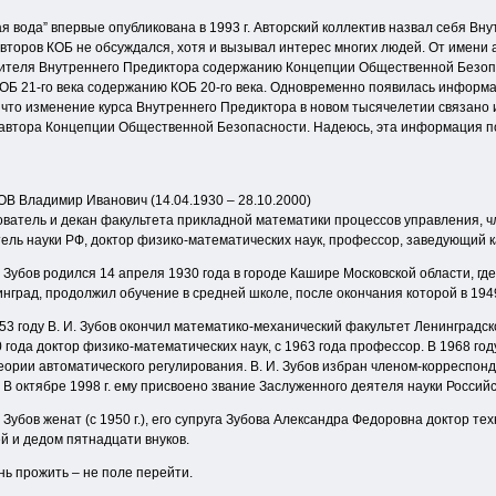
вода” впервые опубликована в 1993 г. Авторский коллектив назвал себя Вну
 авторов КОБ не обсуждался, хотя и вызывал интерес многих людей. От имени
вителя Внутреннего Предиктора содержанию Концепции Общественной Безопас
ОБ 21-го века содержанию КОБ 20-го века. Одновременно появилась информа
что изменение курса Внутреннего Предиктора в новом тысячелетии связано и
 автора Концепции Общественной Безопасности. Надеюсь, эта информация п
В Владимир Иванович (14.04.1930 – 28.10.2000)
ватель и декан факультета прикладной математики процессов управления, 
ель науки РФ, доктор физико-математических наук, профессор, заведующий 
. Зубов родился 14 апреля 1930 года в городе Кашире Московской области, гд
нград, продолжил обучение в средней школе, после окончания которой в 194
53 году В. И. Зубов окончил математико-механический факультет Ленинградск
 года доктор физико-математических наук, с 1963 года профессор. В 1968 г
еории автоматического регулирования. В. И. Зубов избран членом-корреспо
. В октябре 1998 г. ему присвоено звание Заслуженного деятеля науки Россий
. Зубов женат (с 1950 г.), его супруга Зубова Александра Федоровна доктор 
й и дедом пятнадцати внуков.
ь прожить – не поле перейти.