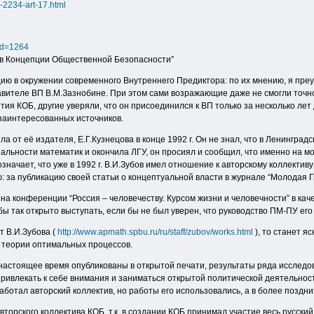
-2234-art-17.html
id=1264
ров Концепции Общественной Безопасности”
ию в окружении современного Внутреннего Предиктора: по их мнению, я преу
вителе ВП В.М.Зазнобине. При этом сами возражающие даже не смогли точно у
ия КОБ, другие уверяли, что он присоединился к ВП только за несколько лет 
заинтересованных источников.
а от её издателя, Е.Г.Кузнецова в конце 1992 г. Он не знал, что в Ленингра
циальности математик и окончила ЛГУ, он просиял и сообщил, что именно на м
означает, что уже в 1992 г. В.И.Зубов имел отношение к авторскому коллекти
: за публикацию своей статьи о концептуальной власти в журнале “Молодая Гв
 на конференции “Россия – человечеству. Курсом жизни и человечности” в каче
бы так открыто выступать, если бы не был уверен, что руководство ПМ-ПУ его
т В.И.Зубова (
http://www.apmath.spbu.ru/ru/staff/zubov/works.html
), то станет я
 теории оптимальных процессов.
 настоящее время опубликованы в открытой печати, результаты ряда исслед
 привлекать к себе внимания и заниматься открытой политической деятельност
работал авторский коллектив, но работы его использовались, а в более поздн
авторского коллектива КОБ, т.к. в создании КОБ принимал участие весь русск