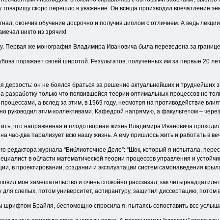
у товарищу скоро перешло в уважение. Он всегда производил впечатление эн
нал, окончив обучение досрочно и получив диплом с отличием. А ведь лекции
амечал никто из зрячих!
ту. Первая же монография Владимира Ивановича была переведена за границе
бова поражает своей широтой. Результатов, полученных им за первые 20 лет
я дерзость: он не боялся браться за решение актуальнейших и труднейших 
 разработку только что появившейся теории оптимальных процессов не только
процессами, а вслед за этим, в 1969 году, несмотря на противодействие вл
но руководил этим коллективами. Кафедрой напрямую, а факультетом – через 
ить, что напряженная и плодотворная жизнь Владимира Ивановича проходила 
на час-два парализует всю нашу жизнь. А ему пришлось жить и работать в ве
о редактора журнала “Библиотечное Дело”: “Шок, который я испытала, перес
ециалист в области математической теории процессов управления и устойчи
ации, в проектировании, создании и эксплуатации систем самонаведения к
ловил мое замешательство и очень спокойно рассказал, как четырнадцатиле
у для слепых, потом университет, аспирантуру, защитил диссертацию, потом 
аны шрифтом Брайля, беспомощно спросила я, пытаясь сопоставить все услы