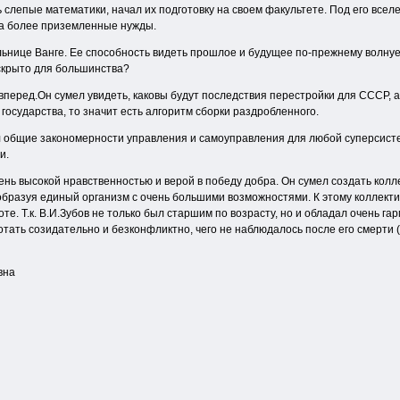
 слепые математики, начал их подготовку на своем факультете. Под его все
на более приземленные нужды.
ьнице Ванге. Ее способность видеть прошлое и будущее по-прежнему волнуе
 скрыто для большинства?
вперед.Он сумел увидеть, каковы будут последствия перестройки для СССР, 
государства, то значит есть алгоритм сборки раздробленного.
л общие закономерности управления и самоуправления для любой суперсистемы
и.
ень высокой нравственностью и верой в победу добра. Он сумел создать кол
образуя единый организм с очень большими возможностями. К этому коллект
оте. Т.к. В.И.Зубов не только был старшим по возрасту, но и обладал очень
тать созидательно и безконфликтно, чего не наблюдалось после его смерти 
вна