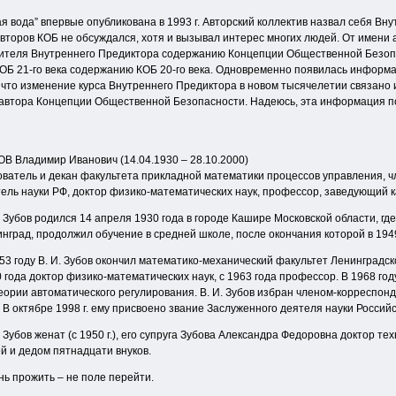
вода” впервые опубликована в 1993 г. Авторский коллектив назвал себя Вну
 авторов КОБ не обсуждался, хотя и вызывал интерес многих людей. От имени
вителя Внутреннего Предиктора содержанию Концепции Общественной Безопас
ОБ 21-го века содержанию КОБ 20-го века. Одновременно появилась информа
что изменение курса Внутреннего Предиктора в новом тысячелетии связано и
 автора Концепции Общественной Безопасности. Надеюсь, эта информация п
В Владимир Иванович (14.04.1930 – 28.10.2000)
ватель и декан факультета прикладной математики процессов управления, 
ель науки РФ, доктор физико-математических наук, профессор, заведующий 
. Зубов родился 14 апреля 1930 года в городе Кашире Московской области, гд
нград, продолжил обучение в средней школе, после окончания которой в 194
53 году В. И. Зубов окончил математико-механический факультет Ленинградск
 года доктор физико-математических наук, с 1963 года профессор. В 1968 г
еории автоматического регулирования. В. И. Зубов избран членом-корреспо
. В октябре 1998 г. ему присвоено звание Заслуженного деятеля науки Россий
. Зубов женат (с 1950 г.), его супруга Зубова Александра Федоровна доктор 
й и дедом пятнадцати внуков.
ь прожить – не поле перейти.