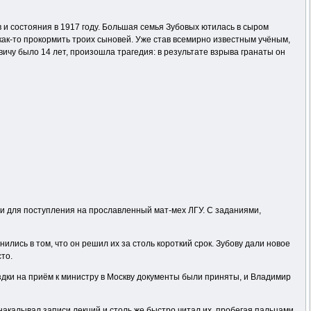
 и состояния в 1917 году. Большая семья Зубовых ютилась в сыром
как-то прокормить троих сыновей. Уже став всемирно известным учёным,
вичу было 14 лет, произошла трагедия: в результате взрыва гранаты он
и для поступления на прославленный мат-мех ЛГУ. С заданиями,
лись в том, что он решил их за столь короткий срок. Зубову дали новое
то.
ездки на приём к министру в Москву документы были приняты, и Владимир
акалывал записи лекций и столь же быстро читал их, пробегая пальцами