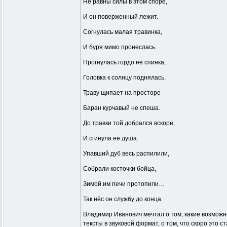
Не равны силы в этом споре,
И он поверженный лежит.
Согнулась малая травинка,
И буря мимо пронеслась.
Прогнулась гордо её спинка,
Головка к солнцу поднялась.
Траву щипает на просторе
Баран курчавый не спеша.
До травки той добрался вскоре,
И сгинула её душа.
Упавший дуб весь распилили,
Собрали косточки бойца,
Зимой им печи протопили…
Так нёс он службу до конца.
Владимир Иванович мечтал о том, какие возможн
тексты в звуковой формат, о том, что скоро это 