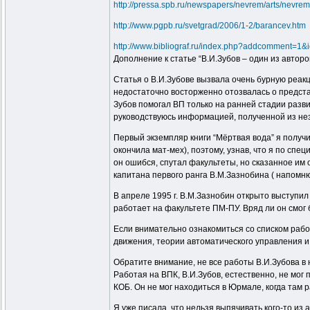
http://pressa.spb.ru/newspapers/nevrem/arts/nevrem
http://www.pgpb.ru/svetgrad/2006/1-2/barancev.htm
http://www.bibliograf.ru/index.php?addcomment=1&
Дополнение к статье “В.И.Зубов – один из авто
Статья о В.И.Зубове вызвала очень бурную реакц
недостаточно восторженно отозвалась о предста
Зубов помогал ВП только на ранней стадии развит
руководствуюсь информацией, полученной из не
Первый экземпляр книги “Мёртвая вода” я получил
окончила мат-мех), поэтому, узнав, что я по спе
он ошибся, спутал факультеты, но сказанное им 
капитана первого ранга В.М.Зазнобина ( напомню
В апреле 1995 г. В.М.Зазнобин открыто выступил
работает на факультете ПМ-ПУ. Вряд ли он смог 
Если внимательно ознакомиться со списком рабо
движения, теории автоматического управления и
Обратите внимание, не все работы В.И.Зубова в
Работая на ВПК, В.И.Зубов, естественно, не мог
КОБ. Он не мог находиться в Юрмале, когда там 
Я уже писала, что нельзя выпячивать кого-то из 