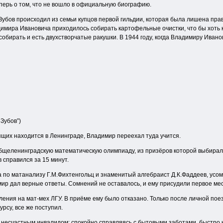
перь о том, что не вошло в официальную биографию.
Зубов происходил из семьи купцов первой гильдии, которая была лишена прав
димира Ивановича приходилось собирать картофельные очистки, что бы хоть 
 собирать и есть двухстворчатые ракушки. В 1944 году, когда Владимиру Ивано
Зубов”)
ящих находится в Ленинграде, Владимир переехал туда учится.
бщеленинградскую математическую олимпиаду, из призёров которой выбирал
 справился за 15 минут.
по матанализу Г.М.Фихтенгольц и знаменитый алгебраист Д.К.Фаддеев, усомни
мир дал верные ответы. Сомнений не оставалось, и ему присудили первое мес
ления на мат-мех ЛГУ. В приёме ему было отказано. Только после личной по
рсу, все же поступил.
 несчастным инвалидом: спокойно справляясь с бытовыми заботами, быстро н