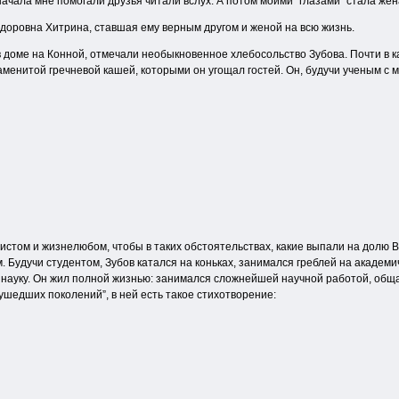
ачала мне помогали друзья читали вслух. А потом моими “глазами” стала жен
доровна Хитрина, ставшая ему верным другом и женой на всю жизнь.
 в доме на Конной, отмечали необыкновенное хлебосольство Зубова. Почти в
аменитой гречневой кашей, которыми он угощал гостей. Он, будучи ученым с 
стом и жизнелюбом, чтобы в таких обстоятельствах, какие выпали на долю Вл
Будучи студентом, Зубов катался на коньках, занимался греблей на академич
уку. Он жил полной жизнью: занимался сложнейшей научной работой, общался
ушедших поколений”, в ней есть такое стихотворение: