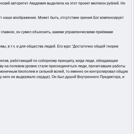
ленский авторитет Академия выделила на этот проект миллион рублей. Но
т наше воображение. Может быть, отсутствие зрения Бог компенсирует
а главное, он сумел объяснить, какими управленческими приёмами
, в т.ч. и для общества людей. Его курс “Достаточно общей теории
лектив, работающий по соборному принципу, когда люди, обладающие
иву на полевом уровне стали присоединяться люди, прочитавшие работы
 гармоничным биополем и сильной волей, то именно он контролировал общую
(у него не выдержало сердце). Он был душой Внутреннего Предиктора, и