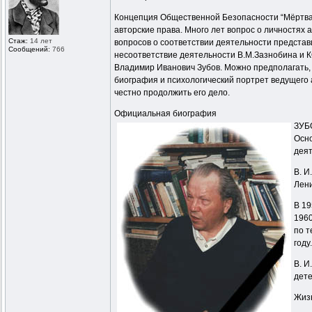
Концепция Общественной Безопасности “Мёртвая 
авторские права. Много лет вопрос о личностях
Стаж:
14 лет
вопросов о соответствии деятельности предста
Сообщений:
766
несоответствие деятельности В.М.Зазнобина и К
Владимир Иванович Зубов. Можно предполагать, 
биография и психологический портрет ведущего
честно продолжить его дело.
Официальная биография
ЗУБО
Осно
деят
В. И
Лени
В 19
1960
по т
году
В. И
дете
Жизн