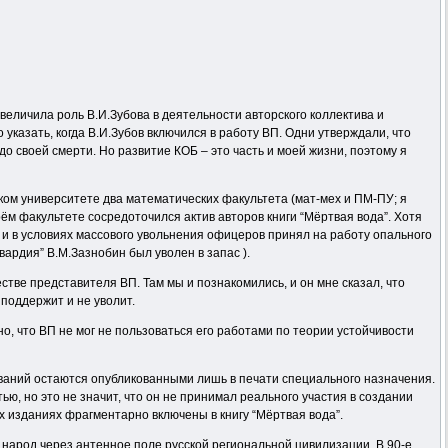
величила роль В.И.Зубова в деятельности авторского коллектива и
казать, когда В.И.Зубов включился в работу ВП. Одни утверждали, что
до своей смерти. Но развитие КОБ – это часть и моей жизни, поэтому я
дском университете два математических факультета (мат-мех и ПМ-ПУ; я
оём факультете сосредоточился актив авторов книги “Мёртвая вода”. Хотя
ву и в условиях массового увольнения офицеров принял на работу опального
ардия” В.М.Зазнобин был уволен в запас ).
стве представителя ВП. Там мы и познакомились, и он мне сказал, что
 поддержит и не уволит.
сно, что ВП не мог не пользоваться его работами по теории устойчивости
ований остаются опубликованными лишь в печати специального назначения.
ью, но это не значит, что он не принимал реального участия в создании
их изданиях фрагментарно включены в книгу “Мёртвая вода”.
ий народ через антенное поле русской региональной цивилизации. В 90-е