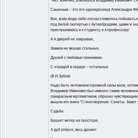
“Нет, конечно, улыбнулся Владимир Иванович. Сн
Сашенька – это его однокурсница Александра Фё
Все, кому когда-либо посчастливилось побывать
под белой скатертью с бутербродами, щами и зн
прислушиваясь и к студенту, и к профессору:
А я дверей не закрываю,
Замков не вешаю стальных,
Друзей с любовью принимаю,
С отрадой в сердце – остальных.
(В.И.Зубов)
Надо быть человеком огромной силы воли, оптими
Владимир Иванович был именно таким человеком. 
прекрасным математиком, образно чувствующим на
вышла его книга “Стихотворения. Сонеты. Завет 
Судьба
Бушует ветер на просторе,
А дуб упёрся, весь дрожит