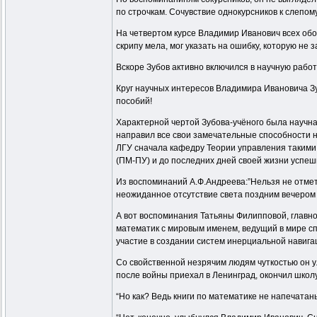
по строчкам. Сочувствие однокурсников к слепом
На четвертом курсе Владимир Иванович всех обог
скрипу мела, мог указать на ошибку, которую не з
Вскоре Зубов активно включился в научную рабо
Круг научных интересов Владимира Ивановича Зу
пособий!
Характерной чертой Зубова-учёного была научна
направил все свои замечательные способности на
ЛГУ сначала кафедру Теории управления такими 
(ПМ-ПУ) и до последних дней своей жизни успеш
Из воспоминаний А.Ф.Андреева:”Нельзя не отмет
неожиданное отсутствие света поздним вечером 
А вот воспоминания Татьяны Филипповой, главног
математик с мировым именем, ведущий в мире сп
участие в создании систем инерциальной навиг
Со свойственной незрячим людям чуткостью он у
после войны приехал в Ленинград, окончил школ
“Но как? Ведь книги по математике не напечат