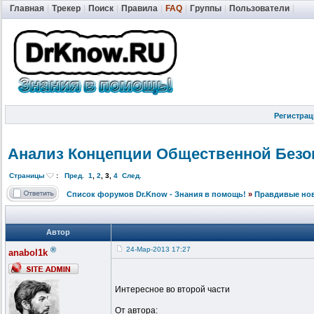
Главная
|
Трекер
|
Поиск
|
Правила
|
FAQ
|
Группы
|
Пользователи
|
Регистрац
Анализ Концепции Общественной
Безо
Страницы
:
Пред.
1
,
2
,
3
,
4
След.
Список форумов Dr.Know - Знания в помощь!
»
Правдивые но
Автор
®
24-Мар-2013 17:27
anabol1k
Интересное во второй части
От автора: