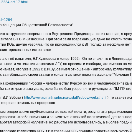
-2234-art-17.html
id=1264
ров Концепции Общественной Безопасности”
ию в окружении современного Внутреннего Предиктора: по их мнению, я преу
вителе ВП В.М.Зазнобине. При этом сами возражающие даже не смогли точно у
ия КОБ, другие уверяли, что он присоединился к ВП только за несколько лет 
заинтересованных источников.
а от её издателя, Е.Г.Кузнецова в конце 1992 г. Он не знал, что в Ленингра
циальности математик и окончила ЛГУ, он просиял и сообщил, что именно на м
означает, что уже в 1992 г. В.И.Зубов имел отношение к авторскому коллекти
: за публикацию своей статьи о концептуальной власти в журнале “Молодая Гв
 на конференции “Россия – человечеству. Курсом жизни и человечности” в каче
бы так открыто выступать, если бы не был уверен, что руководство ПМ-ПУ его
т В.И.Зубова (
http://www.apmath.spbu.ru/ru/staff/zubov/works.html
), то станет я
 теории оптимальных процессов.
 настоящее время опубликованы в открытой печати, результаты ряда исслед
 привлекать к себе внимания и заниматься открытой политической деятельност
работал авторский коллектив, но работы его использовались, а в более поздн
авторского коллектива КОБ, т.к. в создании КОБ принимал участие весь русск