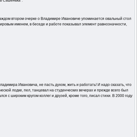
а Сашенька”.”
 каждом втором очерке о Владимире Ивановиче упоминается овальный стол
мировым именем, в беседе и работе показывал элемент равнозначности,
адимира Ивановича, не пасть духом, жить и работать! И надо сказать, что
еской лодке, пел, танцевал на студенческих вечерах и прежде всего был
 с широким кругом коллег и друзей, кроме того, писал стихи. В 2000 году