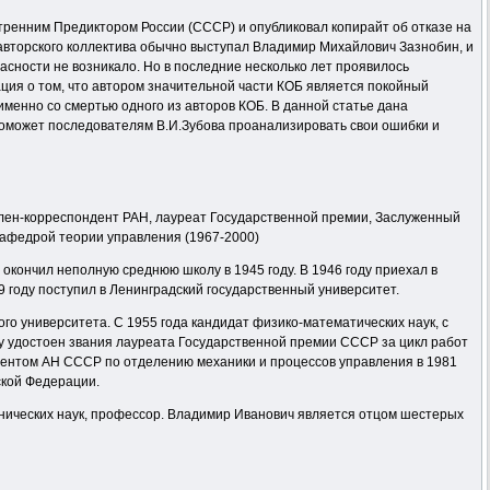
тренним Предиктором России (СССР) и опубликовал копирайт об отказе на
 авторского коллектива обычно выступал Владимир Михайлович Зазнобин, и
ности не возникало. Но в последние несколько лет проявилось
ция о том, что автором значительной части КОБ является покойный
менно со смертью одного из авторов КОБ. В данной статье дана
оможет последователям В.И.Зубова проанализировать свои ошибки и
член-корреспондент РАН, лауреат Государственной премии, Заслуженный
кафедрой теории управления (1967-2000)
е окончил неполную среднюю школу в 1945 году. В 1946 году приехал в
9 году поступил в Ленинградский государственный университет.
ого университета. С 1955 года кандидат физико-математических наук, с
оду удостоен звания лауреата Государственной премии СССР за цикл работ
ндентом АН СССР по отделению механики и процессов управления в 1981
ской Федерации.
технических наук, профессор. Владимир Иванович является отцом шестерых