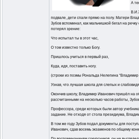
А те
В.И.
подвале, дети спали прямо на полу. Матери Вла
Зубов вспоминал, как мальчишкой бегал на речку
потерял зрение:
Что испытал ты в этот час,
О том известно только Богу.
Пришлось учиться в первый раз,
Куда, идя, поставить ногу.
(строки из поэмы Рональда Нелепина “Владимир 
Узнав, что лучшая школа для слепых и слабовид
Окончив школу, Владимир Иванович пришёл на о
рассчитанными на несколько часов работы, Зубов
Профессора, среди которых были автор учебника 
задание. Не отходя от стола президиума, Влади
В том же году Зубов подал документы для поступ
Иванович, сдав восемь экзаменов по общему конку
По воспоминаниням сокурсников, он не выглядел