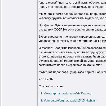
“виртуальный” центр, который могли обслуживать
прорыв не произошел. Деньги были потрачены 
Мы много знаем о слепой болгарской прорицател
человеку другими возможностями видеть то, что
Профессор Зубов видел не на годы, на столетия 
развалили СССР. Но если есть алгоритм развала 
Зубов, специалист по теории управления, описа
управления” сейчас читают в многих ВУЗах Росси
И главное: Владимир Иванович Зубов обладал оч
разными способностями, дополняют друг друга, 
этого коллектива, помогая ему в дальнейшей раб
область биополей многих людей, помогая им рабо
заменить его после смерти пока никто не смог.
Материал подобрала Губарькова Лариса Борисо
26.01.2007
Ссылки по статье:
http://www.apmath.spbu.ru/ru/staff/zubov/
http://pm-pu.proforg.ru/gazeta/15/15_4.shtml