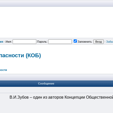
ия
·
Имя:
Пароль:
Запомнить
·
Забы
пасности
(КОБ)
вости
Сообщение
В.И.Зубов – один из авторов Концепции Общественно