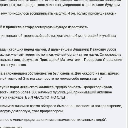
ергичного, жизнерадостного человека, уверенного в правильном будущем.
 ему приходилось воспринимать на слух. И он, только прислушиваясь к
й и принесла автору всемирную научную известность.
 интенсивной творческой работы, хватило на 6 монографий и учебных
задач, стоящих перед наукой. В дальнейшем Владимир Иванович Зубов
 как учёный-теоретик, но и как учёный-организатор науки. Он основал в
иятельных лиц, факультет Прикладной Математики – Процессов Управления
своих учеников.
в сложнейшей обстановке: он был слепым. Для каждого из нас, зрячих,
чной темноте! Это мы уже просто не можем себе представить”
тупив порог деканского кабинета, трудно описать. Профессор Зубов,
вости, автор более 300 научных публикаций, принимавший активное
рылатых снарядов, БЫЛ АБСОЛЮТНО СЛЕП.
тним мальчиком во время обстрела был ранен, полностью потерял зрение,
вторую докторскую, стал профессором.
шанное с моими представлениями о возможностях слепых людей”.