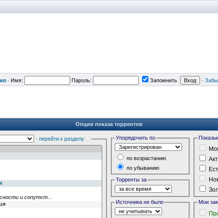
ия
·
Имя:
Пароль:
Запомнить
·
Забы
Опции показа торрентов
Упорядочить по
Показы
·
перейти к разделу
Мои
по возрастанию
Акт
по убыванию
Ест
Нов
Торренты за
Зол
Источника не было
Мои за
Пр