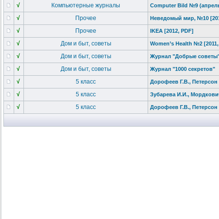
√
Компьютерные журналы
Computer Bild №9 (апрел
√
Прочее
Неведомый мир, №10 [201
√
Прочее
IKEA [2012, PDF]
√
Дом и быт, советы
Women’s Health №2 [2011,
√
Дом и быт, советы
Журнал "Добрые советы" 
√
Дом и быт, советы
Журнал "1000 секретов"
√
5 класс
Дорофеев Г.В., Петерсон Л
√
5 класс
Зубарева И.И., Мордкович 
√
5 класс
Дорофеев Г.В., Петерсон Л