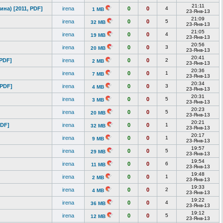
21:11
на) [2011, PDF]
irena
0
0
4
1 MB
23-Янв-13
21:09
irena
0
0
5
32 MB
23-Янв-13
21:05
irena
0
0
4
19 MB
23-Янв-13
20:56
irena
0
0
3
20 MB
23-Янв-13
20:41
 PDF]
irena
0
0
2
2 MB
23-Янв-13
20:36
irena
0
0
1
7 MB
23-Янв-13
20:34
 PDF]
irena
0
0
3
4 MB
23-Янв-13
20:31
irena
0
0
5
3 MB
23-Янв-13
20:23
irena
0
0
5
20 MB
23-Янв-13
20:21
PDF]
irena
0
0
1
32 MB
23-Янв-13
20:17
irena
0
0
1
9 MB
23-Янв-13
19:57
irena
0
0
5
29 MB
23-Янв-13
19:54
irena
0
0
6
11 MB
23-Янв-13
19:48
irena
0
0
1
2 MB
23-Янв-13
19:33
irena
0
0
2
4 MB
23-Янв-13
19:22
irena
0
0
4
36 MB
23-Янв-13
19:12
irena
0
0
5
12 MB
23-Янв-13