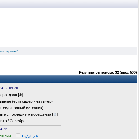
ли пароль?
Результатов поиска: 32 (max: 500)
вать только
 раздачи
[
®
]
ивные (есть сидер или личер)
ь сид (полный источник)
ые с последнего посещения
[
]
ото / Серебро
качки
ошлые
Будущие