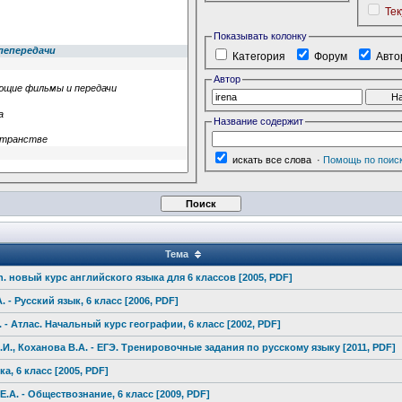
Те
Показывать колонку
Категория
Форум
Авто
Автор
Название содержит
искать все слова
·
Помощь по поис
Тема
h. новый курс английского языка для 6 классов [2005, PDF]
. - Русский язык, 6 класс [2006, PDF]
. - Атлас. Начальный курс географии, 6 класс [2002, PDF]
.И., Коханова В.А. - ЕГЭ. Тренировочны
е задания по русскому языку [2011, PDF]
ка,
6 класс [2005, PDF]
 Е.А. - Обществознан
ие, 6 класс [2009, PDF]