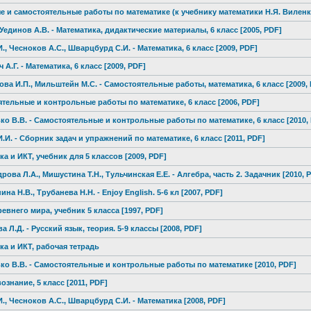
е и самостоятель
ные работы по математике (к учебнику математики Н.Я. Виленки
, Уединов А.В. - Математика, дидактически
е материалы, 6 класс [2005, PDF]
., Чесноков А.С., Шварцбурд С.И. - Математика, 6 класс [2009, PDF]
А.Г. - Математика, 6 класс [2009, PDF]
ова И.П., Мильштейн М.С. - Самостоятель
ные работы, математика, 6 класс [2009,
ятель
ные и контрольные работы по математике, 6 класс [2006, PDF]
ько
В.В. - Самостоятель
ные и контрольные работы по математике, 6 класс [2010,
И.И. - Сборник задач и упражнений по математике, 6 класс [2011, PDF]
а и ИКТ, учебник для 5 классов [2009, PDF]
дрова
Л.А., Мишустина Т.Н., Тульчинская Е.Е. - Алгебра, часть 2. Задачник [2010, 
а Н.В., Трубанева Н.Н. - Enjoy English. 5-6 кл [2007, PDF]
ревнего мира, учебник 5 класса [1997, PDF]
 Л.Д. - Русский язык, теория. 5-9 классы [2008, PDF]
ка и ИКТ, рабочая тетрадь
ько
В.В. - Самостоятель
ные и контрольные работы по математике [2010, PDF]
вознан
ие, 5 класс [2011, PDF]
., Чесноков А.С., Шварцбурд С.И. - Математика [2008, PDF]