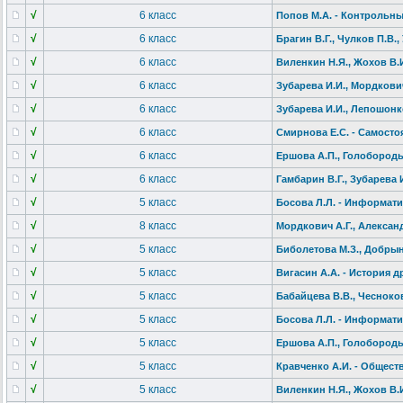
√
6 класс
Попов М.А. - Контрольны
√
6 класс
Брагин В.Г., Чулков П.В.
√
6 класс
Виленкин Н.Я., Жохов В.И
√
6 класс
Зубарева И.И., Мордкович 
√
6 класс
Зубарева И.И., Лепошонк
√
6 класс
Смирнова Е.С. - Самосто
√
6 класс
Ершова А.П., Голобород
√
6 класс
Гамбарин В.Г., Зубарева 
√
5 класс
Босова Л.Л. - Информатик
√
8 класс
Мордкович А.Г., Алексан
√
5 класс
Биболетова М.З., Добрынин
√
5 класс
Вигасин А.А. - История д
√
5 класс
Бабайцева В.В., Чеснокова
√
5 класс
Босова Л.Л. - Информати
√
5 класс
Ершова А.П., Голобород
√
5 класс
Кравченко А.И. - Общест
√
5 класс
Виленкин Н.Я., Жохов В.И