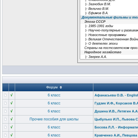
Форум
√
6 класс
Афанасьева О.В. - Englis
√
6 класс
Гудзик И.Ф., Корсаков В.А
√
6 класс
Душина И.В., Летягин А.А
√
Прочие пособия для школы
Цыбулько И.П., Львова С
√
6 класс
Босова Л.Л. - Информати
√
6 класс
Кравченко А.И., Певцова