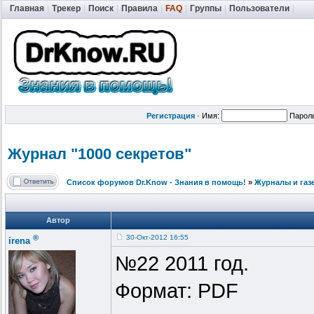
Главная
|
Трекер
|
Поиск
|
Правила
|
FAQ
|
Группы
|
Пользователи
|
Регистрация
·
Имя:
Парол
Журнал "1000 секретов"
Список форумов Dr.Know - Знания в помощь!
»
Журналы и газ
Автор
®
30-Окт-2012 16:55
irena
№22 2011 год.
Формат: PDF