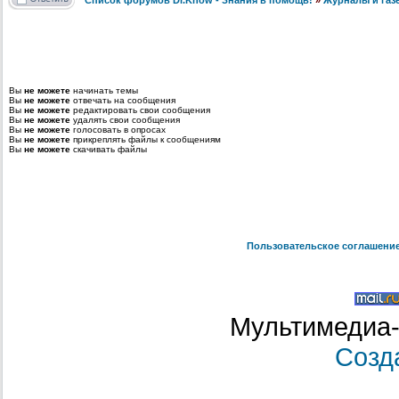
Список форумов Dr.Know - Знания в помощь!
»
Журналы и газ
Вы
не можете
начинать темы
Вы
не можете
отвечать на сообщения
Вы
не можете
редактировать свои сообщения
Вы
не можете
удалять свои сообщения
Вы
не можете
голосовать в опросах
Вы
не можете
прикреплять файлы к сообщениям
Вы
не можете
скачивать файлы
Пользовательское соглашени
Мультимедиа-
Созд