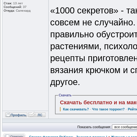
Стаж:
13 лет
Сообщений:
37
«1000 секретов» - т
Откуда:
Салехард
совсем не случайно.
правильно обустроить
растениями, психоло
рецепты приготовле
вязания крючком и с
другое.
Скачать
Скачать бесплатно и на ма
Как скачивать?
·
Что такое торрент?
·
Рейт
Показать сообщения: