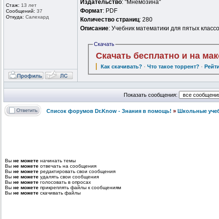
Издательство
: "Мнемозина"
Стаж:
13 лет
Формат
: PDF
Сообщений:
37
Откуда:
Салехард
Количество страниц
: 280
Описание
: Учебник математики для пятых клас
Скачать
Скачать бесплатно и на ма
Как скачивать?
·
Что такое торрент?
·
Рейт
Показать сообщения:
Список форумов Dr.Know - Знания в помощь!
»
Школьные уче
Вы
не можете
начинать темы
Вы
не можете
отвечать на сообщения
Вы
не можете
редактировать свои сообщения
Вы
не можете
удалять свои сообщения
Вы
не можете
голосовать в опросах
Вы
не можете
прикреплять файлы к сообщениям
Вы
не можете
скачивать файлы