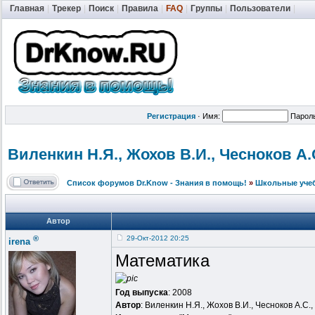
Главная
|
Трекер
|
Поиск
|
Правила
|
FAQ
|
Группы
|
Пользователи
|
Регистрация
·
Имя:
Парол
Виленкин Н.Я., Жохов В.И., Чесноков А.
Список форумов Dr.Know - Знания в помощь!
»
Школьные уче
Автор
®
29-Окт-2012 20:25
irena
Математика
Год выпуска
: 2008
Автор
: Виленкин Н.Я., Жохов В.И., Чесноков А.С.