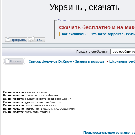
Украины, скачать
Скачать
Скачать бесплатно и на ма
Как скачивать?
·
Что такое торрент?
·
Рейт
Показать сообщения:
Список форумов Dr.Know - Знания в помощь!
»
Школьные уче
Вы
не можете
начинать темы
Вы
не можете
отвечать на сообщения
Вы
не можете
редактировать свои сообщения
Вы
не можете
удалять свои сообщения
Вы
не можете
голосовать в опросах
Вы
не можете
прикреплять файлы к сообщениям
Вы
не можете
скачивать файлы
Пользовательское соглашени