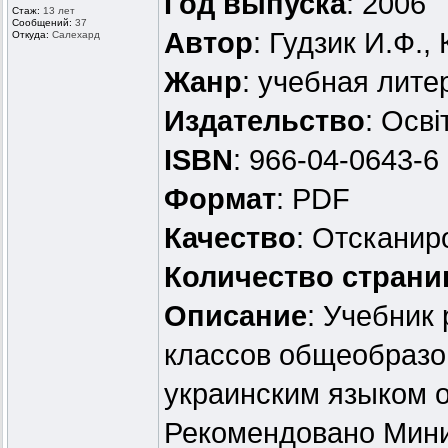
Год выпуска
: 2006
Стаж:
13 лет
Сообщений:
37
Автор
: Гудзик И.Ф.,
Откуда:
Салехард
Жанр
: учебная лите
Издательство
: Освi
ISBN
: 966-04-0643-6
Формат
: PDF
Качество
: Отскани
Количество страни
Описание
: Учебник
классов общеобразо
украинским языком о
Рекомендовано Мини