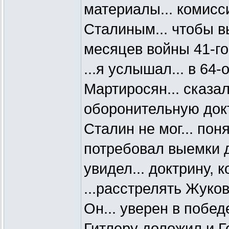
материалы... комисс
Сталиным... чтобы 
месяцев войны 41-го
...я услышал... в 64-
Мартиросян... сказал
оборонительную докт
Сталин не мог... понят
потребовал выемки до
увидел... доктрину, 
...расстрелять Жуков
Он... уверен в побед
Гитлеру доложил и 