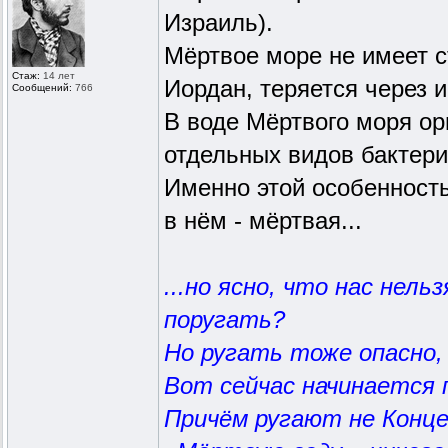
Израиль).
Мёртвое море не имеет с
Стаж:
14 лет
Иордан, теряется через 
Сообщений:
766
В воде Мёртвого моря ор
отдельных видов бактери
Именно этой особенность
в нём - мёртвая...
...но ясно, что нас нел
поругать?
Но ругать тоже опасно,
Вот сейчас начинается 
Причём ругают не Конце