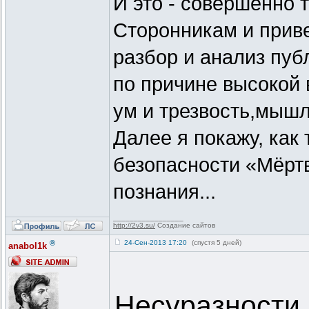
И это - совершенно 
Сторонникам и прив
разбор и анализ пуб
по причине высокой
ум и трезвость,мыш
Далее я покажу, как
безопасности «Мёрт
познания...
_________________
http://2v3.su/
Создание сайтов
®
24-Сен-2013 17:20
(спустя 5 дней)
anabol1k
Несуразности 