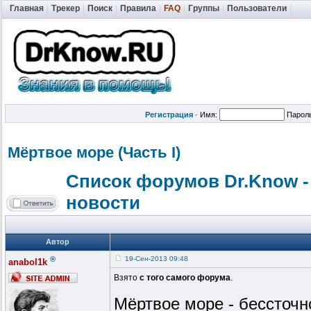
Главная
|
Трекер
|
Поиск
|
Правила
|
FAQ
|
Группы
|
Пользователи
|
Регистрация
·
Имя:
Парол
Мёртвое море (Часть I)
Список форумов Dr.Know -
новости
Автор
®
19-Сен-2013 09:48
anabol1k
Взято
с того самого форума
.
Мёртвое море - бессточн