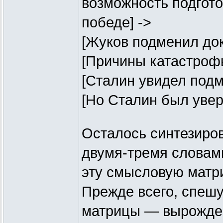
возможность подгото
победе] ->
[Жуков подменил док
[Причины катастрофы
[Сталин увидел подм
[Но Сталин был увер
Осталось синтезиров
двумя-тремя слова
эту смысловую матр
Прежде всего, спешу
матрицы — вырожден: