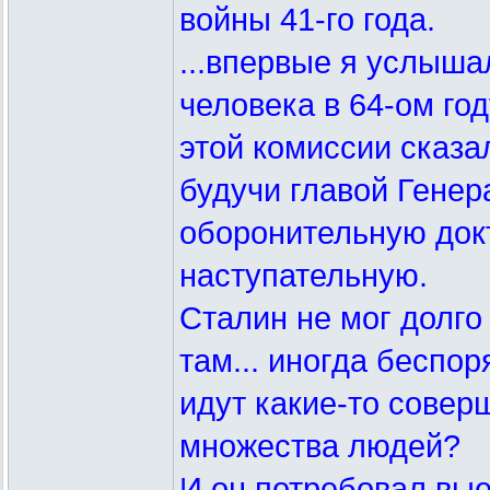
войны 41-го года.
...впервые я услыша
человека в 64-ом год
этой комиссии сказал
будучи главой Гене
оборонительную док
наступательную.
Сталин не мог долго 
там... иногда беспо
идут какие-то совер
множества людей?
И он потребовал вые