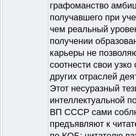
графоманство амбици
получавшего при уче
чем реальный уровен
получении образован
карьеры не позволя
соотнести свои узк
других отраслей дея
Этот несуразный тез
интеллектуальной п
ВП СССР сами соблю
предъявляют к читат
по КОБ: читателю ва