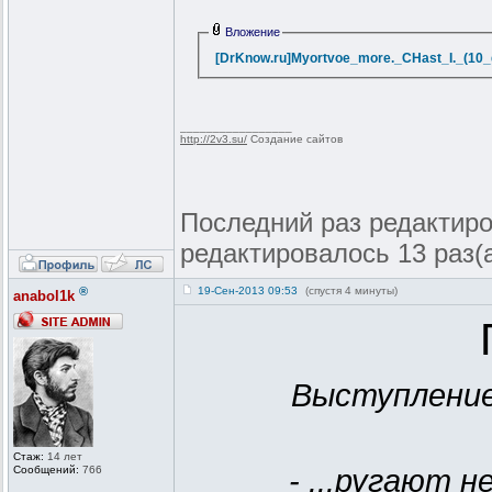
Вложение
[DrKnow.ru]Myortvoe_more._CHast_I._(10_g
_________________
http://2v3.su/
Создание сайтов
Последний раз редактиров
редактировалось 13 раз(
®
19-Сен-2013 09:53
(спустя 4 минуты)
anabol1k
Выступление
Стаж:
14 лет
Сообщений:
766
- ...ругают н