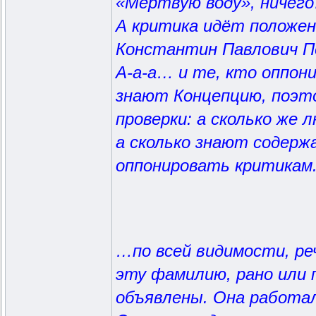
«Мёртвую воду», ничег
А критика идёт положен
Константин Павлович Пе
А-а-а… и те, кто оппон
знают Концепцию, поэто
проверки: а сколько же 
а сколько знают содерж
оппонировать критикам
…по всей видимости, ре
эту фамилию, рано или 
объявлены. Она работала