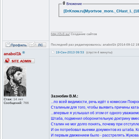
Вложение
[DrKnow.ru]Myortvoe_more._CHast_I._(10
_________________
http://2v3.su/
Создание сайтов
Последний раз редактировалось: anabol1k (2014-09-12 19:
®
19-Сен-2013 09:53
(спустя 4 минуты)
anabol1k
Зазнобин В.М.:
Стаж:
14 лет
...по всей видимости, речь идёт о комиссии Покр
Сообщений:
766
Сталиным для того, чтобы выявить причины ката
...впервые я услышал об этом от одного уважаемо
Штаба, подменил оборонительную доктрину вмес
Сталин не мог долго понять, почему при отступл
И он потребовал выемки документов из штаба. Ког
И первым движением было - расстрелять Жукова! Н