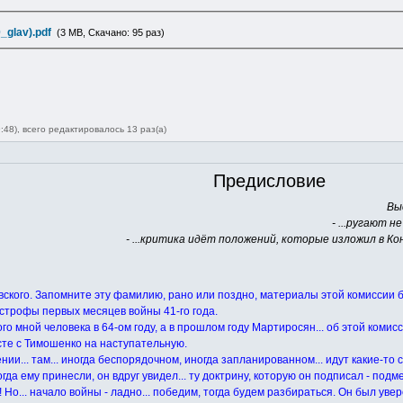
_glav).pdf
(3 MB, Скачано: 95 раз)
48), всего редактировалось 13 раз(а)
Предисловие
Вы
- ...ругают н
- ...критика идёт положений, которые изложил в Ко
овского. Запомните эту фамилию, рано или поздно, материалы этой комиссии б
строфы первых месяцев войны 41-го года.
го мной человека в 64-ом году, а в прошлом году Мартиросян... об этой комисс
те с Тимошенко на наступательную.
ении... там... иногда беспорядочном, иногда запланированном... идут какие-
да ему принесли, он вдруг увидел... ту доктрину, которую он подписал - подм
о... начало войны - ладно... победим, тогда будем разбираться. Он был увер