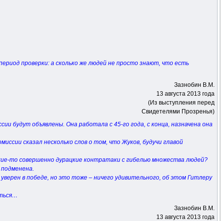
период проверки: а сколько же людей не просто знают, что есть
Зазнобин В.М.
13 августа 2013 года
(Из выступления перед
Свидетелями Прозренья)
ии будут объявлены. Она работала с 45-го года, с конца, назначена она
иссии сказал несколько слов о том, что Жуков, будучи главой
кие-то совершенно дурацкие контратаки с гибелью множества людей?
– подменена.
верен в победе, но это тоже – ничего удивительного, об этом Гитлеру
иться…
Зазнобин В.М.
13 августа 2013 года