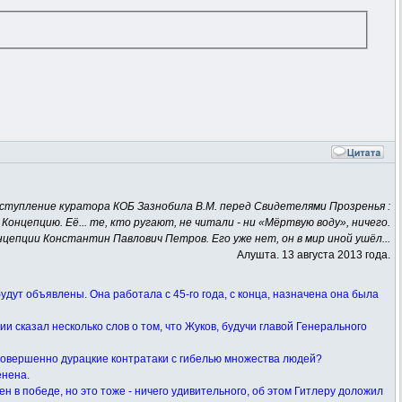
ступление куратора КОБ Зазнобила В.М. перед Свидетелями Прозренья :
е Концепцию. Её... те, кто ругают, не читали - ни «Мёртвую воду», ничего.
нцепции Константин Павлович Петров. Его уже нет, он в мир иной ушёл...
Алушта. 13 августа 2013 года.
удут объявлены. Она работала с 45-го года, с конца, назначена она была
ии сказал несколько слов о том, что Жуков, будучи главой Генерального
то совершенно дурацкие контратаки с гибелью множества людей?
енена.
ен в победе, но это тоже - ничего удивительного, об этом Гитлеру доложил