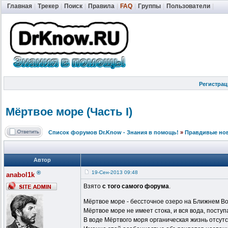
Главная
|
Трекер
|
Поиск
|
Правила
|
FAQ
|
Группы
|
Пользователи
|
Регистрац
Мёртвое море (Часть I)
Список форумов Dr.Know - Знания в помощь!
»
Правдивые но
Автор
®
19-Сен-2013 09:48
anabol1k
Взято
с того самого форума
.
Мёртвое море - бессточное озеро на Ближнем Во
Мёртвое море не имеет стока, и вся вода, посту
В воде Мёртвого моря органическая жизнь отсутс