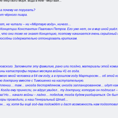
Мёртвого моря: вода в нём - мёртвая...
… а почему не поругать?
нт чёрного пиара.
ют, не читали – ни «Мёртвую воду», ничего…
Концепции Константин Павлович Петров. Его уже нет, он в мир иной ушёл.
, что они тоже не знают Концепцию, поэтому начинается очень серьёзный 
способны содержательно оппонировать критикам.
ровского. Запомните эту фамилию, рано или поздно, материалы этой комисс
ны катастрофы первых месяцев войны 41-го года.
го мной человека в 64-ом году, а в прошлом году Мартиросян… об этой ком
ю доктрину вместе с Тимошенко на наступательную.
туплении… там… иногда беспорядочном, иногда запланированном… идут ка
огда ему принесли, он вдруг увидел... ту доктрину, которую он подписал 
! Но… начало войны – ладно… победим, тогда будем разбираться. Он был у
 игры проводили, и наш Генеральный Штаб…
он… ну, хотя бы ещё год-два подождёт и даст возможность нам подготов