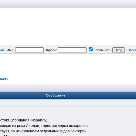
ия
·
Имя:
Пароль:
Запомнить
·
Забы
вости
Сообщение
стоке (Иордания, Израиль).
пающая из реки Иордан, теряется через испарение.
твует, за исключением отдельных видов бактерий.