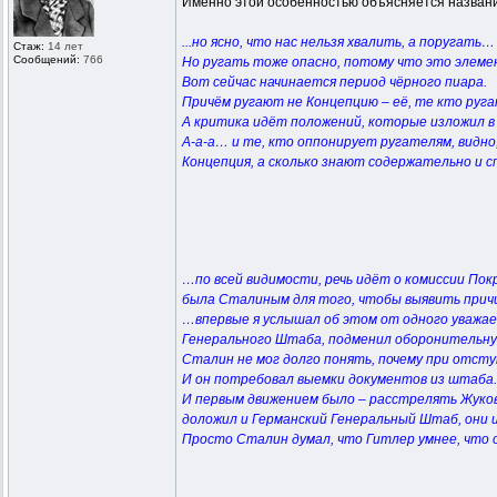
Именно этой особенностью объясняется название 
...но ясно, что нас нельзя хвалить, а поругать
Стаж:
14 лет
Сообщений:
766
Но ругать тоже опасно, потому что это элеме
Вот сейчас начинается период чёрного пиара.
Причём ругают не Концепцию – её, те кто руга
А критика идёт положений, которые изложил в 
А-а-а… и те, кто оппонирует ругателям, видно
Концепция, а сколько знают содержательно и 
…по всей видимости, речь идёт о комиссии Пок
была Сталиным для того, чтобы выявить причи
…впервые я услышал об этом от одного уважаемо
Генерального Штаба, подменил оборонительну
Сталин не мог долго понять, почему при отс
И он потребовал выемки документов из штаба. К
И первым движением было – расстрелять Жукова
доложил и Германский Генеральный Штаб, они
Просто Сталин думал, что Гитлер умнее, что 