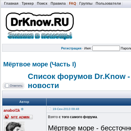
Главная
|
Трекер
|
Поиск
|
Правила
|
FAQ
|
Группы
|
Пользователи
|
Регистрация
·
Имя:
Парол
Мёртвое море (Часть I)
Список форумов Dr.Know -
новости
Автор
®
19-Сен-2013 09:48
anabol1k
Взято
с того самого форума
.
Мёртвое море - бессточн