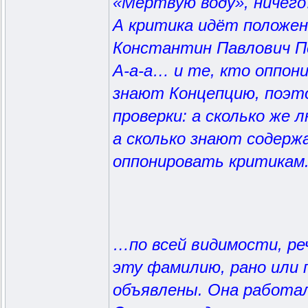
«Мёртвую воду», ничег
А критика идёт положен
Константин Павлович Пе
А-а-а… и те, кто оппон
знают Концепцию, поэто
проверки: а сколько же 
а сколько знают содерж
оппонировать критикам
…по всей видимости, ре
эту фамилию, рано или 
объявлены. Она работала