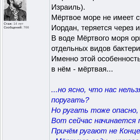
Израиль).
Мёртвое море не имеет с
Стаж:
14 лет
Иордан, теряется через 
Сообщений:
766
В воде Мёртвого моря ор
отдельных видов бактери
Именно этой особенность
в нём - мёртвая...
...но ясно, что нас нел
поругать?
Но ругать тоже опасно,
Вот сейчас начинается 
Причём ругают не Конце