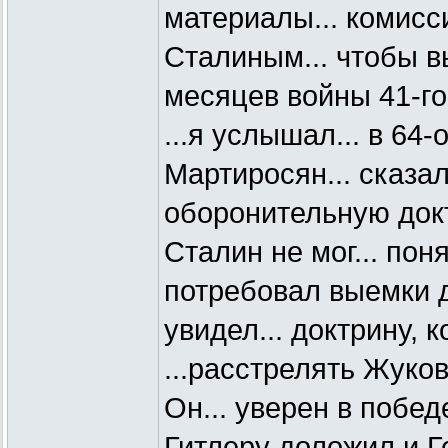
материалы... комисс
Сталиным... чтобы 
месяцев войны 41-го
...я услышал... в 64-
Мартиросян... сказал
оборонительную докт
Сталин не мог... понят
потребовал выемки до
увидел... доктрину, 
...расстрелять Жуков
Он... уверен в побед
Гитлеру доложил и 