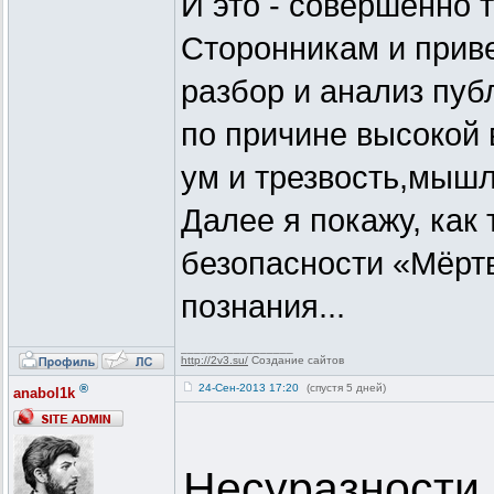
И это - совершенно 
Сторонникам и прив
разбор и анализ пуб
по причине высокой
ум и трезвость,мыш
Далее я покажу, как
безопасности «Мёрт
познания...
_________________
http://2v3.su/
Создание сайтов
®
24-Сен-2013 17:20
(спустя 5 дней)
anabol1k
Несуразности 