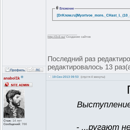
Вложение
[DrKnow.ru]Myortvoe_more._CHast_I._(10_g
_________________
http://2v3.su/
Создание сайтов
Последний раз редактиров
редактировалось 13 раз(
®
19-Сен-2013 09:53
(спустя 4 минуты)
anabol1k
Выступление
Стаж:
14 лет
Сообщений:
766
- ...ругают н