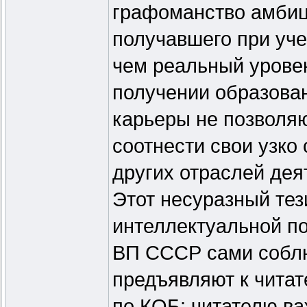
графоманство амбици
получавшего при уче
чем реальный уровен
получении образован
карьеры не позволя
соотнести свои узк
других отраслей дея
Этот несуразный тез
интеллектуальной п
ВП СССР сами соблю
предъявляют к читат
по КОБ: читателю ва