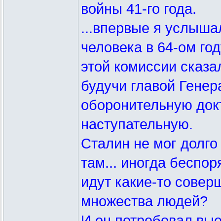
войны 41-го года.
...впервые я услыша
человека в 64-ом год
этой комиссии сказал
будучи главой Гене
оборонительную док
наступательную.
Сталин не мог долго 
там... иногда беспо
идут какие-то совер
множества людей?
И он потребовал вые