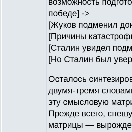
возможность подгото
победе] ->
[Жуков подменил док
[Причины катастрофы
[Сталин увидел подм
[Но Сталин был увер
Осталось синтезиров
двумя-тремя слова
эту смысловую матр
Прежде всего, спешу
матрицы — вырожден: