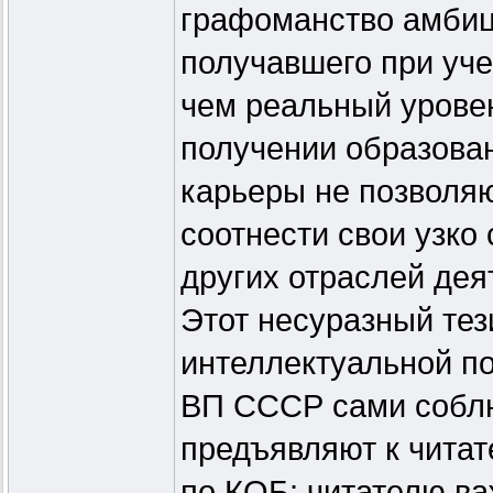
графоманство амбици
получавшего при уче
чем реальный уровен
получении образован
карьеры не позволя
соотнести свои узк
других отраслей дея
Этот несуразный тез
интеллектуальной п
ВП СССР сами соблю
предъявляют к читат
по КОБ: читателю ва