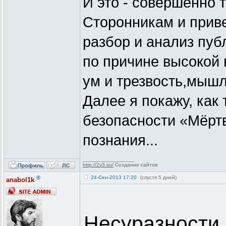
И это - совершенно 
Сторонникам и прив
разбор и анализ пуб
по причине высокой
ум и трезвость,мыш
Далее я покажу, как
безопасности «Мёрт
познания...
_________________
http://2v3.su/
Создание сайтов
®
24-Сен-2013 17:20
(спустя 5 дней)
anabol1k
Несуразности 