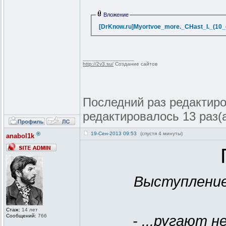
Вложение
[DrKnow.ru]Myortvoe_more._CHast_I._(10_g
_________________
http://2v3.su/
Создание сайтов
Последний раз редактиров
редактировалось 13 раз(
®
19-Сен-2013 09:53
(спустя 4 минуты)
anabol1k
Выступление
Стаж:
14 лет
Сообщений:
766
- ...ругают н