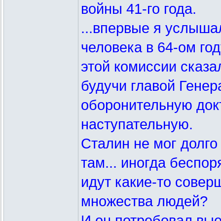
войны 41-го года.
...впервые я услыша
человека в 64-ом год
этой комиссии сказал
будучи главой Гене
оборонительную док
наступательную.
Сталин не мог долго 
там... иногда беспо
идут какие-то совер
множества людей?
И он потребовал вые