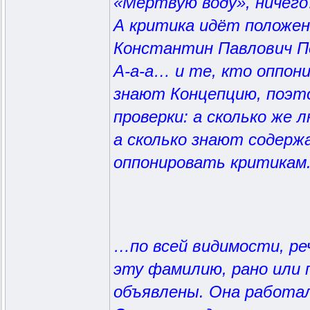
«Мёртвую воду», ничег
А критика идёт положен
Константин Павлович Пе
А-а-а… и те, кто оппон
знают Концепцию, поэто
проверки: а сколько же 
а сколько знают содерж
оппонировать критикам
…по всей видимости, ре
эту фамилию, рано или 
объявлены. Она работала