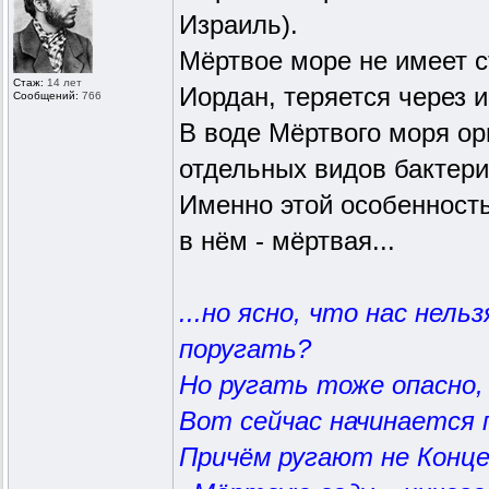
Израиль).
Мёртвое море не имеет с
Стаж:
14 лет
Иордан, теряется через 
Сообщений:
766
В воде Мёртвого моря ор
отдельных видов бактери
Именно этой особенность
в нём - мёртвая...
...но ясно, что нас нел
поругать?
Но ругать тоже опасно,
Вот сейчас начинается 
Причём ругают не Конце