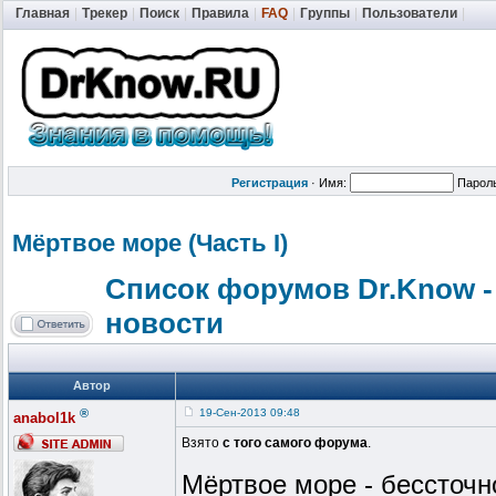
Главная
|
Трекер
|
Поиск
|
Правила
|
FAQ
|
Группы
|
Пользователи
|
Регистрация
·
Имя:
Парол
Мёртвое море (Часть I)
Список форумов Dr.Know -
новости
Автор
®
19-Сен-2013 09:48
anabol1k
Взято
с того самого форума
.
Мёртвое море - бессточн