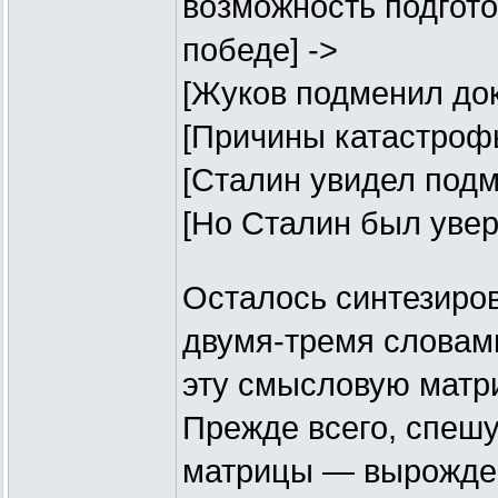
возможность подгото
победе] ->
[Жуков подменил док
[Причины катастрофы
[Сталин увидел подм
[Но Сталин был увер
Осталось синтезиров
двумя-тремя слова
эту смысловую матр
Прежде всего, спешу
матрицы — вырожден: