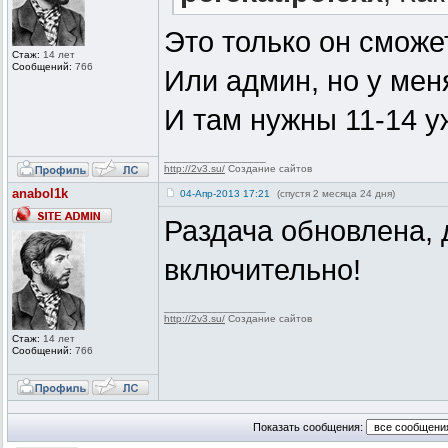
Это только он сможе
Стаж:
14 лет
Сообщений:
766
Или админ, но у мен
И там нужны 11-14 у
_________________
http://2v3.su/
Создание сайтов
anabol1k
04-Апр-2013 17:21
(спустя 2 месяца 24 дня)
Раздача обновлена,
включительно!
_________________
http://2v3.su/
Создание сайтов
Стаж:
14 лет
Сообщений:
766
Показать сообщения: