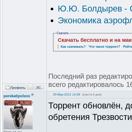
Ю.Ю. Болдырев - 
Экономика аэроф
Скачать
Скачать бесплатно и на ма
Как скачивать?
·
Что такое торрент?
·
Рейт
Последний раз редактиров
всего редактировалось 16
®
30-Мар-2012 14:08
(спустя 4 дня)
perekatipolexx
Торрент обновлён, д
обретения Трезвости
Стаж:
14 лет