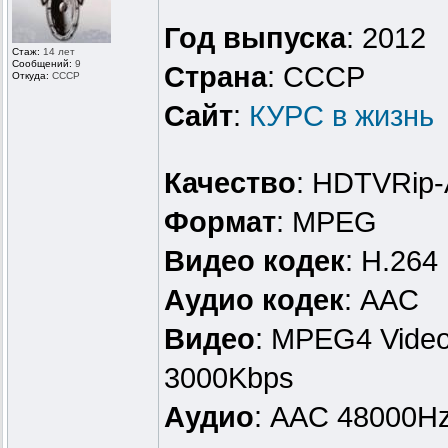
Год выпуска
: 2012
Стаж:
14 лет
Сообщений:
9
Страна
: СССР
Откуда:
СССР
Сайт
:
КУРС в жизнь
Качество
: HDTVRip
Формат
: MPEG
Видео кодек
: H.264
Аудио кодек
: AАC
Видео
: MPEG4 Video
3000Kbps
Аудио
: AAC 48000Hz