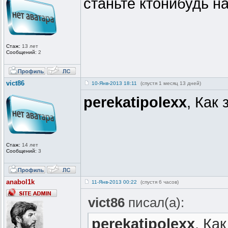
станьте ктонибудь н
Стаж:
13 лет
Сообщений:
2
vict86
10-Янв-2013 18:11
(спустя 1 месяц 13 дней)
perekatipolexx
, Как
Стаж:
14 лет
Сообщений:
3
anabol1k
11-Янв-2013 00:22
(спустя 6 часов)
vict86
писал(а):
perekatipolexx
, Ка