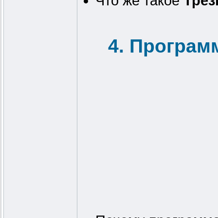
Что же такое
Трез
4. Програм