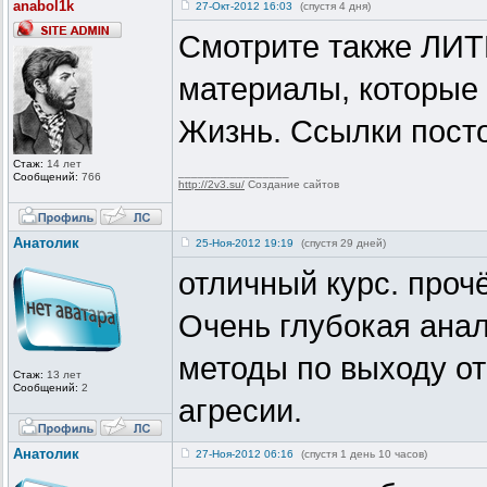
anabol1k
27-Окт-2012 16:03
(спустя 4 дня)
Смотрите также ЛИ
материалы, которые 
Жизнь. Ссылки посто
Стаж:
14 лет
_________________
Сообщений:
766
http://2v3.su/
Создание сайтов
Анатолик
25-Ноя-2012 19:19
(спустя 29 дней)
отличный курс. прочё
Очень глубокая анал
методы по выходу о
Стаж:
13 лет
Сообщений:
2
агресии.
Анатолик
27-Ноя-2012 06:16
(спустя 1 день 10 часов)