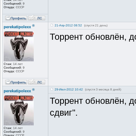
Сообщений:
9
Откуда:
СССР
®
21-Апр-2012 08:52
(спустя 21 день)
perekatipolexx
Торрент обновлён, д
Стаж:
14 лет
Сообщений:
9
Откуда:
СССР
®
29-Июл-2012 10:42
(спустя 3 месяца 8 дней)
perekatipolexx
Торрент обновлён, д
сдвиг".
Стаж:
14 лет
Сообщений:
9
Откуда:
СССР