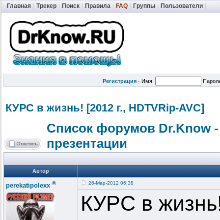
Главная
|
Трекер
|
Поиск
|
Правила
|
FAQ
|
Группы
|
Пользователи
|
Регистрация
·
Имя:
Парол
КУРС в жизнь! [2012 г., HDTVRip-AVC]
Список форумов Dr.Know -
презентации
Автор
®
26-Мар-2012 06:38
perekatipolexx
КУРС в жизнь