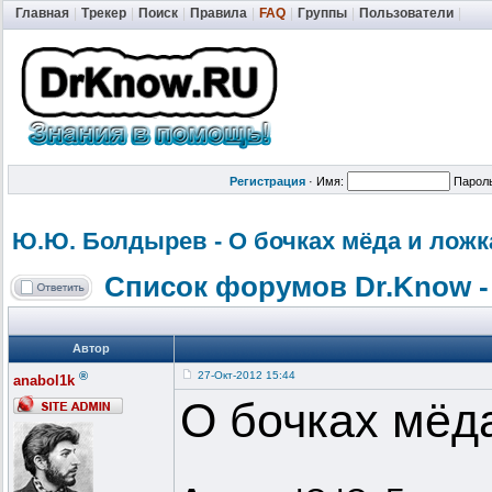
Главная
|
Трекер
|
Поиск
|
Правила
|
FAQ
|
Группы
|
Пользователи
|
Регистрация
·
Имя:
Парол
Ю.Ю. Болдырев - О бочках мёда и ложк
Список форумов Dr.Know -
Автор
®
27-Окт-2012 15:44
anabol1k
О бочках мёда