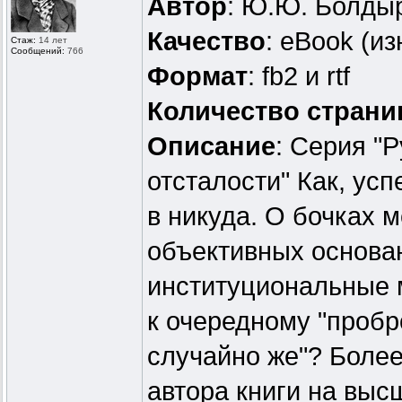
Автор
: Ю.Ю. Болды
Качество
: eBook (и
Стаж:
14 лет
Сообщений:
766
Формат
: fb2 и rtf
Количество страни
Описание
: Серия "
отсталости" Как, ус
в никуда. О бочках м
объективных основан
институциональные 
к очередному "пробро
случайно же"? Боле
автора книги на выс