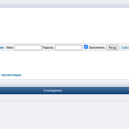
ия
·
Имя:
Пароль:
Запомнить
·
Забы
 презентации
Сообщение