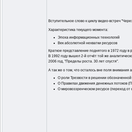
Вступительное слово к циклу видео-встреч "Чере
Характеристика текущего момента:
Эпоха информационных технологий
Век абсолютной нехватки ресурсов
Краткое представление поднятого в 1972 году в
В 1992 году вышел 2-й отчёт той же аналитическ
2006 год, "Пределы роста. 30 лет спустя".
А так же о том, что осталось вне поля внимания
О роли Трезвости в решении обозначенной
О Правилах движения денежных потоков (ПД
О мировоззренческом ресурсе (переход от 