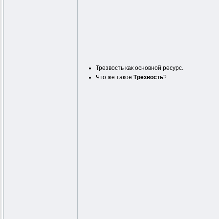
Трезвость как основной ресурс.
Что же такое
Трезвость
?