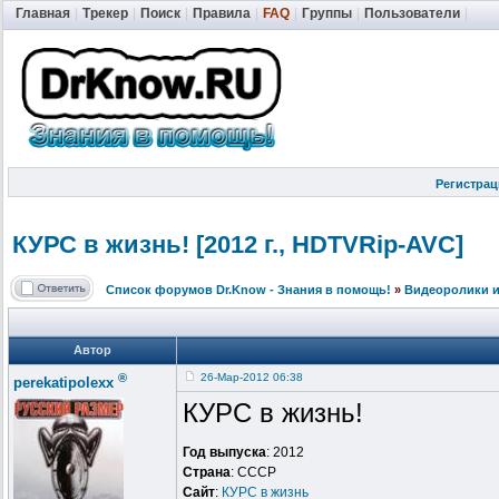
Главная
|
Трекер
|
Поиск
|
Правила
|
FAQ
|
Группы
|
Пользователи
|
Регистрац
КУРС в жизнь! [2012 г., HDTVRip-AVC]
Список форумов Dr.Know - Знания в помощь!
»
Видеоролики и
Автор
®
26-Мар-2012 06:38
perekatipolexx
КУРС в жизнь!
Год выпуска
: 2012
Страна
: СССР
Сайт
:
КУРС в жизнь