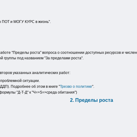
з ПОТ и МОГУ КУРС в жизнь".
 работе "Пределы роста" вопроса о соотношении доступных ресурсов и числе
ой группы под названием "За пределами роста".
 авторов указанных аналитических работ:
 проблемной ситуации.
ДП). Подробнее об этом в книге "
Трезво о политике
".
формулы "Д-Т-Д" к "Ч=>S=>среда обитания")
2. Пределы роста