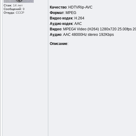
Стаж:
14 лет
Качество
: HDTVRip-AVC
Сообщений:
9
Формат
: MPEG
Откуда:
СССР
Видео кодек
: H.264
Аудио кодек
: AАC
Видео
: MPEG4 Video (H264) 1280x720 25.00fps 2
Аудио
: AAC 48000Hz stereo 192Kbps
Описание
: