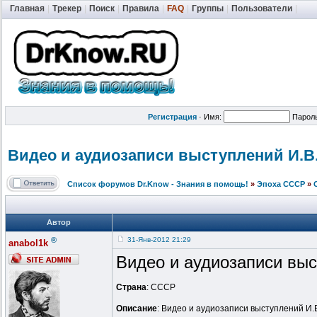
Главная
|
Трекер
|
Поиск
|
Правила
|
FAQ
|
Группы
|
Пользователи
|
Регистрация
·
Имя:
Парол
Видео и аудиозаписи выступлений И.В
Список форумов Dr.Know - Знания в помощь!
»
Эпоха СССР
»
Автор
®
31-Янв-2012 21:29
anabol1k
Видео и аудиозаписи выс
Страна
: СССР
Описание
: Видео и аудиозаписи выступлений И.В