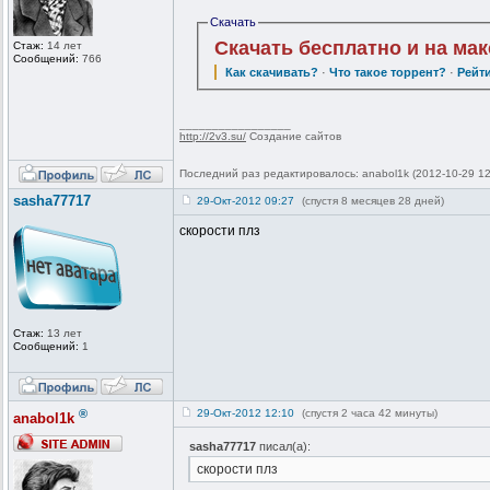
Скачать
Скачать бесплатно и на ма
Стаж:
14 лет
Сообщений:
766
Как скачивать?
·
Что такое торрент?
·
Рейт
_________________
http://2v3.su/
Создание сайтов
Последний раз редактировалось: anabol1k (2012-10-29 12
sasha77717
29-Окт-2012 09:27
(спустя 8 месяцев 28 дней)
скорости плз
Стаж:
13 лет
Сообщений:
1
®
29-Окт-2012 12:10
(спустя 2 часа 42 минуты)
anabol1k
sasha77717
писал(а):
скорости плз