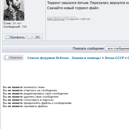
Торрент оказался битым. Перезалил, вернулся на
Скачайте новый торрент-файл.
_________________
http://2v3.su/
Создание сайтов
Стаж:
14 лет
Сообщений:
766
Показать сообщения:
Список форумов Dr.Know - Знания в помощь!
»
Эпоха СССР
»
Вы
не можете
начинать темы
Вы
не можете
отвечать на сообщения
Вы
не можете
редактировать свои сообщения
Вы
не можете
удалять свои сообщения
Вы
не можете
голосовать в опросах
Вы
не можете
прикреплять файлы к сообщениям
Вы
не можете
скачивать файлы