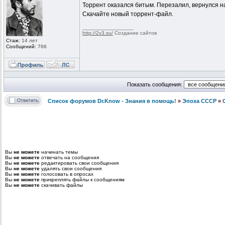
Торрент оказался битым. Перезалил, вернулся на
Скачайте новый торрент-файл.
_________________
http://2v3.su/
Создание сайтов
Стаж:
14 лет
Сообщений:
766
Показать сообщения:
Список форумов Dr.Know - Знания в помощь!
»
Эпоха СССР
»
Вы
не можете
начинать темы
Вы
не можете
отвечать на сообщения
Вы
не можете
редактировать свои сообщения
Вы
не можете
удалять свои сообщения
Вы
не можете
голосовать в опросах
Вы
не можете
прикреплять файлы к сообщениям
Вы
не можете
скачивать файлы