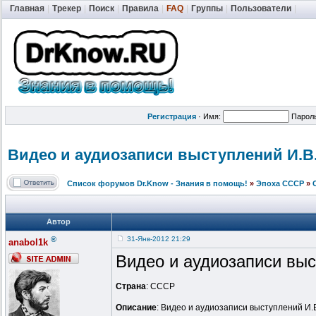
Главная
|
Трекер
|
Поиск
|
Правила
|
FAQ
|
Группы
|
Пользователи
|
Регистрация
·
Имя:
Парол
Видео и аудиозаписи выступлений И.В
Список форумов Dr.Know - Знания в помощь!
»
Эпоха СССР
»
Автор
®
31-Янв-2012 21:29
anabol1k
Видео и аудиозаписи выс
Страна
: СССР
Описание
: Видео и аудиозаписи выступлений И.В