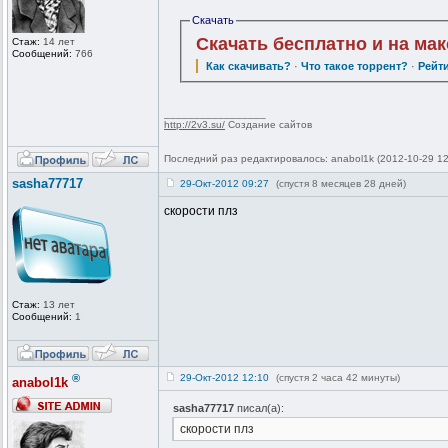
Скачать
Скачать бесплатно и на ма
Стаж:
14 лет
Сообщений:
766
Как скачивать?
·
Что такое торрент?
·
Рейт
_________________
http://2v3.su/
Создание сайтов
Последний раз редактировалось: anabol1k (2012-10-29 12
sasha77717
29-Окт-2012 09:27
(спустя 8 месяцев 28 дней)
скорости плз
Стаж:
13 лет
Сообщений:
1
®
29-Окт-2012 12:10
(спустя 2 часа 42 минуты)
anabol1k
sasha77717
писал(а):
скорости плз