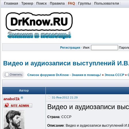
Главная
|
Трекер
|
Поиск
|
Правила
|
FAQ
|
Группы
|
Пользователи
|
Регистрация
·
Имя:
Парол
Видео и аудиозаписи выступлений И.В
Список форумов Dr.Know - Знания в помощь!
»
Эпоха СССР
»
Автор
®
31-Янв-2012 21:29
anabol1k
Видео и аудиозаписи выс
Страна
: СССР
Описание
: Видео и аудиозаписи выступлений И.В