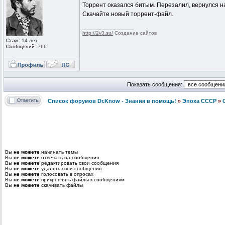
Торрент оказался битым. Перезалил, вернулся на
Скачайте новый торрент-файл.
_________________
http://2v3.su/
Создание сайтов
Стаж:
14 лет
Сообщений:
766
Показать сообщения:
Список форумов Dr.Know - Знания в помощь!
»
Эпоха СССР
»
Вы
не можете
начинать темы
Вы
не можете
отвечать на сообщения
Вы
не можете
редактировать свои сообщения
Вы
не можете
удалять свои сообщения
Вы
не можете
голосовать в опросах
Вы
не можете
прикреплять файлы к сообщениям
Вы
не можете
скачивать файлы