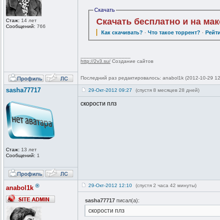
Скачать
Скачать бесплатно и на ма
Стаж:
14 лет
Сообщений:
766
Как скачивать?
·
Что такое торрент?
·
Рейт
_________________
http://2v3.su/
Создание сайтов
Последний раз редактировалось: anabol1k (2012-10-29 12
sasha77717
29-Окт-2012 09:27
(спустя 8 месяцев 28 дней)
скорости плз
Стаж:
13 лет
Сообщений:
1
®
29-Окт-2012 12:10
(спустя 2 часа 42 минуты)
anabol1k
sasha77717
писал(а):
скорости плз