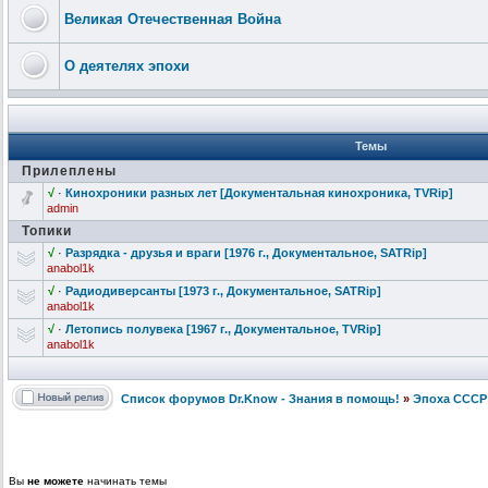
Великая Отечественная Война
О деятелях эпохи
Темы
Прилеплены
√
·
Кинохроники разных лет [Документальн
ая кинохроника,
TVRip]
admin
Топики
√
·
Разрядка - друзья и враги [1976 г., Документальн
ое, SATRip]
anabol1k
√
·
Радиодиверса
нты [1973 г., Документальн
ое, SATRip]
anabol1k
√
·
Летопись полувека [1967 г., Документальн
ое, TVRip]
anabol1k
Список форумов Dr.Know - Знания в помощь!
»
Эпоха СССР
Вы
не можете
начинать темы