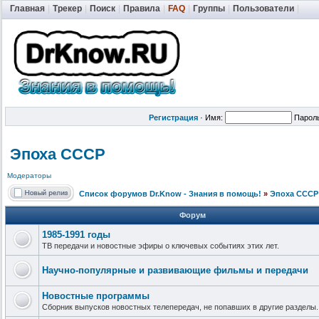
Главная
|
Трекер
|
Поиск
|
Правила
|
FAQ
|
Группы
|
Пользователи
|
Регистрация
·
Имя:
Парол
Эпоха СССР
Модераторы
Список форумов Dr.Know - Знания в помощь!
»
Эпоха СССР
Форум
1985-1991 годы
ТВ передачи и новостные эфиры о ключевых событиях этих лет.
Научно-популярные и развивающие фильмы и передачи
Новостные программы
Сборник выпусков новостных телепередач, не попавших в другие разделы.