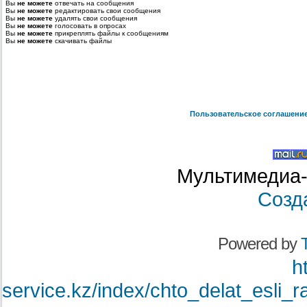
Вы
не можете
отвечать на сообщения
Вы
не можете
редактировать свои сообщения
Вы
не можете
удалять свои сообщения
Вы
не можете
голосовать в опросах
Вы
не можете
прикреплять файлы к сообщениям
Вы
не можете
скачивать файлы
Пользовательское соглашени
Мультимедиа-
Созд
Powered by
T
h
service.kz/index/chto_delat_esli_