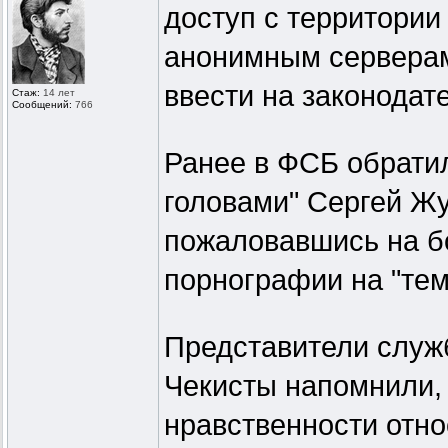
доступ с территории
анонимным серверам.
ввести на законодат
Стаж:
14 лет
Сообщений:
766
Ранее в ФСБ обрати
головами" Сергей Жу
пожаловавшись на б
порнографии на "тем
Представители служб
Чекисты напомнили, 
нравственности отно