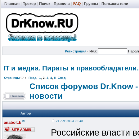
Главная
|
Трекер
|
Поиск
|
Правила
|
FAQ
|
Группы
|
Пользователи
|
Регистрация
·
Имя:
Парол
IT и медиа. Пираты и правообладат
ели.
Страницы
:
Пред.
1
,
2
,
3
,
4
,
5
След.
Список форумов Dr.Know -
новости
Автор
®
21-Авг-2013 08:48
anabol1k
Российские власти в