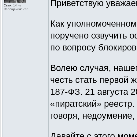
Приветствую уважае
Стаж:
14 лет
Сообщений:
766
Как уполномоченному
поручено озвучить 
по вопросу блокиров
Волею случая, наше
честь стать первой 
187-ФЗ. 21 августа 
«пиратский» реестр.
говоря, недоумение, 
Давайте с этого мом