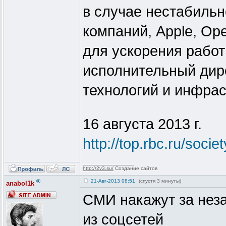
в случае нестабильн
компаний, Apple, Ope
для ускорения работ
исполнительный дир
технологий и инфрас
16 августа 2013 г.
http://top.rbc.ru/soci
_________________
http://2v3.su/
Создание сайтов
®
21-Авг-2013 08:51
(спустя 3 минуты)
anabol1k
СМИ накажут за нез
из соцсетей