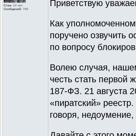
Приветствую уважае
Стаж:
14 лет
Сообщений:
766
Как уполномоченному
поручено озвучить 
по вопросу блокиров
Волею случая, наше
честь стать первой 
187-ФЗ. 21 августа 
«пиратский» реестр.
говоря, недоумение, 
Давайте с этого мом