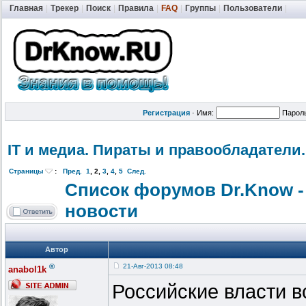
Главная
|
Трекер
|
Поиск
|
Правила
|
FAQ
|
Группы
|
Пользователи
|
Регистрация
·
Имя:
Парол
IT и медиа. Пираты и правообладат
ели.
Страницы
:
Пред.
1
,
2
,
3
,
4
,
5
След.
Список форумов Dr.Know -
новости
Автор
®
21-Авг-2013 08:48
anabol1k
Российские власти в