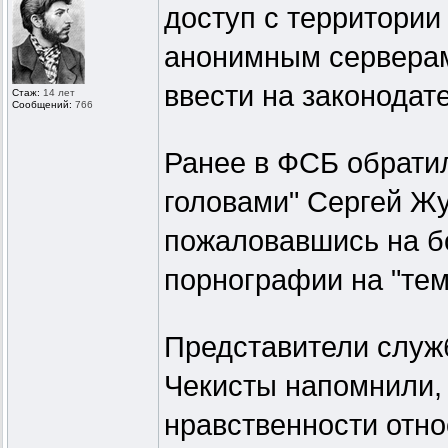
доступ с территории
анонимным серверам.
ввести на законодат
Стаж:
14 лет
Сообщений:
766
Ранее в ФСБ обрати
головами" Сергей Жу
пожаловавшись на б
порнографии на "тем
Представители служб
Чекисты напомнили, 
нравственности отно