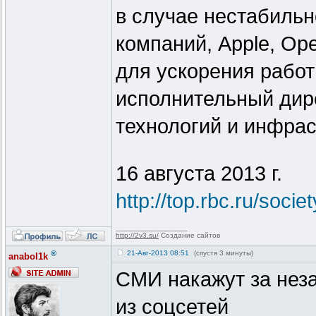
в случае нестабильн
компаний, Apple, Ope
для ускорения работ
исполнительный дир
технологий и инфрас
16 августа 2013 г.
http://top.rbc.ru/soci
_________________
http://2v3.su/
Создание сайтов
®
21-Авг-2013 08:51
(спустя 3 минуты)
anabol1k
СМИ накажут за нез
из соцсетей