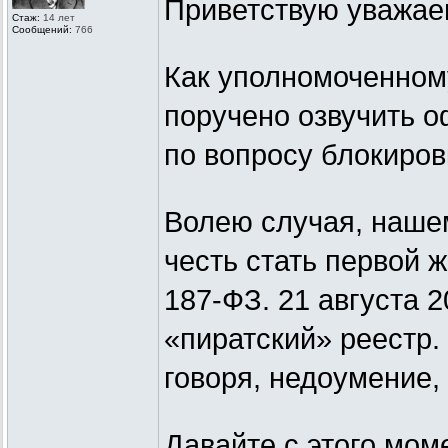
Приветствую уважае
Стаж:
14 лет
Сообщений:
766
Как уполномоченному
поручено озвучить 
по вопросу блокиров
Волею случая, наше
честь стать первой 
187-ФЗ. 21 августа 
«пиратский» реестр.
говоря, недоумение, 
Давайте с этого мом