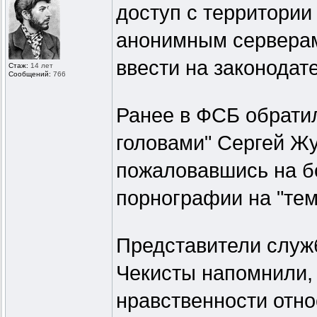
доступ с территории
анонимным серверам.
ввести на законодат
Стаж:
14 лет
Сообщений:
766
Ранее в ФСБ обрати
головами" Сергей Жу
пожаловавшись на б
порнографии на "тем
Представители служб
Чекисты напомнили, 
нравственности отно