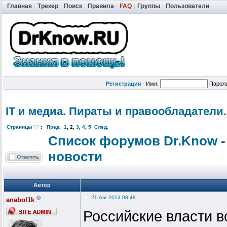
Главная
|
Трекер
|
Поиск
|
Правила
|
FAQ
|
Группы
|
Пользователи
|
Регистрация
·
Имя:
Парол
IT и медиа. Пираты и правообладат
ели.
Страницы
:
Пред.
1
,
2
,
3
,
4
,
5
След.
Список форумов Dr.Know -
новости
Автор
®
21-Авг-2013 08:48
anabol1k
Российские власти в