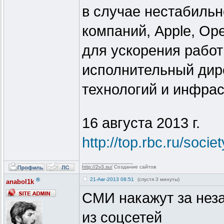
в случае нестабильн
компаний, Apple, Ope
для ускорения работ
исполнительный дир
технологий и инфрас
16 августа 2013 г.
http://top.rbc.ru/soci
_________________
http://2v3.su/
Создание сайтов
®
21-Авг-2013 08:51
(спустя 3 минуты)
anabol1k
СМИ накажут за нез
из соцсетей