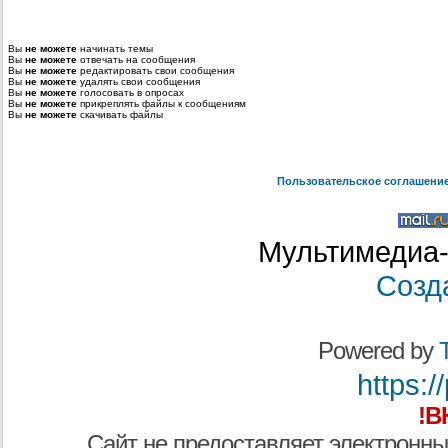
Вы
не можете
начинать темы
Вы
не можете
отвечать на сообщения
Вы
не можете
редактировать свои сообщения
Вы
не можете
удалять свои сообщения
Вы
не можете
голосовать в опросах
Вы
не можете
прикреплять файлы к сообщениям
Вы
не можете
скачивать файлы
Пользовательское соглашени
Мультимедиа-
Созд
Powered by
T
https:/
!В
Сайт не предоставляет электронны