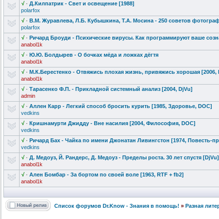
√
·
Д.Килпатрик - Свет и освещение [1988]
polarfox
√
·
В.М. Журавлева, Л.Б. Кубышкина, Т.А. Мосина - 250 советов фотограф
polarfox
√
·
Ричард Броуди - Психические вирусы. Как программирую
т ваше созн
anabol1k
√
·
Ю.Ю. Болдырев - О бочках мёда и ложках дёгтя
anabol1k
√
·
М.К.Берестен
ко - Отвяжись плохая жизнь, привяжись хорошая [2006,
anabol1k
√
·
Тарасенко Ф.П. - Прикладной системный анализ [2004, DjVu]
admin
√
·
Аллен Карр - Легкий способ бросить курить [1985, Здоровье, DOC]
vedkins
√
·
Кришнамурти Джидду - Вне насилия [2004, Философия, DOC]
vedkins
√
·
Ричард Бах - Чайка по имени Джонатан Ливингстон [1974, Повесть-п
vedkins
√
·
Д. Медоуз, Й. Рандерс, Д. Медоуз - Пределы роста. 30 лет спустя [DjVu]
anabol1k
√
·
Ален Бомбар - За бортом по своей воле [1963, RTF + fb2]
anabol1k
Список форумов Dr.Know - Знания в помощь!
»
Разная лите