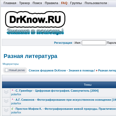
Главная
|
Трекер
|
Поиск
|
Правила
|
FAQ
|
Группы
|
Пользователи
|
Регистрация
·
Имя:
Парол
Разная литература
Модераторы
Список форумов Dr.Know - Знания в помощь!
»
Разная лите
Темы
*
·
С. Гринберг - Цифровая фотография. Самоучитель [2004]
polarfox
*
·
А.Г. Симонов - Фотографиров
ание при искусственно
м освещении [19
polarfox
√
·
Престон-Мэфе
м К. - Фотографиров
ание живой природы. Практическ
polarfox