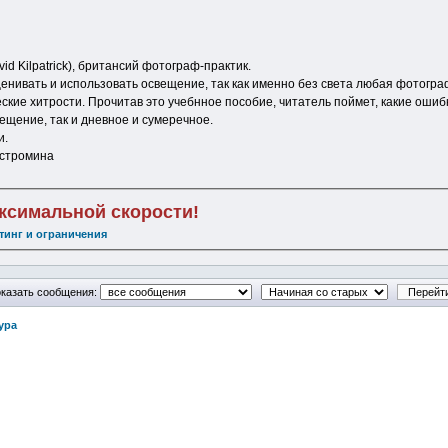
vid Kilpatrick), британсий фотограф-практик.
ценивать и использовать освещение, так как именно без света любая фотогр
ские хитрости. Прочитав это учебнное пособие, читатель поймет, какие ошиб
вещение, так и дневное и сумеречное.
и.
Костромина
аксимальной скорости!
тинг и ограничения
казать сообщения:
ура