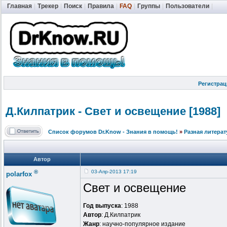
Главная
|
Трекер
|
Поиск
|
Правила
|
FAQ
|
Группы
|
Пользователи
|
Регистрац
Д.Килпатрик - Свет и освещение [1988]
Список форумов Dr.Know - Знания в помощь!
»
Разная литерат
Автор
®
03-Апр-2013 17:19
polarfox
Свет и освещение
Год выпуска
: 1988
Автор
: Д.Килпатрик
Жанр
: научно-популярное издание