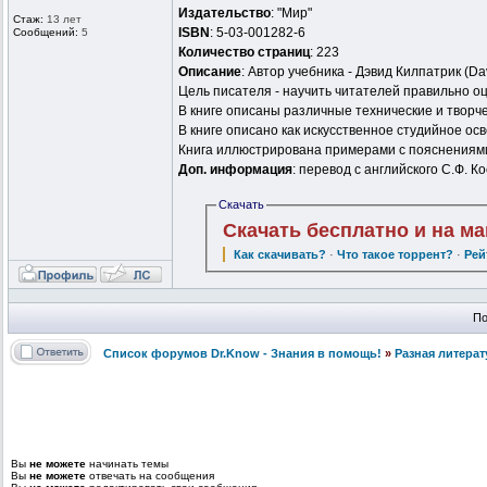
Издательство
: "Мир"
Стаж:
13 лет
ISBN
: 5-03-001282-6
Сообщений:
5
Количество страниц
: 223
Описание
: Автор учебника - Дэвид Килпатрик (Da
Цель писателя - научить читателей правильно о
В книге описаны различные технические и творче
В книге описано как искусственное студийное ос
Книга иллюстрирована примерами с пояснениям
Доп. информация
: перевод с английского С.Ф. 
Скачать
Скачать бесплатно и на м
Как скачивать?
·
Что такое торрент?
·
Рей
По
Список форумов Dr.Know - Знания в помощь!
»
Разная литерат
Вы
не можете
начинать темы
Вы
не можете
отвечать на сообщения