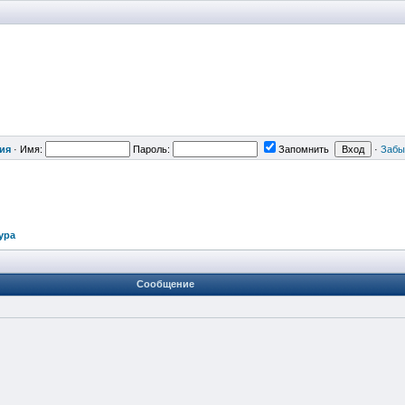
ия
·
Имя:
Пароль:
Запомнить
·
Забы
ура
Сообщение