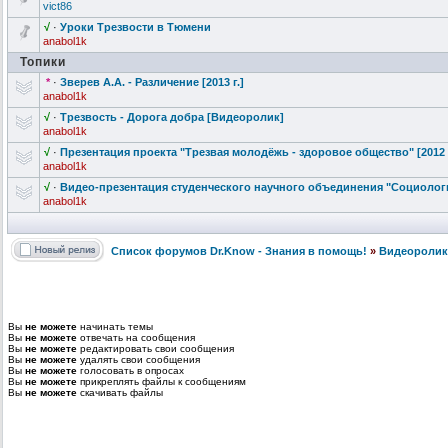
vict86
√
·
Уроки Трезвости в Тюмени
anabol1k
Топики
*
·
Зверев А.А. - Различение [2013 г.]
anabol1k
√
·
Трезвость - Дорога добра [Видеоролик]
anabol1k
√
·
Презентация проекта "Трезвая
молодёжь - здоровое общество" [2012 
anabol1k
√
·
Видео-презен
тация студенческог
о научного объединения "Социоло
г
anabol1k
Список форумов Dr.Know - Знания в помощь!
»
Видеоролик
Вы
не можете
начинать темы
Вы
не можете
отвечать на сообщения
Вы
не можете
редактировать свои сообщения
Вы
не можете
удалять свои сообщения
Вы
не можете
голосовать в опросах
Вы
не можете
прикреплять файлы к сообщениям
Вы
не можете
скачивать файлы