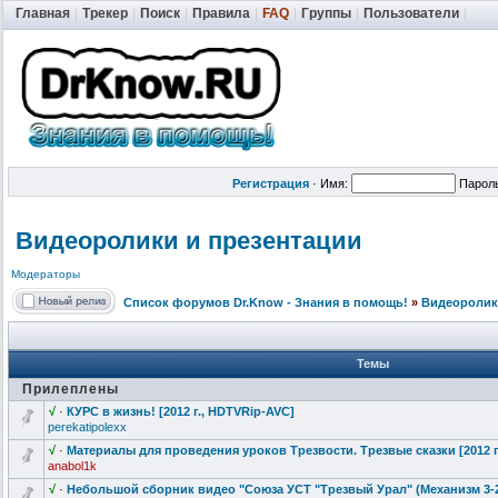
Главная
|
Трекер
|
Поиск
|
Правила
|
FAQ
|
Группы
|
Пользователи
|
Регистрация
·
Имя:
Парол
Видеоролики и презентации
Модераторы
Список форумов Dr.Know - Знания в помощь!
»
Видеоролик
Темы
Прилеплены
√
·
КУРС в жизнь! [2012 г., HDTVRip-AVC]
perekatipolexx
√
·
Материалы для проведения уроков Трезвости. Трезвые сказки [2012 г.
anabol1k
√
·
Небольшой сборник видео "Союза УСТ "Трезвый
Урал" (Механизм 3-