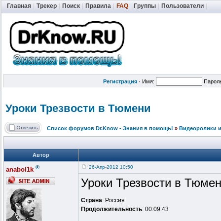
Главная
|
Трекер
|
Поиск
|
Правила
|
FAQ
|
Группы
|
Пользователи
|
Регистрация
·
Имя:
Парол
Уроки Трезвости в Тюмени
Список форумов Dr.Know - Знания в помощь!
»
Видеоролики и
Автор
®
26-Апр-2012 10:50
anabol1k
Уроки Трезвости в Тюме
Страна
: Россия
Продолжительность
: 00:09:43