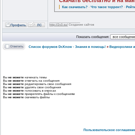
Скачать бесплатно и на ма
Как скачивать?
·
Что такое торрент?
·
Рейт
_________________
http://2v3.su/
Создание сайтов
Показать сообщения:
Список форумов Dr.Know - Знания в помощь!
»
Видеоролики и
Вы
не можете
начинать темы
Вы
не можете
отвечать на сообщения
Вы
не можете
редактировать свои сообщения
Вы
не можете
удалять свои сообщения
Вы
не можете
голосовать в опросах
Вы
не можете
прикреплять файлы к сообщениям
Вы
не можете
скачивать файлы
Пользовательское соглашени