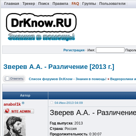
Главная
|
Трекер
|
Поиск
|
Правила
|
FAQ
|
Группы
|
Пользователи
|
Регистрация
·
Имя:
Парол
Зверев А.А. - Различение [2013 г.]
Список форумов Dr.Know - Знания в помощь!
»
Видеоролики и
Автор
®
04-Июн-2013 04:09
anabol1k
Зверев А.А. - Различени
Год выпуска
: 2013
Страна
: Россия
Продолжительность
: 0:30:07