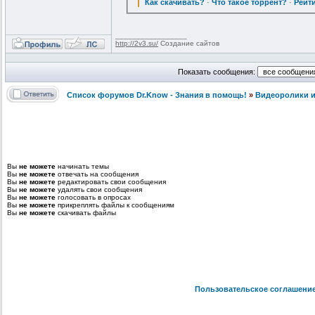
Как скачивать?
·
Что такое торрент?
·
Рейт
_________________
http://2v3.su/
Создание сайтов
Показать сообщения:
Список форумов Dr.Know - Знания в помощь!
»
Видеоролики и
Вы
не можете
начинать темы
Вы
не можете
отвечать на сообщения
Вы
не можете
редактировать свои сообщения
Вы
не можете
удалять свои сообщения
Вы
не можете
голосовать в опросах
Вы
не можете
прикреплять файлы к сообщениям
Вы
не можете
скачивать файлы
Пользовательское соглашени