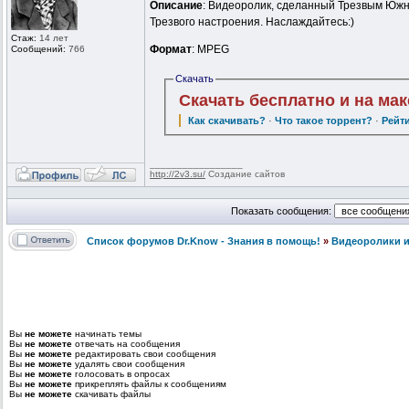
Описание
: Видеоролик, сделанный Трезвым Южн
Трезвого настроения. Наслаждайтесь:)
Стаж:
14 лет
Формат
: MPEG
Сообщений:
766
Скачать
Скачать бесплатно и на ма
Как скачивать?
·
Что такое торрент?
·
Рейт
_________________
http://2v3.su/
Создание сайтов
Показать сообщения:
Список форумов Dr.Know - Знания в помощь!
»
Видеоролики и
Вы
не можете
начинать темы
Вы
не можете
отвечать на сообщения
Вы
не можете
редактировать свои сообщения
Вы
не можете
удалять свои сообщения
Вы
не можете
голосовать в опросах
Вы
не можете
прикреплять файлы к сообщениям
Вы
не можете
скачивать файлы