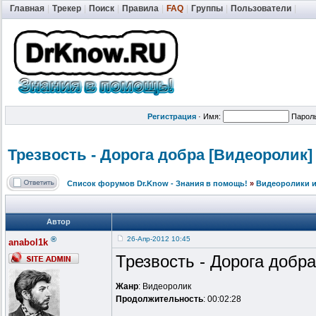
Главная
|
Трекер
|
Поиск
|
Правила
|
FAQ
|
Группы
|
Пользователи
|
Регистрация
·
Имя:
Парол
Трезвость - Дорога добра [Видеоролик]
Список форумов Dr.Know - Знания в помощь!
»
Видеоролики и
Автор
®
26-Апр-2012 10:45
anabol1k
Трезвость - Дорога добра
Жанр
: Видеоролик
Продолжительность
: 00:02:28