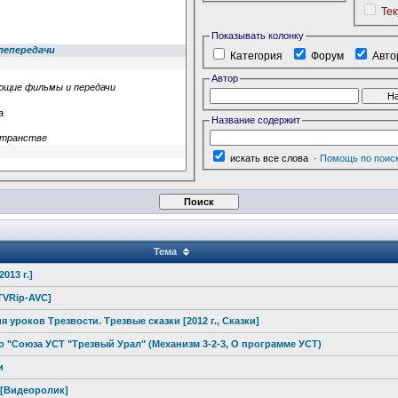
Те
Показывать колонку
Категория
Форум
Авто
Автор
Название содержит
искать все слова
·
Помощь по поис
Тема
013 г.]
DTVRip-AVC]
уроков Трезвости. Трезвые сказки [2012 г., Сказки]
о "Союза УСТ "Трезвый
Урал" (Механизм 3-2-3, О программе УСТ)
и
 [Видеоролик]