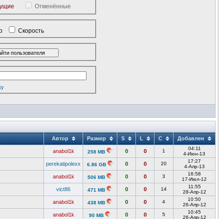
кущие
Отменённые
р
Скорость
ку
Автор
Размер
S
L
C
Добавлен
04:11
anabol1k
0
0
1
258 MB
4-Июн-13
17:27
perekatipolexx
0
0
20
6.86 GB
4-Апр-13
16:58
anabol1k
0
0
3
506 MB
17-Июл-12
11:55
vict86
0
0
14
471 MB
28-Апр-12
10:50
anabol1k
0
0
4
438 MB
26-Апр-12
10:45
anabol1k
0
0
5
90 MB
26-Апр-12