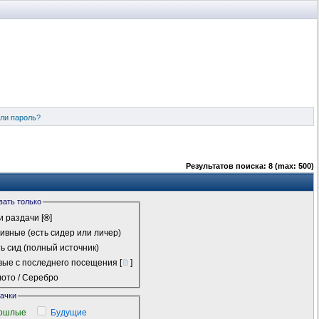
ли пароль?
Результатов поиска: 8 (max: 500)
вать только
 раздачи
[
®
]
ивные (есть сидер или личер)
ь сид (полный источник)
ые с последнего посещения
[
]
ото / Серебро
качки
ошлые
Будущие