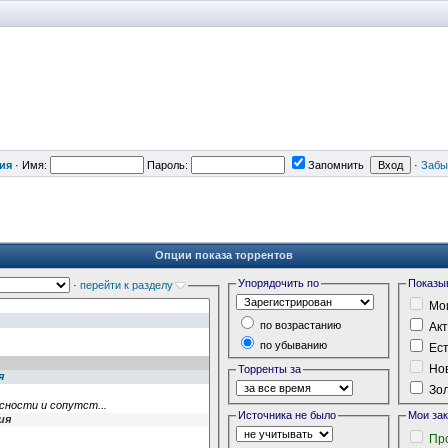
ия
·
Имя:
Пароль:
Запомнить
·
Забы
Опции показа торрентов
Упорядочить по
Показы
·
перейти к разделу
Мои
по возрастанию
Акт
по убыванию
Ест
Нов
Торренты за
Зол
Источника не было
Мои за
Пр