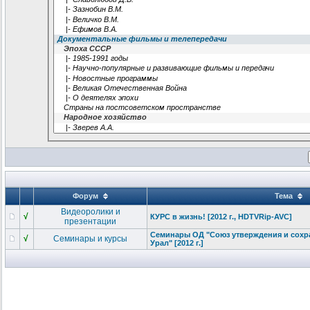
Форум
Тема
Видеоролики и
√
КУРС в жизнь! [2012 г., HDTVRip-AVC]
презентации
Семинары ОД "Союз утверждения и сохр
√
Семинары и курсы
Урал" [2012 г.]