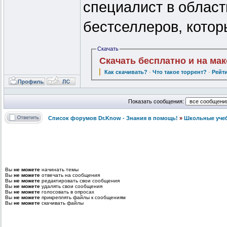
специалист в области
бестселлеров, кото
Скачать
Скачать бесплатно и на ма
Как скачивать?
·
Что такое торрент?
·
Рейт
Показать сообщения:
Список форумов Dr.Know - Знания в помощь!
»
Школьные уче
Вы
не можете
начинать темы
Вы
не можете
отвечать на сообщения
Вы
не можете
редактировать свои сообщения
Вы
не можете
удалять свои сообщения
Вы
не можете
голосовать в опросах
Вы
не можете
прикреплять файлы к сообщениям
Вы
не можете
скачивать файлы