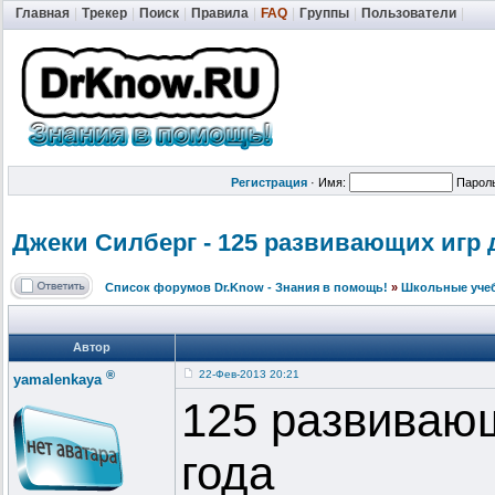
Главная
|
Трекер
|
Поиск
|
Правила
|
FAQ
|
Группы
|
Пользователи
|
Регистрация
·
Имя:
Парол
Джеки Силберг - 125 развивающих игр дл
Список форумов Dr.Know - Знания в помощь!
»
Школьные уче
Автор
®
22-Фев-2013 20:21
yamalenkaya
125 развивающ
года