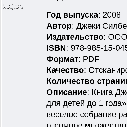
Стаж:
13 лет
Сообщений:
6
Год выпуска
: 2008
Автор
: Джеки Силбе
Издательство
: ООО
ISBN
: 978-985-15-04
Формат
: PDF
Качество
: Отскани
Количество страни
Описание
: Книга Д
для детей до 1 года»
веселое собрание р
огромное множество 