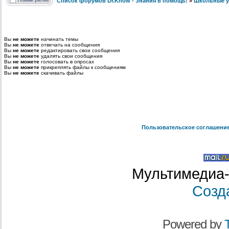
Список форумов Dr.Know - Знания в помощь!
»
Школьные у
Вы
не можете
начинать темы
Вы
не можете
отвечать на сообщения
Вы
не можете
редактировать свои сообщения
Вы
не можете
удалять свои сообщения
Вы
не можете
голосовать в опросах
Вы
не можете
прикреплять файлы к сообщениям
Вы
не можете
скачивать файлы
Пользовательское соглашени
Мультимедиа-
Созд
Powered by
T