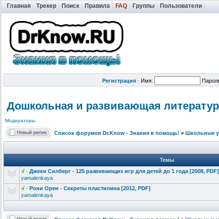
Главная
|
Трекер
|
Поиск
|
Правила
|
FAQ
|
Группы
|
Пользователи
|
Регистрация
·
Имя:
Парол
Дошкольная и развивающая литератур
Модераторы
Список форумов Dr.Know - Знания в помощь!
»
Школьные у
Темы
√
·
Джеки Силберг - 125 развивающих игр для детей до 1 года [2008, PDF]
yamalenkaya
√
·
Рони Орен - Секреты пластилина [2012, PDF]
yamalenkaya