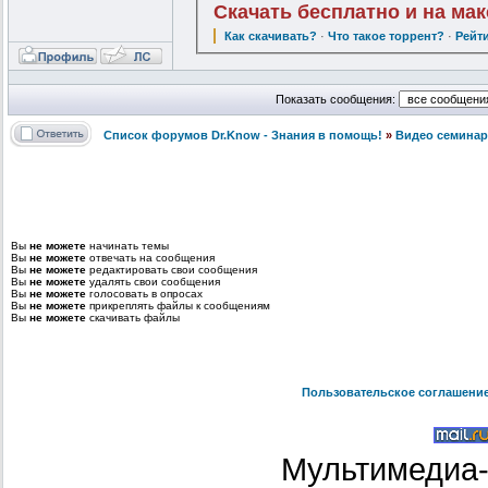
Скачать бесплатно и на ма
Как скачивать?
·
Что такое торрент?
·
Рейт
Показать сообщения:
Список форумов Dr.Know - Знания в помощь!
»
Видео семинар
Вы
не можете
начинать темы
Вы
не можете
отвечать на сообщения
Вы
не можете
редактировать свои сообщения
Вы
не можете
удалять свои сообщения
Вы
не можете
голосовать в опросах
Вы
не можете
прикреплять файлы к сообщениям
Вы
не можете
скачивать файлы
Пользовательское соглашени
Мультимедиа-