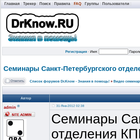
Главная
|
Трекер
|
Поиск
|
Правила
|
FAQ
|
Группы
|
Пользователи
|
Регистрация
·
Имя:
Парол
Семинары Санкт-Петерб
ургского отделе
Список форумов Dr.Know - Знания в помощь!
»
Видео семинар
Автор
®
31-Янв-2012 02:38
admin
Семинары Сан
отделения КПЕ