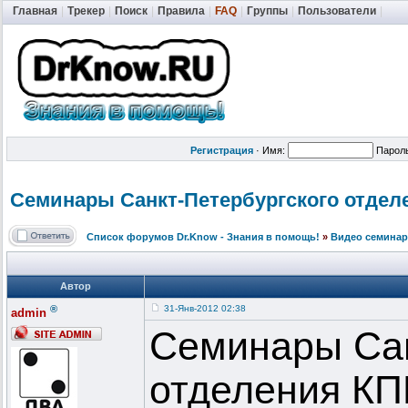
Главная
|
Трекер
|
Поиск
|
Правила
|
FAQ
|
Группы
|
Пользователи
|
Регистрация
·
Имя:
Парол
Семинары Санкт-Петерб
ургского отделе
Список форумов Dr.Know - Знания в помощь!
»
Видео семинар
Автор
®
31-Янв-2012 02:38
admin
Семинары Сан
отделения КПЕ