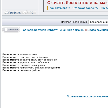
Скачать бесплатно и на ма
Как скачивать?
·
Что такое торрент?
·
Рейт
Показать сообщения:
Список форумов Dr.Know - Знания в помощь!
»
Видео семинар
Вы
не можете
начинать темы
Вы
не можете
отвечать на сообщения
Вы
не можете
редактировать свои сообщения
Вы
не можете
удалять свои сообщения
Вы
не можете
голосовать в опросах
Вы
не можете
прикреплять файлы к сообщениям
Вы
не можете
скачивать файлы
Пользовательское соглашени