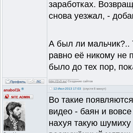
заработках. Возвращ
снова уезжал, - доба
А был ли мальчик?.. 
равно её никому не 
было до тех пор, пок
_________________
http://2v3.su/
Создание сайтов
®
12-Июл-2013 17:03
(спустя 6 минут)
anabol1k
Во такие появляются
видео - баян и вовсе
нахуя такую шумиху 