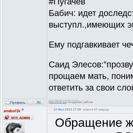
#Пугачев
Бабич: идет доследс
выступл.,имеющих э
Ему подгавкивает че
Саид Элесов:”прозву
прощаем мать, пони
ответить за свои сло
_________________
http://2v3.su/
Создание сайтов
®
12-Июл-2013 17:06
(спустя 47 секунд)
anabol1k
Обращение ж