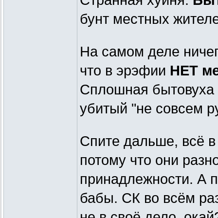
Странная хуйня.
Бы
бунт местных жителе
На самом деле ничег
что в эрэфии
НЕТ м
Сплошная бытовуха к
убитый "не совсем ру
Спите дальше, всё в
потому что они разн
принадлежности. А пр
бабы. СК во всём ра
не в своё дело, окай