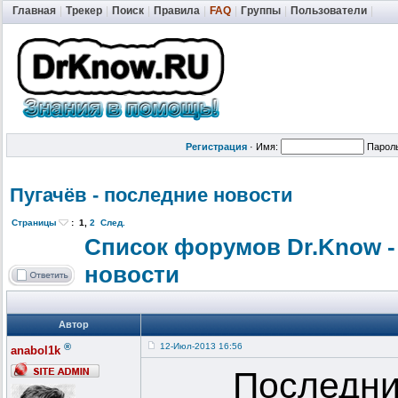
Главная
|
Трекер
|
Поиск
|
Правила
|
FAQ
|
Группы
|
Пользователи
|
Регистрация
·
Имя:
Парол
Пугачёв - последние новости
Страницы
:
1
,
2
След.
Список форумов Dr.Know -
новости
Автор
®
12-Июл-2013 16:56
anabol1k
Последни