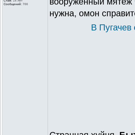
вооружённый мятеж ч
Стаж:
14 лет
Сообщений:
766
нужна, омон справит
В Пугачев 