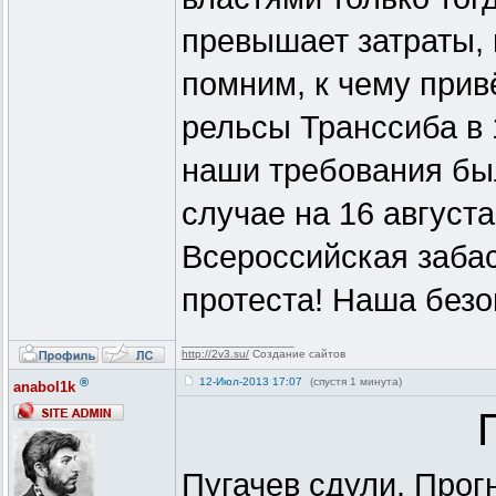
превышает затраты,
помним, к чему прив
рельсы Транссиба в 
наши требования бы
случае на 16 августа
Всероссийская забас
протеста! Наша безо
_________________
http://2v3.su/
Создание сайтов
®
12-Июл-2013 17:07
(спустя 1 минута)
anabol1k
Пугачев сдули. Прог