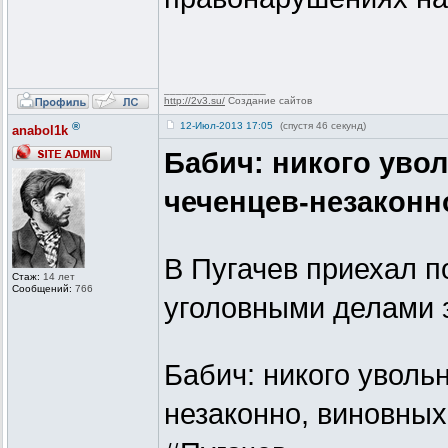
_________________
http://2v3.su/
Создание сайтов
®
12-Июл-2013 17:05
(спустя 46 секунд)
anabol1k
Бабич: никого уво
чеченцев-незаконн
В Пугачев приехал п
Стаж:
14 лет
Сообщений:
766
уголовными делами 
Бабич: никого уволь
незаконно, виновны