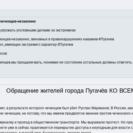
 чеченцев-незаконно
л угрожать уголовными делами за экстремизм
еченцев-незаконно, виновных в правонарушениях накажем #Пугачев
пл.,имеющих экстремист.характер #Пугачев
есов
еченцев.мы прощаем мать, понимая ее состояние.остальные должны ответить 
Обращение жителей города Пугачёв КО ВСЕ
кт, в результате которого чеченцем был убит Руслан Маржанов. В России, ка
 чеченцев, не потому, что мы имеем предвзятое мнение против чеченского нар
уналку и проезд в общественном транспорте. Мы выражали протест. Но предс
ете уже в сейчас практикуется перекрытие доступа к неугодным для власти 