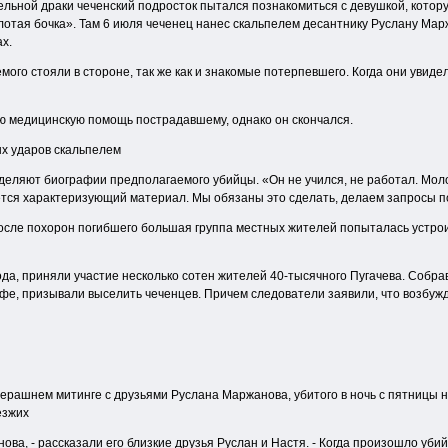
ельной драки чеченский подросток пытался познакомиться с девушкой, котор
лотая бочка». Там 6 июля чеченец нанес скальпелем десантнику Руслану Мар
ах.
мого стояли в стороне, так же как и знакомые потерпевшего. Когда они увидел
ю медицинскую помощь пострадавшему, однако он скончался.
х ударов скальпелем
ляют биографии предполагаемого убийцы. «Он не учился, не работал. Молод
ается характеризующий материал. Мы обязаны это сделать, делаем запросы п
После похорон погибшего большая группа местных жителей попыталась устро
ода, приняли участие несколько сотен жителей 40-тысячного Пугачева. Собр
афе, призывали выселить чеченцев. Причем следователи заявили, что возбуж
ерашнем митинге с друзьями Руслана Маржанова, убитого в ночь с пятницы на
езжих
ова, - рассказали его близкие друзья Руслан и Настя. - Когда произошло уби