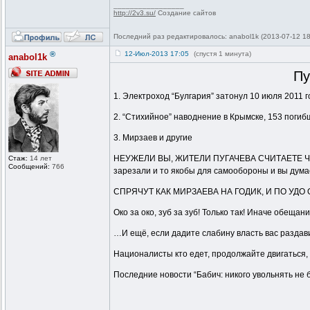
_________________
http://2v3.su/
Создание сайтов
Последний раз редактировалось: anabol1k (2013-07-12 18
®
12-Июл-2013 17:05
(спустя 1 минута)
anabol1k
Пу
1. Электроход “Булгария” затонул 10 июля 2011 
2. “Стихийное” наводнение в Крымске, 153 погиб
3. Мирзаев и другие
НЕУЖЕЛИ ВЫ, ЖИТЕЛИ ПУГАЧЕВА СЧИТАЕТЕ ЧТО КТ
Стаж:
14 лет
Сообщений:
766
зарезали и то якобы для самообороны и вы думаете
СПРЯЧУТ КАК МИРЗАЕВА НА ГОДИК, И ПО УДО 
Око за око, зуб за зуб! Только так! Иначе об
…И ещё, если дадите слабину власть вас раздави
Националисты кто едет, продолжайте двигаться, 
Последние новости “Бабич: никого увольнять не