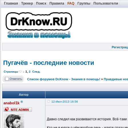
Главная
|
Трекер
|
Поиск
|
Правила
|
FAQ
|
Группы
|
Пользователи
|
Регистрац
Пугачёв - последние новости
Страницы
:
1
,
2
След.
Список форумов Dr.Know - Знания в помощь!
»
Правдивые но
Автор
®
12-Июл-2013 16:56
anabol1k
Давно следил как развивается история. Всё-таки 
Кто не в курсе о чём вообще речь - идите сразу