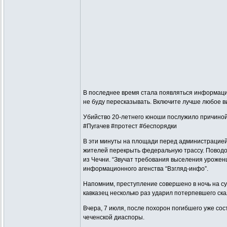
В последнее время стала появляться информация
не буду пересказывать. Включите лучше любое ви
Убийство 20-летнего юноши послужило причиной
#Пугачев #протест #беспорядки
В эти минуты на площади перед администрацией
жителей перекрыть федеральную трассу. Поводо
из Чечни. “Звучат требования выселения уроженц
информационного агенства “Взгляд-инфо”.
Напомним, преступление совершено в ночь на суб
кавказец несколько раз ударил потерпевшего ска
Вчера, 7 июля, после похорон погибшего уже с
чеченской диаспоры.