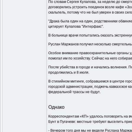
По словам Сергея Кулапова, за неделю до смерт
договорились устроить поединок возле кафе «Зо
скальпель, потому что не был уверен в своих сил
"Драка была один на один, родственники обвиняе
цитирует Кулапова "Интерфакс".
В больнице врачи попытались оказать экстренну
Руслан Маржанов получил несколько смертельны
Особое внимание правоохранительные органы уде
помогал им по хозяйству. Сейчас на него собир
После убийства в городе и начались волнения. 
продолжились и 8 июля.
В стихийном митинге, собравшемся в центре гор
городской администрации, поджечь кавказское к
федеральной трассы не будут.
Однако
Корреспондентам «КП» удалось поговорить на вч
Бунт в Пугачеве: местные требуют выселить при
- Вечером того дня мы не видели Руслана Маржан