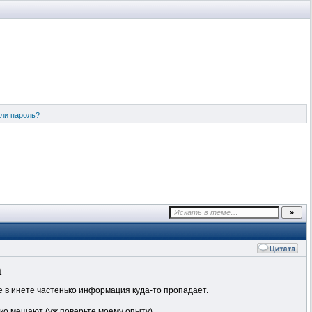
ли пароль?
а
нче в инете частенько информация куда-то пропадает.
ько мешают (уж поверьте моему опыту).