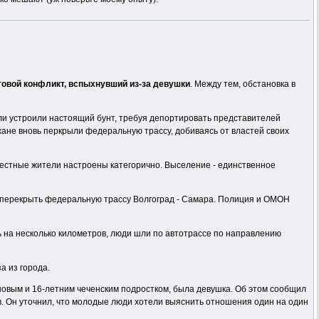
овой конфликт, вспыхнувший из-за девушки
. Между тем, обстановка в
ели устроили настоящий бунт, требуя депортировать представителей
жане вновь перкрыли федеральную трассу, добиваясь от властей своих
Местные жители настроены категорично. Выселение - единственное
и перекрыть федеральную трассу Волгоград - Самара. Полиция и ОМОН
ь на несколько километров, люди шли по автотрассе по направлению
а из города.
овым и 16-летним чеченским подростком, была девушка. Об этом сообщил
. Он уточнил, что молодые люди хотели выяснить отношения один на один