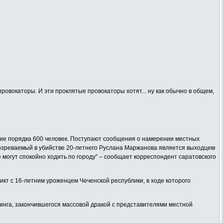
овокаторы. И эти проклятые провокаторы хотят... ну как обычно в общем,
ие порядка 600 человек. Поступают сообщения о намерении местных
дозреваемый в убийстве 20-летнего Руслана Маржанова является выходцем
е могут спокойно ходить по городу” – сообщает корреспондент саратовского
икт с 16-летним уроженцем Чеченской республики, в ходе которого
инга, закончившегося массовой дракой с представителями местной