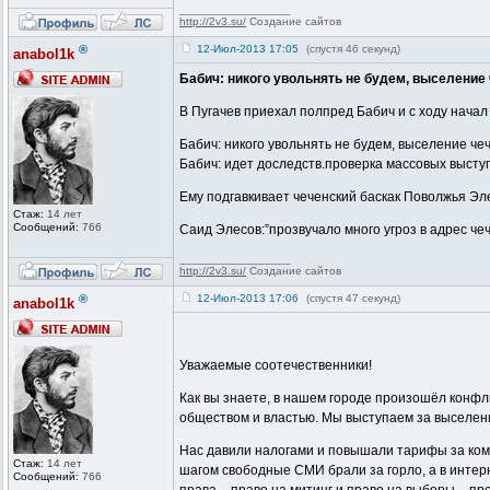
_________________
http://2v3.su/
Создание сайтов
®
12-Июл-2013 17:05
(спустя 46 секунд)
anabol1k
Бабич: никого увольнять не будем, выселение
В Пугачев приехал полпред Бабич и с ходу нача
Бабич: никого увольнять не будем, выселение ч
Бабич: идет доследств.проверка массовых высту
Ему подгавкивает чеченский баскак Поволжья Эл
Стаж:
14 лет
Сообщений:
766
Саид Элесов:”прозвучало много угроз в адрес ч
_________________
http://2v3.su/
Создание сайтов
®
12-Июл-2013 17:06
(спустя 47 секунд)
anabol1k
Уважаемые соотечественники!
Как вы знаете, в нашем городе произошёл конфли
обществом и властью. Мы выступаем за выселение
Нас давили налогами и повышали тарифы за комм
Стаж:
14 лет
шагом свободные СМИ брали за горло, а в интерн
Сообщений:
766