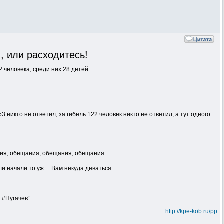
, или расходитесь!
 человека, среди них 28 детей.
 не ответил, за гибель 122 человек никто не ответил, а тут одного
щания, обещания, обещания, обещания…
сли начали то уж… Вам некуда деваться.
 #Пугачев“
http://kpe-kob.ru/pp