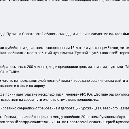
рода Пугачева Саратовской области выходцем из Чечни следствие считает
быт
связи с убийством десантника, совершенным 16-летним уроженцем Чечни, жит
. Как сообщают с места событий журналисты "Русской службы новостей", горо
обралось около 200 человек, люди приходдили целыми семьями, с детьми. "
Н в Twitter.
 кого-то из представителей местной власти, горожане решили снова выйти 
епление и вышли на дорогу.
се принимает участие несколько тысяч человек (ФОТО). Шествие растянулос
е встретили на своем пути очень плотную цепь полицейских.
нированно собрались с требованием депортации уроженцев Северного Кавказ
ете России, причиной конфликта между погибшим 20-летним Русланом Маржан
тов первый замруководителя СУ СКР по Саратовской области Сергей Кулапов