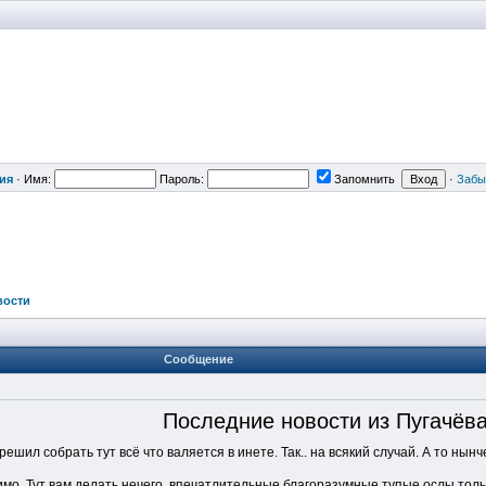
ия
·
Имя:
Пароль:
Запомнить
·
Забы
вости
Сообщение
Последние новости из Пугачёв
решил собрать тут всё что валяется в инете. Так.. на всякий случай. А то ны
 мимо. Тут вам делать нечего, впечатлительные благоразумные тупые ослы тол