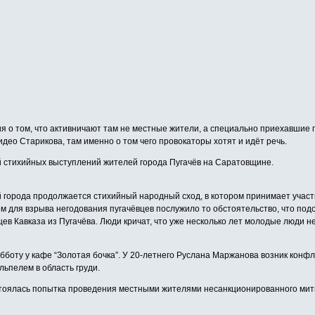
 о том, что активничают там не местные жители, а специально приехавшие пр
део Старикова, там именно о том чего провокаторы хотят и идёт речь.
 стихийных выступлений жителей города Пугачёв на Саратовщине.
 города продолжается стихийный народный сход, в котором принимает участ
м для взрыва негодования пугачёвцев послужило то обстоятельство, что по
ев Кавказа из Пугачёва. Люди кричат, что уже несколько лет молодые люди н
боту у кафе “Золотая бочка”. У 20-летнего Руслана Маржанова возник конфл
льпелем в область груди.
остоялась попытка проведения местными жителями несанкционированного мит