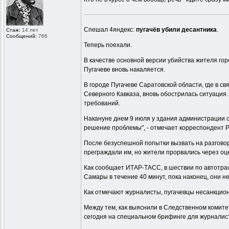
Спешал 4яндекс:
пугачёв убили десантника
.
Стаж:
14 лет
Сообщений:
766
Теперь поехали.
В качестве основной версии убийства жителя го
Пугачеве вновь накаляется.
В городе Пугачеве Саратовской области, где в 
Северного Кавказа, вновь обострилась ситуация
требований.
Накануне днем 9 июля у здания администрации с
решение проблемы", - отмечает корреспондент РС
После безуспешной попытки вызвать на разговор
преграждали им, но жители прорвались через оц
Как сообщает ИТАР-ТАСС, в шествии по автотрас
Самары в течение 40 минут, пока наконец, они н
Как отмечают журналисты, пугачевцы несанкцио
Между тем, как выяснили в Следственном комит
сегодня на специальном брифинге для журналис