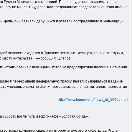
ую Руслан Маржанов считал своей. После неудачного знакомства они
жанову не менее 13 ударов. Как предполагают следователи он взял именно
и кровь, они разняли дерущихся и отвезли пострадавшего в больницу", -
ой человек находится в Пугачеве несколько месяцев, прибыл к родным,
о месту жительства», — сообщил Кулапов.
ить столкновения с чеченцами, которые предотвратила полиция. Волнения
авшиеся перекрывали федеральную трассу, пытались ворваться в здание
дать уголовные дела по факту протестных волнений, митингов, перекрытия
http://www.topnews.ru/news_id_59459.html
 субботу возле пугачевского кафе «Золотая бочка».
йство, наша компания сидела на втором этаже этого кафе, когда Руслан