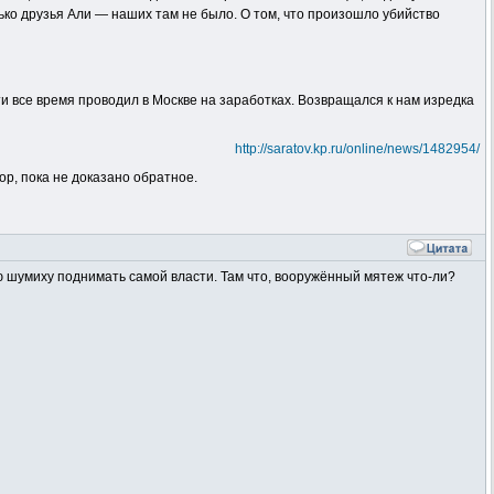
ько друзья Али — наших там не было. О том, что произошло убийство
ти все время проводил в Москве на заработках. Возвращался к нам изредка
http://saratov.kp.ru/online/news/1482954/
пор, пока не доказано обратное.
кую шумиху поднимать самой власти. Там что, вооружённый мятеж что-ли?