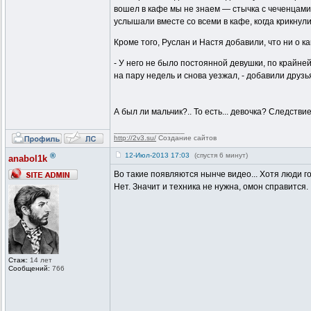
вошел в кафе мы не знаем — стычка с чеченцами
услышали вместе со всеми в кафе, когда крикнули
Кроме того, Руслан и Настя добавили, что ни о 
- У него не было постоянной девушки, по крайне
на пару недель и снова уезжал, - добавили друзь
А был ли мальчик?.. То есть... девочка? Следстви
_________________
http://2v3.su/
Создание сайтов
®
12-Июл-2013 17:03
(спустя 6 минут)
anabol1k
Во такие появляются нынче видео... Хотя люди го
Нет. Значит и техника не нужна, омон справится.
Стаж:
14 лет
Сообщений:
766