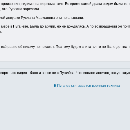
 произошла, видимо, на первом этаже. Во время самой драки рядом были тол
, что Руслана зарезали.
какой девушке Руслана Маржанова они не слышали.
й мере в Пугачеве. Была до армии, но не дождалась. А по возвращении он поч
я.
е всё равно её никому не покажет. Поэтому будем считать что не было до тех 
ворят что видео - баян и вовсе не с Пугачёва. Что вполне логично, нахуя та
В Пугачев стягивается военная техника