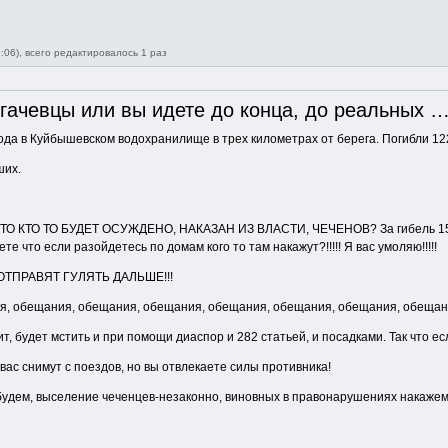
:06), всего редактировалось 1 раз
гачевцы или вы идете до конца, до реальных …
года в Куйбышевском водохранилище в трех километрах от берега. Погибли 122
ших.
О ТО БУДЕТ ОСУЖДЕНО, НАКАЗАН ИЗ ВЛАСТИ, ЧЕЧЕНОВ? За гибель 153 никто
 что если разойдетесь по домам кого то там накажут?!!!!! Я вас умоляю!!!!!
ОТПРАВЯТ ГУЛЯТЬ ДАЛЬШЕ!!!
ещания, обещания, обещания, обещания, обещания, обещания, обещания, обе
т, будет мстить и при помощи диаспор и 282 статьей, и посадками. Так что е
вас снимут с поездов, но вы отвлекаете силы противника!
 будем, выселение чеченцев-незаконно, виновных в правонарушениях накажем