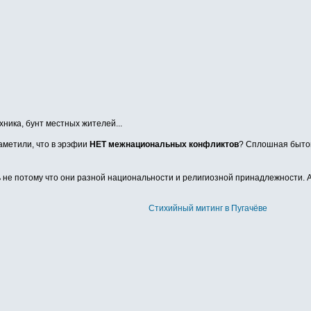
хника, бунт местных жителей...
заметили, что в эрэфии
НЕТ межнациональных конфликтов
? Сплошная бытову
 не потому что они разной национальности и религиозной принадлежности. А пр
Стихийный митинг в Пугачёве