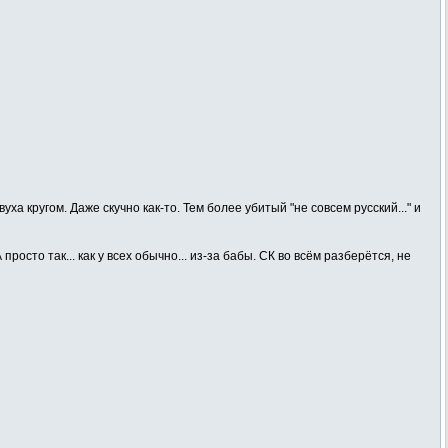
ха кругом. Даже скучно как-то. Тем более убитый "не совсем русский..." и
осто так... как у всех обычно... из-за бабы. СК во всём разберётся, не