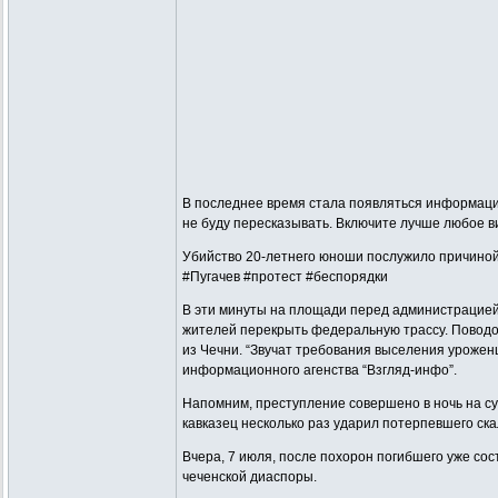
В последнее время стала появляться информация
не буду пересказывать. Включите лучше любое ви
Убийство 20-летнего юноши послужило причиной
#Пугачев #протест #беспорядки
В эти минуты на площади перед администрацией
жителей перекрыть федеральную трассу. Поводо
из Чечни. “Звучат требования выселения уроженц
информационного агенства “Взгляд-инфо”.
Напомним, преступление совершено в ночь на суб
кавказец несколько раз ударил потерпевшего ска
Вчера, 7 июля, после похорон погибшего уже с
чеченской диаспоры.