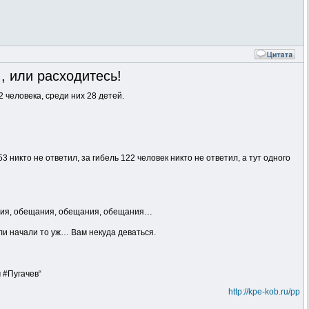
, или расходитесь!
 человека, среди них 28 детей.
 не ответил, за гибель 122 человек никто не ответил, а тут одного
щания, обещания, обещания, обещания…
сли начали то уж… Вам некуда деваться.
 #Пугачев“
http://kpe-kob.ru/pp