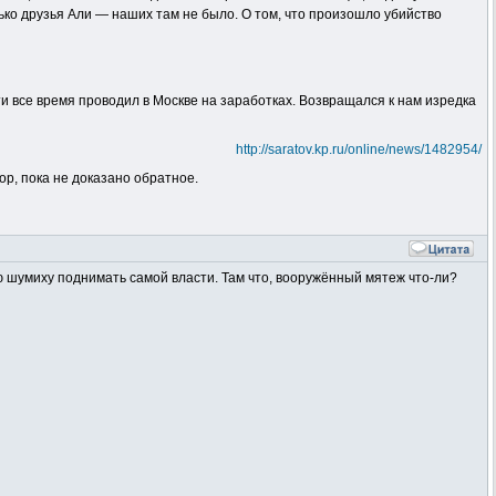
ько друзья Али — наших там не было. О том, что произошло убийство
ти все время проводил в Москве на заработках. Возвращался к нам изредка
http://saratov.kp.ru/online/news/1482954/
пор, пока не доказано обратное.
кую шумиху поднимать самой власти. Там что, вооружённый мятеж что-ли?