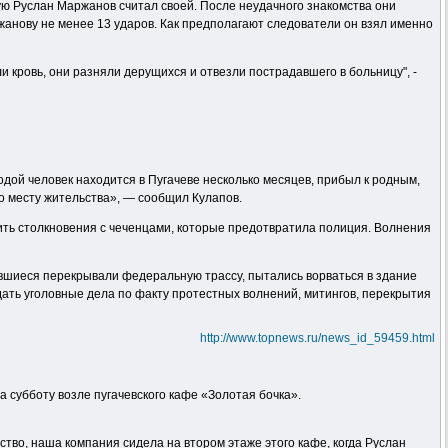
ую Руслан Маржанов считал своей. После неудачного знакомства они
жанову не менее 13 ударов. Как предполагают следователи он взял именно
и кровь, они разняли дерущихся и отвезли пострадавшего в больницу", -
ой человек находится в Пугачеве несколько месяцев, прибыл к родным,
о месту жительства», — сообщил Кулапов.
ить столкновения с чеченцами, которые предотвратила полиция. Волнения
авшиеся перекрывали федеральную трассу, пытались ворваться в здание
дать уголовные дела по факту протестных волнений, митингов, перекрытия
http://www.topnews.ru/news_id_59459.html
 субботу возле пугачевского кафе «Золотая бочка».
йство, наша компания сидела на втором этаже этого кафе, когда Руслан