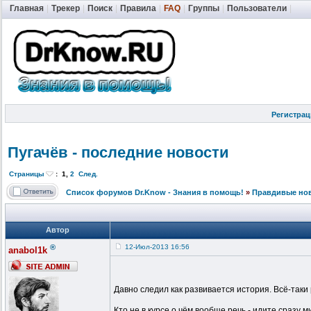
Главная
|
Трекер
|
Поиск
|
Правила
|
FAQ
|
Группы
|
Пользователи
|
Регистрац
Пугачёв - последние новости
Страницы
:
1
,
2
След.
Список форумов Dr.Know - Знания в помощь!
»
Правдивые но
Автор
®
12-Июл-2013 16:56
anabol1k
Давно следил как развивается история. Всё-таки 
Кто не в курсе о чём вообще речь - идите сразу