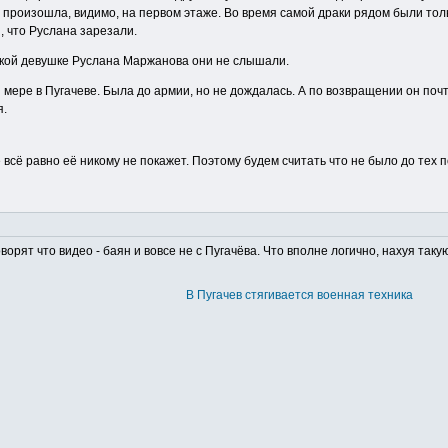
 произошла, видимо, на первом этаже. Во время самой драки рядом были тол
, что Руслана зарезали.
какой девушке Руслана Маржанова они не слышали.
й мере в Пугачеве. Была до армии, но не дождалась. А по возвращении он поч
я.
е всё равно её никому не покажет. Поэтому будем считать что не было до тех 
ворят что видео - баян и вовсе не с Пугачёва. Что вполне логично, нахуя та
В Пугачев стягивается военная техника