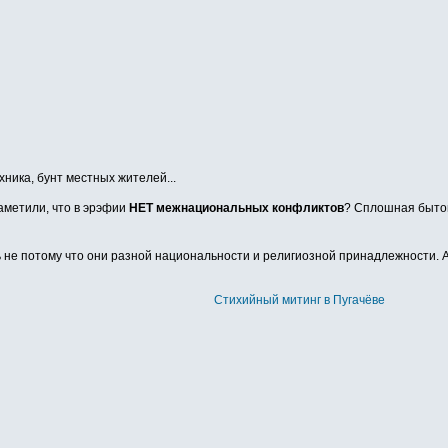
хника, бунт местных жителей...
заметили, что в эрэфии
НЕТ межнациональных конфликтов
? Сплошная бытову
 не потому что они разной национальности и религиозной принадлежности. А пр
Стихийный митинг в Пугачёве