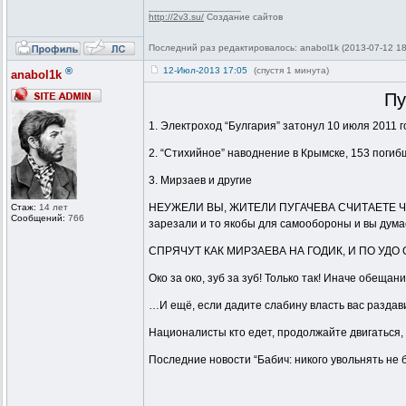
_________________
http://2v3.su/
Создание сайтов
Последний раз редактировалось: anabol1k (2013-07-12 18
®
12-Июл-2013 17:05
(спустя 1 минута)
anabol1k
Пу
1. Электроход “Булгария” затонул 10 июля 2011 
2. “Стихийное” наводнение в Крымске, 153 погиб
3. Мирзаев и другие
НЕУЖЕЛИ ВЫ, ЖИТЕЛИ ПУГАЧЕВА СЧИТАЕТЕ ЧТО КТ
Стаж:
14 лет
Сообщений:
766
зарезали и то якобы для самообороны и вы думаете
СПРЯЧУТ КАК МИРЗАЕВА НА ГОДИК, И ПО УДО 
Око за око, зуб за зуб! Только так! Иначе об
…И ещё, если дадите слабину власть вас раздави
Националисты кто едет, продолжайте двигаться, 
Последние новости “Бабич: никого увольнять не