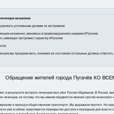
 чеченцев-незаконно
л угрожать уголовными делами за экстремизм
еченцев-незаконно, виновных в правонарушениях накажем #Пугачев
пл.,имеющих экстремист.характер #Пугачев
есов
еченцев.мы прощаем мать, понимая ее состояние.остальные должны ответить 
Обращение жителей города Пугачёв КО ВСЕ
кт, в результате которого чеченцем был убит Руслан Маржанов. В России, ка
 чеченцев, не потому, что мы имеем предвзятое мнение против чеченского нар
уналку и проезд в общественном транспорте. Мы выражали протест. Но предс
ете уже в сейчас практикуется перекрытие доступа к неугодным для власти 