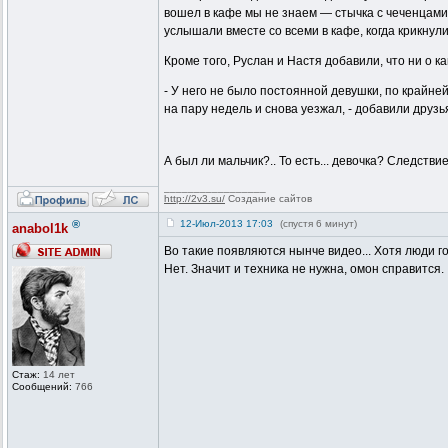
вошел в кафе мы не знаем — стычка с чеченцами
услышали вместе со всеми в кафе, когда крикнули
Кроме того, Руслан и Настя добавили, что ни о 
- У него не было постоянной девушки, по крайне
на пару недель и снова уезжал, - добавили друзь
А был ли мальчик?.. То есть... девочка? Следстви
_________________
http://2v3.su/
Создание сайтов
®
12-Июл-2013 17:03
(спустя 6 минут)
anabol1k
Во такие появляются нынче видео... Хотя люди го
Нет. Значит и техника не нужна, омон справится.
Стаж:
14 лет
Сообщений:
766