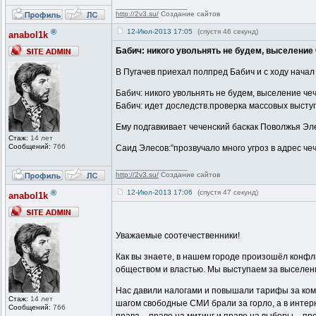
_________________
http://2v3.su/
Создание сайтов
®
12-Июл-2013 17:05
(спустя 46 секунд)
anabol1k
Бабич: никого увольнять не будем, выселение
В Пугачев приехал полпред Бабич и с ходу нача
Бабич: никого увольнять не будем, выселение ч
Бабич: идет доследств.проверка массовых высту
Ему подгавкивает чеченский баскак Поволжья Эл
Стаж:
14 лет
Сообщений:
766
Саид Элесов:”прозвучало много угроз в адрес ч
_________________
http://2v3.su/
Создание сайтов
®
12-Июл-2013 17:06
(спустя 47 секунд)
anabol1k
Уважаемые соотечественники!
Как вы знаете, в нашем городе произошёл конфли
обществом и властью. Мы выступаем за выселение
Нас давили налогами и повышали тарифы за комм
Стаж:
14 лет
шагом свободные СМИ брали за горло, а в интерн
Сообщений:
766