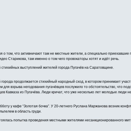
 о том, что активничают там не местные жители, а специально приехавшие пр
део Старикова, там именно о том чего провокаторы хотят и идёт речь.
 стихийных выступлений жителей города Пугачёв на Саратовщине.
 города продолжается стихийный народный сход, в котором принимает участ
м для взрыва негодования пугачёвцев послужило то обстоятельство, что по
ев Кавказа из Пугачёва. Люди кричат, что уже несколько лет молодые люди н
боту у кафе “Золотая бочка”. У 20-летнего Руслана Маржанова возник конфл
льпелем в область груди.
остоялась попытка проведения местными жителями несанкционированного мит