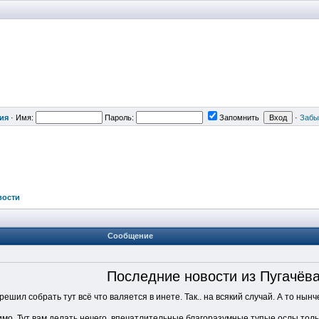
ия
·
Имя:
Пароль:
Запомнить
·
Забы
вости
Сообщение
Последние новости из Пугачёв
решил собрать тут всё что валяется в инете. Так.. на всякий случай. А то ны
 мимо. Тут вам делать нечего, впечатлительные благоразумные тупые ослы тол