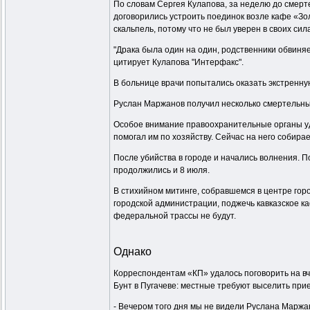
По словам Сергея Кулапова, за неделю до смерт
договорились устроить поединок возле кафе «Зо
скальпель, потому что не был уверен в своих сил
"Драка была один на один, родственники обвиняе
цитирует Кулапова "Интерфакс".
В больнице врачи попытались оказать экстренну
Руслан Маржанов получил несколько смертельны
Особое внимание правоохранительные органы уде
помогал им по хозяйству. Сейчас на него собир
После убийства в городе и начались волнения. 
продолжились и 8 июля.
В стихийном митинге, собравшемся в центре гор
городской администрации, поджечь кавказское к
федеральной трассы не будут.
Однако
Корреспондентам «КП» удалось поговорить на вч
Бунт в Пугачеве: местные требуют выселить при
- Вечером того дня мы не видели Руслана Маржан