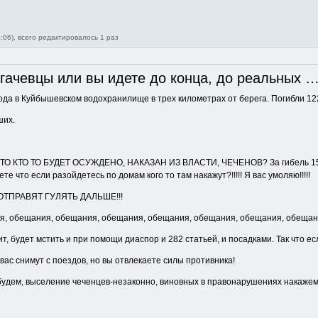
:06), всего редактировалось 1 раз
гачевцы или вы идете до конца, до реальных …
года в Куйбышевском водохранилище в трех километрах от берега. Погибли 122
ших.
О ТО БУДЕТ ОСУЖДЕНО, НАКАЗАН ИЗ ВЛАСТИ, ЧЕЧЕНОВ? За гибель 153 никто
 что если разойдетесь по домам кого то там накажут?!!!!! Я вас умоляю!!!!!
ОТПРАВЯТ ГУЛЯТЬ ДАЛЬШЕ!!!
ещания, обещания, обещания, обещания, обещания, обещания, обещания, обе
т, будет мстить и при помощи диаспор и 282 статьей, и посадками. Так что е
вас снимут с поездов, но вы отвлекаете силы противника!
 будем, выселение чеченцев-незаконно, виновных в правонарушениях накажем