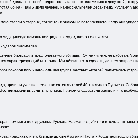
ельной драки чеченский подросток пытался познакомиться с девушкой, котор
лотая бочка». Там 6 июля чеченец нанес скальпелем десантнику Руслану Мар
ах.
мого стояли в стороне, так же как и знакомые потерпевшего. Когда они увидел
ю медицинскую помощь пострадавшему, однако он скончался.
х ударов скальпелем
ляют биографии предполагаемого убийцы. «Он не учился, не работал. Молод
ается характеризующий материал. Мы обязаны это сделать, делаем запросы п
После похорон погибшего большая группа местных жителей попыталась устро
ода, приняли участие несколько сотен жителей 40-тысячного Пугачева. Собр
афе, призывали выселить чеченцев. Причем следователи заявили, что возбуж
ерашнем митинге с друзьями Руслана Маржанова, убитого в ночь с пятницы на
езжих
ова, - рассказали его близкие друзья Руслан и Настя. - Когда произошло уби