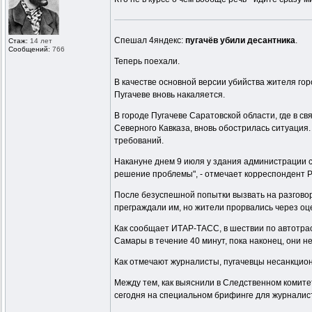
Спешал 4яндекс:
пугачёв убили десантника
.
Стаж:
14 лет
Сообщений:
766
Теперь поехали.
В качестве основной версии убийства жителя го
Пугачеве вновь накаляется.
В городе Пугачеве Саратовской области, где в 
Северного Кавказа, вновь обострилась ситуация
требований.
Накануне днем 9 июля у здания администрации с
решение проблемы", - отмечает корреспондент РС
После безуспешной попытки вызвать на разговор
преграждали им, но жители прорвались через оц
Как сообщает ИТАР-ТАСС, в шествии по автотрас
Самары в течение 40 минут, пока наконец, они н
Как отмечают журналисты, пугачевцы несанкцио
Между тем, как выяснили в Следственном комит
сегодня на специальном брифинге для журналис