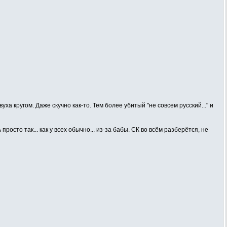
ха кругом. Даже скучно как-то. Тем более убитый "не совсем русский..." и
осто так... как у всех обычно... из-за бабы. СК во всём разберётся, не