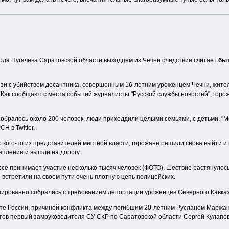
рода Пугачева Саратовской области выходцем из Чечни следствие считает
быт
связи с убийством десантника, совершенным 16-летним уроженцем Чечни, жит
. Как сообщают с места событий журналисты "Русской службы новостей", горо
обралось около 200 человек, люди приходдили целыми семьями, с детьми. "
Н в Twitter.
 кого-то из представителей местной власти, горожане решили снова выйти 
епление и вышли на дорогу.
се принимает участие несколько тысяч человек (ФОТО). Шествие растянулос
е встретили на своем пути очень плотную цепь полицейских.
нированно собрались с требованием депортации уроженцев Северного Кавказ
ете России, причиной конфликта между погибшим 20-летним Русланом Маржан
тов первый замруководителя СУ СКР по Саратовской области Сергей Кулапов