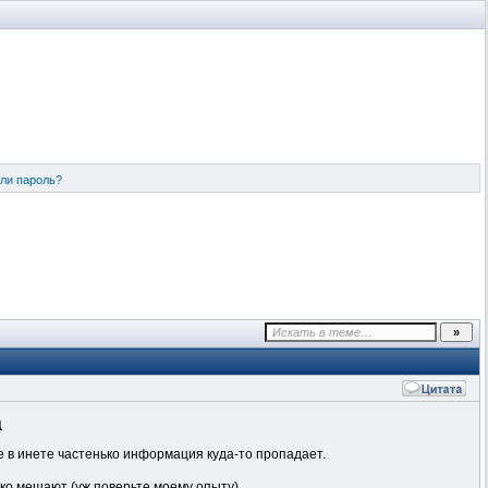
ли пароль?
а
нче в инете частенько информация куда-то пропадает.
ько мешают (уж поверьте моему опыту).