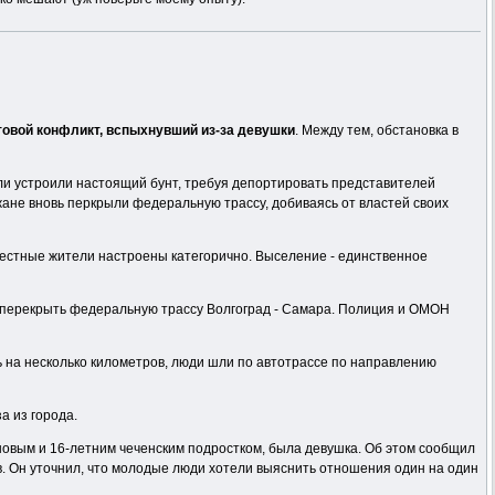
овой конфликт, вспыхнувший из-за девушки
. Между тем, обстановка в
ели устроили настоящий бунт, требуя депортировать представителей
жане вновь перкрыли федеральную трассу, добиваясь от властей своих
Местные жители настроены категорично. Выселение - единственное
и перекрыть федеральную трассу Волгоград - Самара. Полиция и ОМОН
ь на несколько километров, люди шли по автотрассе по направлению
а из города.
овым и 16-летним чеченским подростком, была девушка. Об этом сообщил
. Он уточнил, что молодые люди хотели выяснить отношения один на один