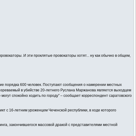
овокаторы. И эти проклятые провокаторы хотят... ну как обычно в общем,
ие порядка 600 человек. Поступают сообщения о намерении местных
дозреваемый в убийстве 20-летнего Руслана Маржанова является выходцем
е могут спокойно ходить по городу” – сообщает корреспондент саратовского
икт с 16-летним уроженцем Чеченской республики, в ходе которого
инга, закончившегося массовой дракой с представителями местной