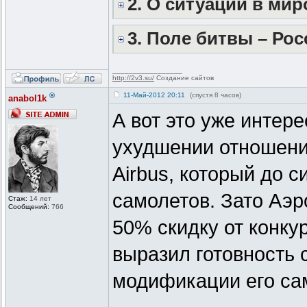
2. О ситуации в ми
3. Поле битвы – Рос
_________________
http://2v3.su/
Создание сайтов
®
11-Май-2012 20:11
(спустя 8 часов)
anabol1k
А вот это уже интер
ухудшении отношени
Airbus, который до 
самолетов. Зато Аэр
Стаж:
14 лет
Сообщений:
766
50% скидку от конку
выразил готовность 
модификации его сам