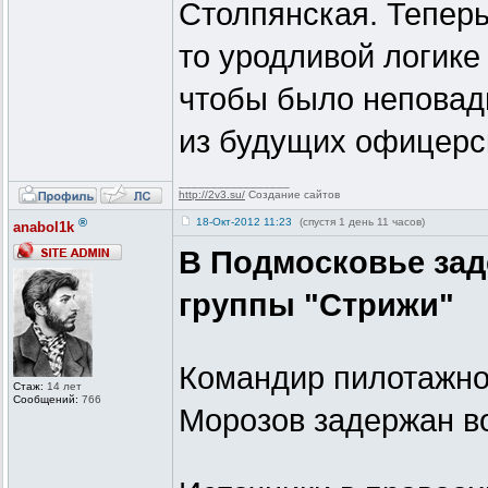
Столпянская. Теперь
то уродливой логике
чтобы было неповад
из будущих офицерс
_________________
http://2v3.su/
Создание сайтов
®
18-Окт-2012 11:23
(спустя 1 день 11 часов)
anabol1k
В Подмосковье за
группы "Стрижи"
Командир пилотажно
Стаж:
14 лет
Сообщений:
766
Морозов задержан во