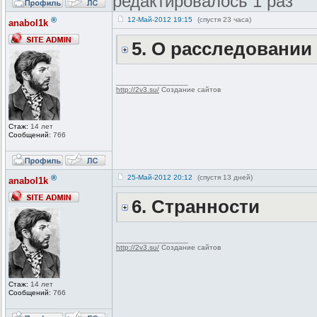
редактировалось 1 раз
®
12-Май-2012 19:15
(спустя 23 часа)
anabol1k
5. О расследовани
_________________
http://2v3.su/
Создание сайтов
Стаж:
14 лет
Сообщений:
766
®
25-Май-2012 20:12
(спустя 13 дней)
anabol1k
6. Странности
_________________
http://2v3.su/
Создание сайтов
Стаж:
14 лет
Сообщений:
766