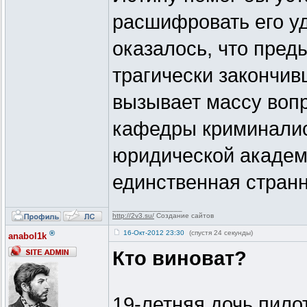
расшифровать его уд
оказалось, что преды
трагически закончив
вызывает массу вопр
кафедры криминалис
юридической академ
единственная странн
_________________
http://2v3.su/
Создание сайтов
®
16-Окт-2012 23:30
(спустя 24 секунды)
anabol1k
Кто виноват?
19-летняя дочь пило