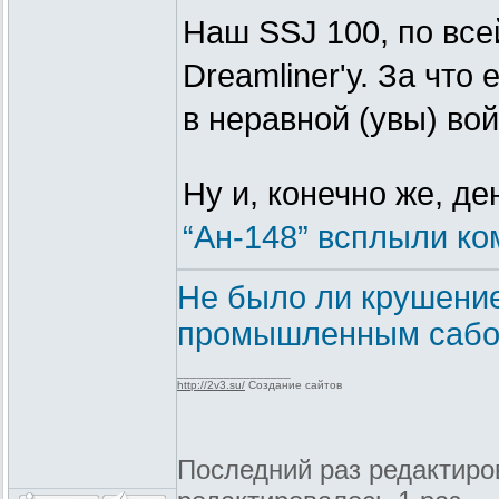
Наш SSJ 100, по все
Dreamliner'у. За что 
в неравной (увы) во
Ну и, конечно же, де
“Ан-148” всплыли к
Не было ли крушение
промышленным сабо
_________________
http://2v3.su/
Создание сайтов
Последний раз редактиров