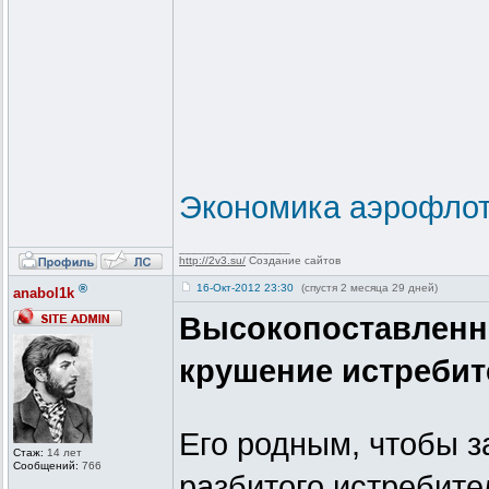
Экономика аэрофлот
_________________
http://2v3.su/
Создание сайтов
®
16-Окт-2012 23:30
(спустя 2 месяца 29 дней)
anabol1k
Высокопоставленн
крушение истребит
Его родным, чтобы з
Стаж:
14 лет
Сообщений:
766
разбитого истребител