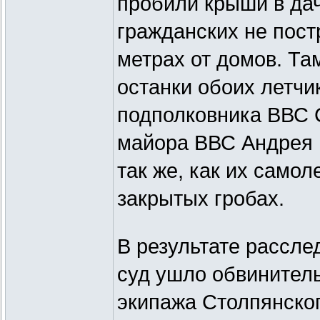
пробили крыши в дач
гражданских не пост
метрах от домов. Та
останки обоих летчи
подполковника ВВС 
майора ВВС Андрея 
так же, как их самол
закрытых гробах.
В результате рассле
суд ушло обвинител
экипажа Столпянског