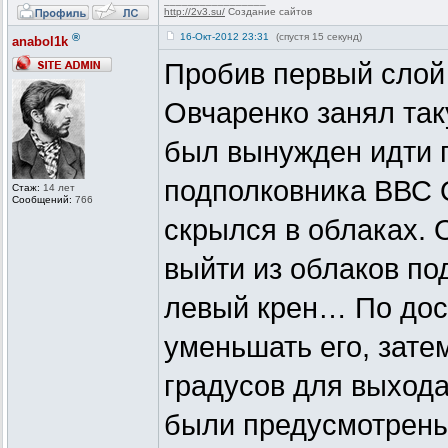
_________________
http://2v3.su/
Создание сайтов
®
16-Окт-2012 23:31
(спустя 15 секунд)
anabol1k
Пробив первый слой 
Овчаренко занял так
был вынужден идти п
подполковника ВВС 
Стаж:
14 лет
Сообщений:
766
скрылся в облаках. 
выйти из облаков по
левый крен… По дос
уменьшать его, зате
градусов для выхода
были предусмотрены