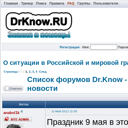
Главная
|
Трекер
|
Поиск
|
Правила
|
FAQ
|
Группы
|
Пользователи
|
Регистрация
·
Имя:
Парол
О ситуации в Российской и мировой г
Страницы
:
1
,
2
,
3
,
4
След.
Список форумов Dr.Know -
новости
Автор
®
11-Май-2012 11:50
anabol1k
Праздник 9 мая в эт