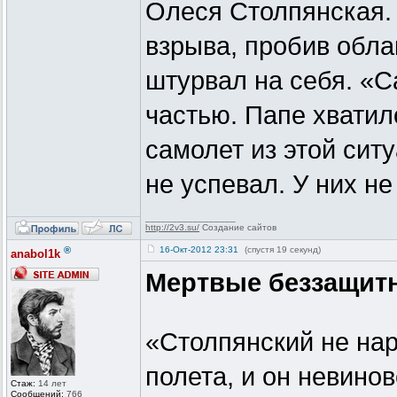
Олеся Столпянская. 
взрыва, пробив обла
штурвал на себя. «С
частью. Папе хватил
самолет из этой ситу
не успевал. У них н
_________________
http://2v3.su/
Создание сайтов
®
16-Окт-2012 23:31
(спустя 19 секунд)
anabol1k
Мертвые беззащит
«Столпянский не нар
полета, и он невинов
Стаж:
14 лет
Сообщений:
766