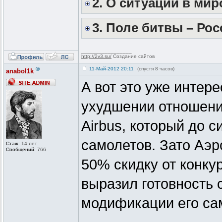
2. О ситуации в ми
3. Поле битвы – Рос
_________________
http://2v3.su/
Создание сайтов
®
11-Май-2012 20:11
(спустя 8 часов)
anabol1k
А вот это уже интер
ухудшении отношени
Airbus, который до 
самолетов. Зато Аэр
Стаж:
14 лет
Сообщений:
766
50% скидку от конку
выразил готовность 
модификации его сам