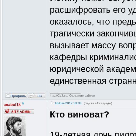
расшифровать его уд
оказалось, что преды
трагически закончив
вызывает массу вопр
кафедры криминалис
юридической академ
единственная странн
_________________
http://2v3.su/
Создание сайтов
®
16-Окт-2012 23:30
(спустя 24 секунды)
anabol1k
Кто виноват?
19-летняя дочь пило