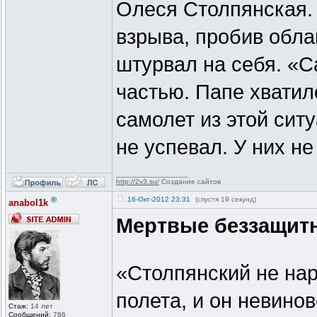
Олеся Столпянская. 
взрыва, пробив обла
штурвал на себя. «С
частью. Папе хватил
самолет из этой ситу
не успевал. У них н
_________________
http://2v3.su/
Создание сайтов
®
16-Окт-2012 23:31
(спустя 19 секунд)
anabol1k
Мертвые беззащит
«Столпянский не нар
полета, и он невинов
Стаж:
14 лет
Сообщений:
766