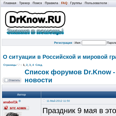
Главная
|
Трекер
|
Поиск
|
Правила
|
FAQ
|
Группы
|
Пользователи
|
Регистрация
·
Имя:
Парол
О ситуации в Российской и мировой г
Страницы
:
1
,
2
,
3
,
4
След.
Список форумов Dr.Know -
новости
Автор
®
11-Май-2012 11:50
anabol1k
Праздник 9 мая в эт