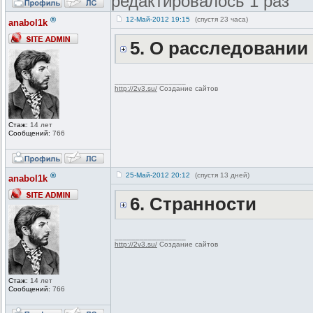
редактировалось 1 раз
®
12-Май-2012 19:15
(спустя 23 часа)
anabol1k
5. О расследовани
_________________
http://2v3.su/
Создание сайтов
Стаж:
14 лет
Сообщений:
766
®
25-Май-2012 20:12
(спустя 13 дней)
anabol1k
6. Странности
_________________
http://2v3.su/
Создание сайтов
Стаж:
14 лет
Сообщений:
766