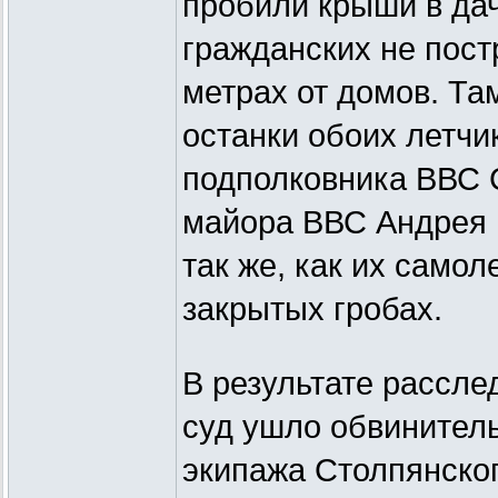
пробили крыши в дач
гражданских не пост
метрах от домов. Та
останки обоих летчи
подполковника ВВС 
майора ВВС Андрея 
так же, как их самол
закрытых гробах.
В результате рассле
суд ушло обвинител
экипажа Столпянског