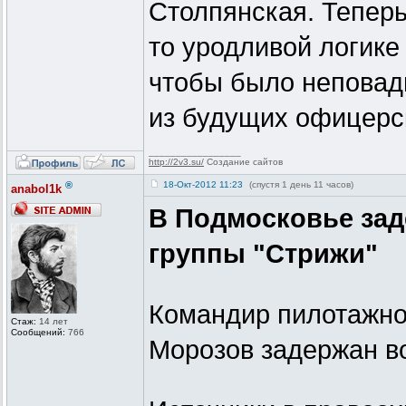
Столпянская. Теперь
то уродливой логике
чтобы было неповад
из будущих офицерс
_________________
http://2v3.su/
Создание сайтов
®
18-Окт-2012 11:23
(спустя 1 день 11 часов)
anabol1k
В Подмосковье за
группы "Стрижи"
Командир пилотажно
Стаж:
14 лет
Сообщений:
766
Морозов задержан во