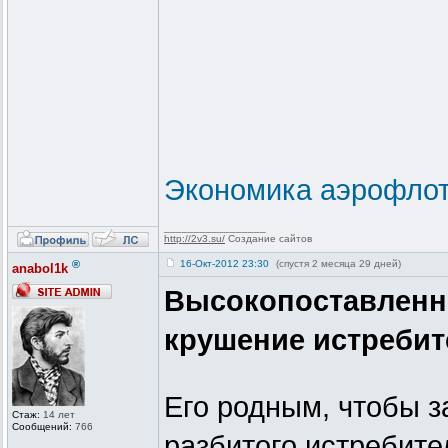
Экономика аэрофлот
_________________
http://2v3.su/
Создание сайтов
®
16-Окт-2012 23:30
(спустя 2 месяца 29 дней)
anabol1k
Высокопоставленн
крушение истребит
Его родным, чтобы з
Стаж:
14 лет
Сообщений:
766
разбитого истребител