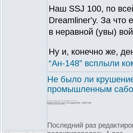
Наш SSJ 100, по все
Dreamliner'у. За что 
в неравной (увы) во
Ну и, конечно же, де
“Ан-148” всплыли к
Не было ли крушение
промышленным сабо
_________________
http://2v3.su/
Создание сайтов
Последний раз редактиров