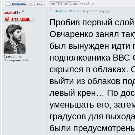
_________________
http://2v3.su/
Создание сайтов
®
16-Окт-2012 23:31
(спустя 15 секунд)
anabol1k
Пробив первый слой 
Овчаренко занял так
был вынужден идти п
подполковника ВВС 
Стаж:
14 лет
Сообщений:
766
скрылся в облаках. 
выйти из облаков по
левый крен… По дос
уменьшать его, зате
градусов для выхода
были предусмотрены