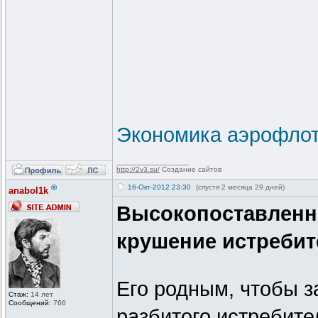
Экономика аэрофлот
_________________
http://2v3.su/
Создание сайтов
®
16-Окт-2012 23:30
(спустя 2 месяца 29 дней)
anabol1k
Высокопоставленн
крушение истребит
Его родным, чтобы з
Стаж:
14 лет
Сообщений:
766
разбитого истребител