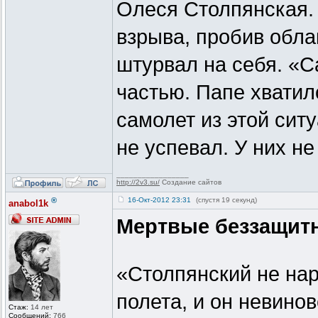
Олеся Столпянская. 
взрыва, пробив обла
штурвал на себя. «С
частью. Папе хватил
самолет из этой ситу
не успевал. У них н
_________________
http://2v3.su/
Создание сайтов
®
16-Окт-2012 23:31
(спустя 19 секунд)
anabol1k
Мертвые беззащит
«Столпянский не нар
полета, и он невинов
Стаж:
14 лет
Сообщений:
766