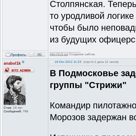
Столпянская. Теперь
то уродливой логике
чтобы было неповад
из будущих офицерс
_________________
http://2v3.su/
Создание сайтов
®
18-Окт-2012 11:23
(спустя 1 день 11 часов)
anabol1k
В Подмосковье за
группы "Стрижи"
Командир пилотажно
Стаж:
14 лет
Сообщений:
766
Морозов задержан во