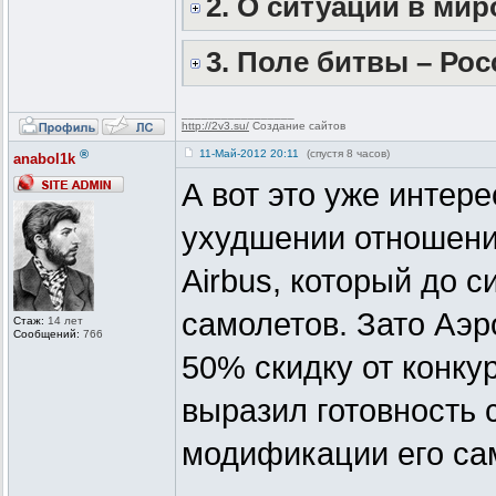
2. О ситуации в ми
3. Поле битвы – Рос
_________________
http://2v3.su/
Создание сайтов
®
11-Май-2012 20:11
(спустя 8 часов)
anabol1k
А вот это уже интер
ухудшении отношени
Airbus, который до 
самолетов. Зато Аэр
Стаж:
14 лет
Сообщений:
766
50% скидку от конку
выразил готовность 
модификации его сам