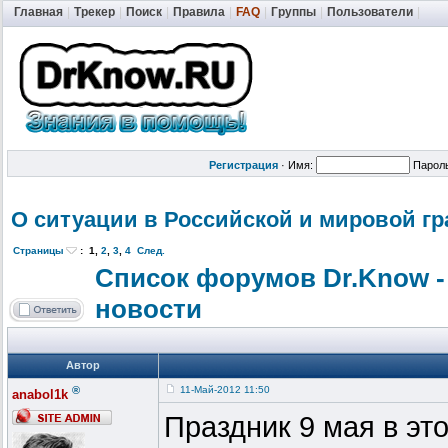
Главная
|
Трекер
|
Поиск
|
Правила
|
FAQ
|
Группы
|
Пользователи
|
Регистрация
·
Имя:
Парол
О ситуации в Российской и мировой г
Страницы
:
1
,
2
,
3
,
4
След.
Список форумов Dr.Know -
новости
Автор
®
11-Май-2012 11:50
anabol1k
Праздник 9 мая в эт