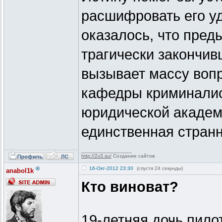
расшифровать его уд
оказалось, что преды
трагически закончив
вызывает массу вопр
кафедры криминалис
юридической академ
единственная странн
_________________
http://2v3.su/
Создание сайтов
®
16-Окт-2012 23:30
(спустя 24 секунды)
anabol1k
Кто виноват?
19-летняя дочь пило