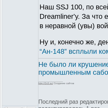
Наш SSJ 100, по все
Dreamliner'у. За что 
в неравной (увы) во
Ну и, конечно же, де
“Ан-148” всплыли к
Не было ли крушение
промышленным сабо
_________________
http://2v3.su/
Создание сайтов
Последний раз редактиров