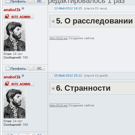
редактировалось 1 раз
®
12-Май-2012 19:15
(спустя 23 часа)
anabol1k
5. О расследовани
_________________
http://2v3.su/
Создание сайтов
Стаж:
14 лет
Сообщений:
766
®
25-Май-2012 20:12
(спустя 13 дней)
anabol1k
6. Странности
_________________
http://2v3.su/
Создание сайтов
Стаж:
14 лет
Сообщений:
766