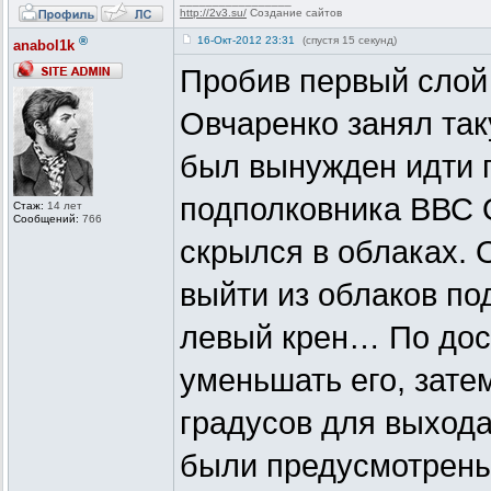
_________________
http://2v3.su/
Создание сайтов
®
16-Окт-2012 23:31
(спустя 15 секунд)
anabol1k
Пробив первый слой 
Овчаренко занял так
был вынужден идти п
подполковника ВВС 
Стаж:
14 лет
Сообщений:
766
скрылся в облаках. 
выйти из облаков по
левый крен… По дос
уменьшать его, зате
градусов для выхода
были предусмотрены