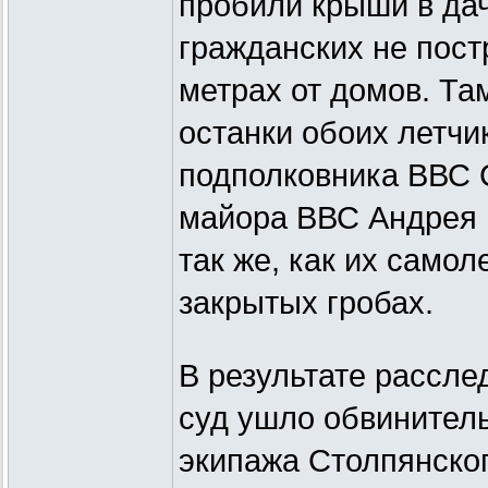
пробили крыши в дач
гражданских не пост
метрах от домов. Та
останки обоих летчи
подполковника ВВС 
майора ВВС Андрея 
так же, как их самол
закрытых гробах.
В результате рассле
суд ушло обвинител
экипажа Столпянског